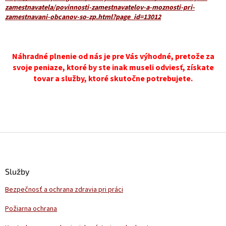
zamestnavatela/povinnosti-zamestnavatelov-a-moznosti-pri-
zamestnavani-obcanov-so-zp.html?page_id=13012
Náhradné plnenie od nás je pre Vás výhodné, pretože za
svoje peniaze, ktoré by ste inak museli odviesť, získate
tovar a služby, ktoré skutočne potrebujete.
Z
á
p
ä
Služby
t
Bezpečnosť a ochrana zdravia pri práci
i
e
Požiarna ochrana