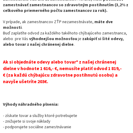
zamestnávať zamestnancov so zdravotným postihnutím
(3,2% z
celkového priemerného počtu zamestnancov za rok).
V prípade, ak zamestnancov ZŤP nezamestnávate,
máte dve
možnosti
.
Buď zaplatíte odvod za každého takéhoto chýbajúceho zamestnanca,
alebo pre Vás
výhodnejšou možnosťou
je
zakúpiť si šité odevy,
alebo tovar z našej chránenej dielne
.
Ak si objednáte odevy alebo tovar* z našej chránenej
dielne v hodnote 1 616,- €, nemusíte platiť odvod 1 819,-
€ (za každú chýbajúcu zdravotne postihnutú osobu) a
navyše ušetríte 203€.
Výhody náhradného plnenia:
- získate tovar a služby ktoré potrebujete
- znižujete si svoje náklady
- podporujete sociálne zamestnávanie