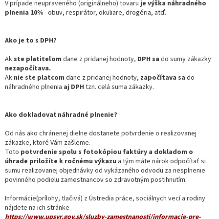
V prípade neupraveného (originálneho) tovaru
je výška náhradného
plnenia 10%
- obuv, respirátor, okuliare, drogéria, atď.
Ako je to s DPH?
Ak
ste platiteľom
dane z pridanej hodnoty,
DPH sa
do sumy zákazky
nezapočítava.
Ak
nie ste platcom
dane z pridanej hodnoty,
započítava sa
do
náhradného plnenia
aj DPH
tzn. celá suma zákazky.
Ako dokladovať náhradné plnenie?
Od nás ako chránenej dielne dostanete potvrdenie o realizovanej
zákazke, ktoré Vám zašleme.
Toto
potvrdenie spolu s fotokópiou faktúry a dokladom o
úhrade priložíte k ročnému výkazu
a tým máte nárok odpočítať si
sumu realizovanej objednávky od vykázaného odvodu za nesplnenie
povinného podielu zamestnancov so zdravotným postihnutím.
Informácie(prílohy, tlačivá) z Ústredia práce, sociálnych vecí a rodiny
nájdete na ich stránke
https://www.upsvr.gov.sk/sluzby-zamestnanosti/informacie-pre-