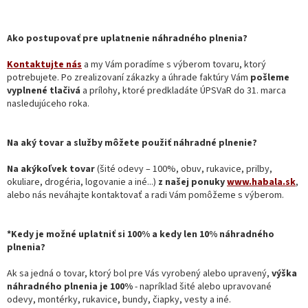
Ako postupovať pre uplatnenie náhradného plnenia?
Kontaktujte nás
a my Vám poradíme s výberom tovaru, ktorý
potrebujete. Po zrealizovaní zákazky a úhrade faktúry Vám
pošleme
vyplnené tlačivá
a prílohy, ktoré predkladáte ÚPSVaR do 31. marca
nasledujúceho roka.
Na aký tovar a služby môžete použiť náhradné plnenie?
Na akýkoľvek tovar
(šité odevy – 100%, obuv, rukavice, prilby,
okuliare, drogéria, logovanie a iné...)
z našej ponuky
www.habala.sk
,
alebo nás neváhajte kontaktovať a radi Vám pomôžeme s výberom.
*Kedy je možné uplatniť si 100% a kedy len 10% náhradného
plnenia?
Ak sa jedná o tovar, ktorý bol pre Vás vyrobený alebo upravený,
výška
náhradného plnenia je 100%
- napríklad šité alebo upravované
odevy, montérky, rukavice, bundy, čiapky, vesty a iné.