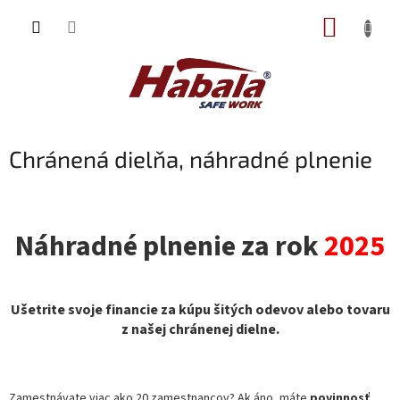
Prejsť
NÁKUP
na
obsah
KOŠÍK
Chránená dielňa, náhradné plnenie
Náhradné plnenie za rok
2025
Ušetrite svoje financie za kúpu šitých odevov alebo tovaru
z našej chránenej dielne.
Zamestnávate viac ako 20 zamestnancov? Ak áno, máte
povinnosť