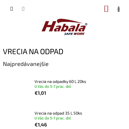
Prejsť
NÁKUP
na
obsah
KOŠÍK
VRECIA NA ODPAD
Najpredávanejšie
Vrecia na odpadky 60 l, 20ks
U Vás do 5-7 prac. dní
€1,01
Vrecia na odpad 35 l, 50ks
U Vás do 5-7 prac. dní
€1,46