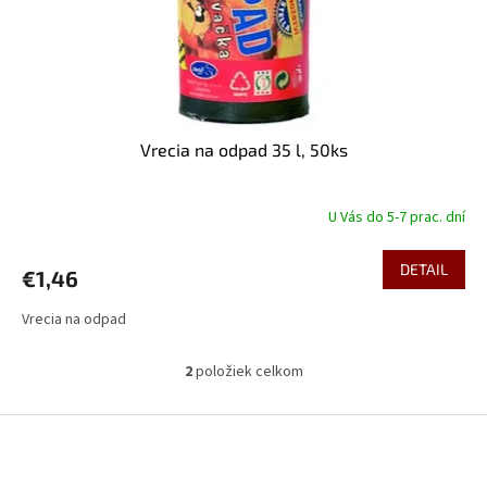
Vrecia na odpad 35 l, 50ks
U Vás do 5-7 prac. dní
DETAIL
€1,46
Vrecia na odpad
2
položiek celkom
O
v
l
Z
á
á
d
p
a