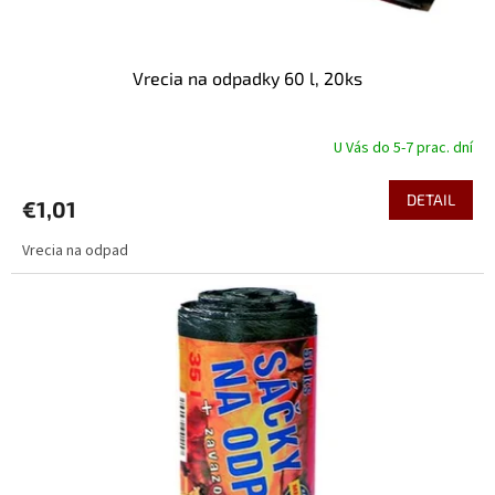
o
v
Vrecia na odpadky 60 l, 20ks
U Vás do 5-7 prac. dní
DETAIL
€1,01
Vrecia na odpad