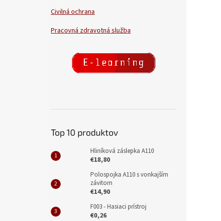
Civilná ochrana
Pracovná zdravotná služba
Top 10 produktov
Hliníková záslepka A110
€18,80
Polospojka A110 s vonkajším
závitom
€14,90
F003 - Hasiaci prístroj
€0,26