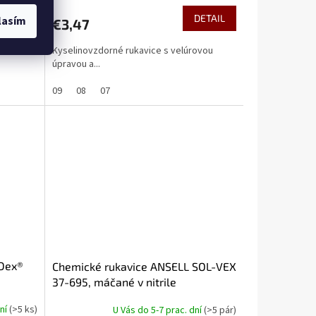
DETAIL
lasím
 košíka
€3,47
Kyselinovzdorné rukavice s velúrovou
úpravou a...
09
08
07
Dex®
Chemické rukavice ANSELL SOL-VEX
37-695, máčané v nitrile
dní
(>5 ks)
U Vás do 5-7 prac. dní
(>5 pár)