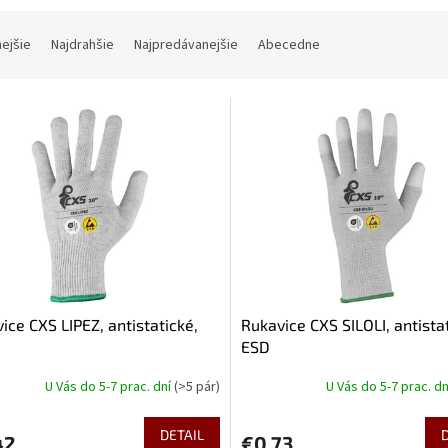
nejšie
Najdrahšie
Najpredávanejšie
Abecedne
ice CXS LIPEZ, antistatické,
Rukavice CXS SILOLI, antista
ESD
U Vás do 5-7 prac. dní
(>5 pár)
U Vás do 5-7 prac. d
DETAIL
42
€0,73