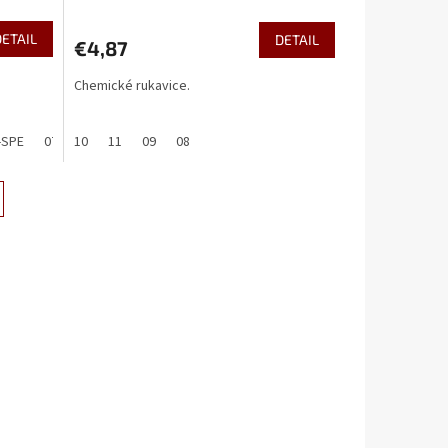
DETAIL
DETAIL
€4,87
Chemické rukavice.
-SPE
07-SPE
10
09
11
08
09
07
08
06