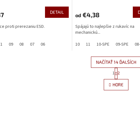
DETAIL
37
€4,38
od
ce proti prerezaniu ESD.
Spájajú to najlepšie z rukavíc na
mechanickú...
11
09
08
07
06
10
11
10-SPE
09-SPE
08
NAČÍTAŤ 14 ĎALŠÍCH
S
1
2
O
t
r
v
HORE
á
l
n
á
k
d
o
a
v
c
a
i
n
e
i
e
p
r