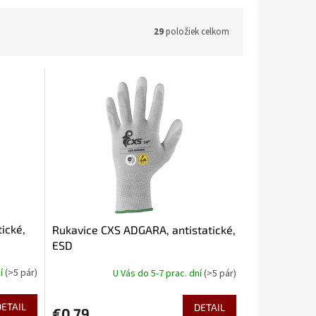
29
položiek celkom
tické,
Rukavice CXS ADGARA, antistatické,
ESD
ní
(>5 pár)
U Vás do 5-7 prac. dní
(>5 pár)
DETAIL
DETAIL
€0,79