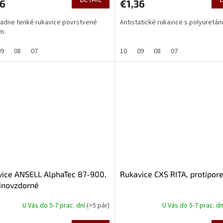
26
€1,36
adne tenké rukavice povrstvené
Antistatické rukavice s polyuretán
m.
09
08
07
10
09
08
07
ice ANSELL AlphaTec 87-900,
Rukavice CXS RITA, protipor
inovzdorné
U Vás do 5-7 prac. dní
(>5 pár)
U Vás do 5-7 prac. d