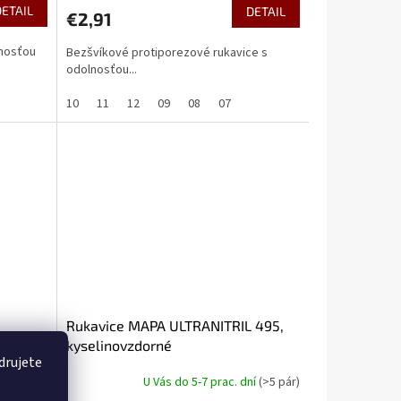
DETAIL
DETAIL
€2,91
lnosťou
Bezšvíkové protiporezové rukavice s
odolnosťou...
10
11
12
09
08
07
Rukavice MAPA ULTRANITRIL 495,
kyselinovzdorné
drujete
ní
(>5 pár)
U Vás do 5-7 prac. dní
(>5 pár)