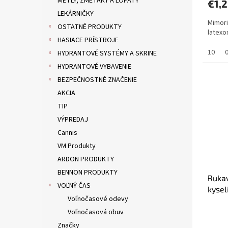
METLY, ZMETÁKY A LOPATY
€1,
LEKÁRNIČKY
Mimori
OSTATNÉ PRODUKTY
latexo
HASIACE PRÍSTROJE
10
HYDRANTOVÉ SYSTÉMY A SKRINE
HYDRANTOVÉ VYBAVENIE
BEZPEČNOSTNÉ ZNAČENIE
AKCIA
TIP
VÝPREDAJ
Cannis
VM Produkty
ARDON PRODUKTY
BENNON PRODUKTY
Rukav
VOĽNÝ ČAS
kysel
Voľnočasové odevy
Voľnočasová obuv
Značky