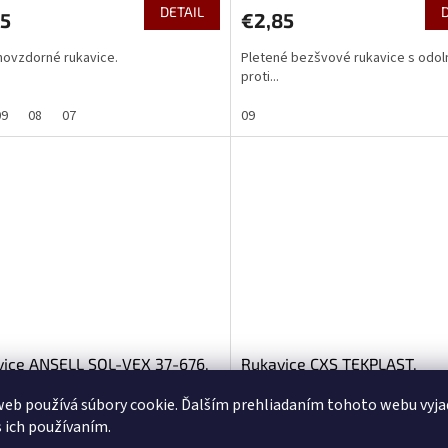
DETAIL
75
€2,85
novzdorné rukavice.
Pletené bezšvové rukavice s odo
proti...
09
08
07
09
vice ANSELL SOL-VEX 37-676,
Rukavice CXS TEKPLAST,
inovzdorné
kyselinovzdorné, veľ. 10
eb používá súbory cookie. Ďalším prehliadaním tohoto webu vyja
s ich používaním.
U Vás do 5-7 prac. dní
(>5 pár)
U Vás do 5-7 prac. d