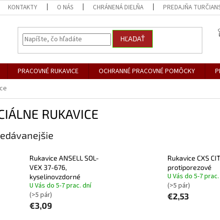
KONTAKTY
O NÁS
CHRÁNENÁ DIELŇA
PREDAJŇA TURČIANS
HĽADAŤ
PRACOVNÉ RUKAVICE
OCHRANNÉ PRACOVNÉ POMÔCKY
P
ice
CIÁLNE RUKAVICE
edávanejšie
Rukavice ANSELL SOL-
Rukavice CXS CIT
VEX 37-676,
protiporezové
U Vás do 5-7 prac.
kyselinovzdorné
U Vás do 5-7 prac. dní
(>5 pár)
(>5 pár)
€2,53
€3,09