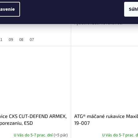
DETAIL
avenie
Súh
Do
09
€3,09
novzdorné rukavice.
Kyselinovzdorné rukavice.
11
09
08
07
vice CXS CUT-DEFEND ARMEX,
ATG® máčané rukavice Maxi
 porezaniu, ESD
19-007
U Vás do 5-7 prac. dní
(>5 pár)
U Vás do 5-7 prac. 