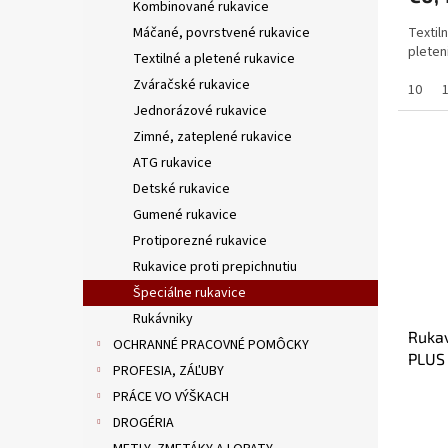
Kombinované rukavice
Textil
Máčané, povrstvené rukavice
pleteni
Textilné a pletené rukavice
Zváračské rukavice
10
Jednorázové rukavice
Zimné, zateplené rukavice
ATG rukavice
Detské rukavice
Gumené rukavice
Protiporezné rukavice
Rukavice proti prepichnutiu
Špeciálne rukavice
Rukávniky
Ruka
OCHRANNÉ PRACOVNÉ POMÔCKY
PLUS 
PROFESIA, ZÁĽUBY
PRÁCE VO VÝŠKACH
DROGÉRIA