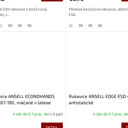
né ESD rukavice z bezšvovej
Pletené bezšvové rukavice, antist
ny s...
ESD.
11
09
08
06
11
09
08
06
vice ANSELL ECONOHANDS
Rukavice ANSELL EDGE ESD 
87-190, máčané v latexe
antistatické
U Vás do 5-7 prac. dní
(>5 pár)
U Vás do 5-7 prac. d
DETAIL