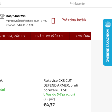
KE TEPLICE
PREDAJŇA PRIEVIDZA
DOPRAVA A PLATBY
Prihlásenie
OBCH
NÁKUPNÝ
Prázdny košík
KOŠÍK
ROFESIA, ZÁĽUBY
PRÁCE VO VÝŠKACH
DROGÉRIA
METLY,
A,
Rukavice CXS CUT-
DEFEND ARMEX, proti
 dní
porezaniu, ESD
U Vás do 5-7 prac. dní
(>5 pár)
€4,37