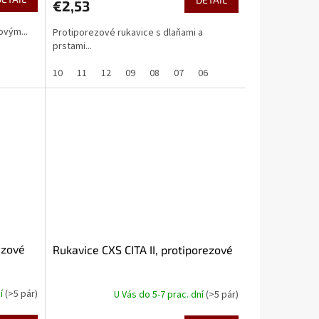
€2,53
ovým...
Protiporezové rukavice s dlaňami a
prstami...
10
11
12
09
08
07
06
ezové
Rukavice CXS CITA II, protiporezové
ní
(>5 pár)
U Vás do 5-7 prac. dní
(>5 pár)