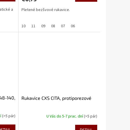
atické a
Pletené bezšvové rukavice.
10
11
09
08
07
06
48-140,
Rukavice CXS CITA, protiporezové
ní
(>5 pár)
U Vás do 5-7 prac. dní
(>5 pár)
DETAIL
DETAIL