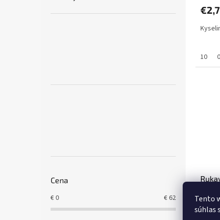
€2,
Kyseli
10
Ruka
Cena
kysel
€
0
€
62
Tento w
súhlas 