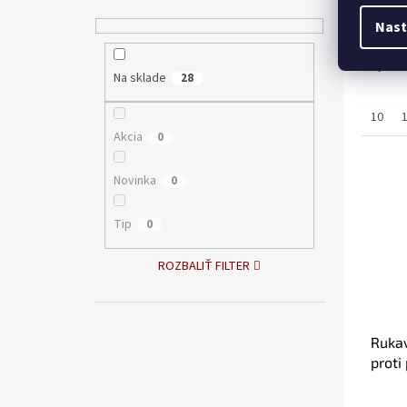
Nast
€3,
Kyseli
Na sklade
28
10
Akcia
0
Novinka
0
Tip
0
ROZBALIŤ FILTER
Ruka
proti