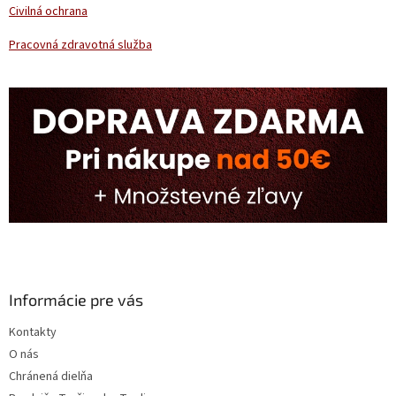
s
Civilná ochrana
u
Pracovná zdravotná služba
Informácie pre vás
Kontakty
O nás
Chránená dielňa