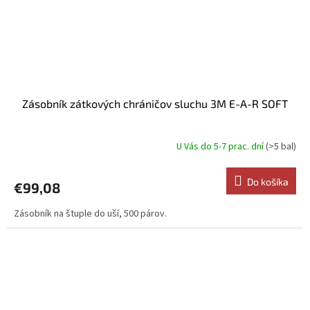
Zásobník zátkových chráničov sluchu 3M E-A-R SOFT
U Vás do 5-7 prac. dní
(>5 bal)
Do košíka
€99,08
Zásobník na štuple do uší, 500 párov.