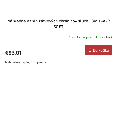
Náhradná náplň zátkových chráničov sluchu 3M E-A-R
SOFT
U Vás do 5-7 prac. dní
(>5 bal)
Do košíka
€93,01
Náhradná náplň, 500 párov.