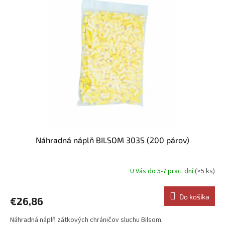
Náhradná náplň BILSOM 303S (200 párov)
U Vás do 5-7 prac. dní
(>5 ks)
Do košíka
€26,86
Náhradná náplň zátkových chráničov sluchu Bilsom.