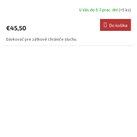
U Vás do 5-7 prac. dní
(>5 ks)
Do košíka
€45,50
Dávkovač pre zátkové chrániče sluchu.