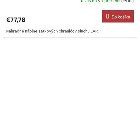
U Vás do 5-7 prac. dní
(>5 ks)
Do košíka
€77,78
Náhradné náplne zátkových chráničov sluchu EAR...