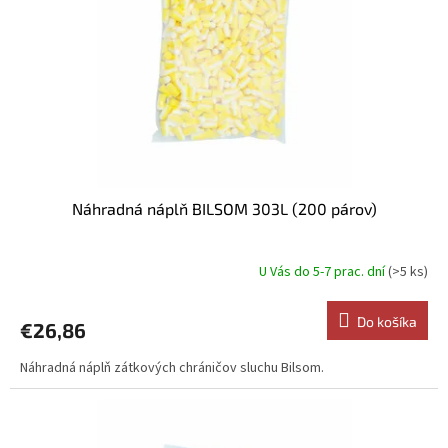
k
r
t
o
o
d
v
u
k
t
o
v
Náhradná náplň BILSOM 303L (200 párov)
U Vás do 5-7 prac. dní
(>5 ks)
Do košíka
€26,86
Náhradná náplň zátkových chráničov sluchu Bilsom.