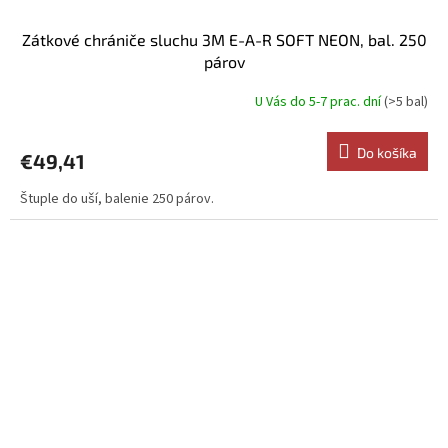
Zátkové chrániče sluchu 3M E-A-R SOFT NEON, bal. 250
párov
U Vás do 5-7 prac. dní
(>5 bal)
Do košíka
€49,41
Štuple do uší, balenie 250 párov.