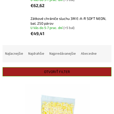
U Vás do 5-7 prac. dní
(>5 bal)
€62,62
Zátkové chrániče sluchu 3M E-A-R SOFT NEON,
bal. 250 párov
U Vás do 5-7 prac. dní
(>5 bal)
€49,41
R
a
Najlacnejšie
Najdrahšie
Najpredávanejšie
Abecedne
d
e
n
OTVORIŤ FILTER
i
e
V
p
ý
r
p
o
i
d
s
u
p