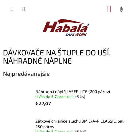
Prejsť
NÁKUP
na
obsah
KOŠÍK
DÁVKOVAČE NA ŠTUPLE DO UŠÍ,
NÁHRADNÉ NÁPLNE
Najpredávanejšie
Náhradná náplň LASER LITE (200 párov)
U Vás do 5-7 prac. dní
(>5 ks)
€27,47
Zátkové chrániče sluchu 3M E-A-R CLASSIC, bal.
250 párov