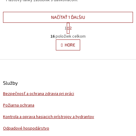
Plastový ľahký zásobník s dávkovačom.
NAČÍTAŤ 1 ĎALŠIU
S
1
2
t
O
r
16
položiek celkom
v
á
l
HORE
n
á
k
d
o
v
Z
a
a
c
á
n
i
p
i
e
ä
e
Služby
p
t
r
Bezpečnosť a ochrana zdravia pri práci
i
v
e
k
Požiarna ochrana
y
v
Kontrola a oprava hasiacich prístrojov a hydrantov
ý
p
Odpadové hospodárstvo
i