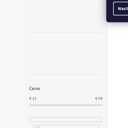
Nast
Cena
€
12
€
59