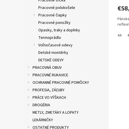
Pracovné tričká
€58
Pracovné polokošele
Pracovné čiapky
Pánske
Pracovné ponožky
reflex
Opasky, traky a doplnky
44
Termoprádlo
Voľnočasové odevy
Detské montérky
DETSKÉ ODEVY
PRACOVNÁ OBUV
PRACOVNÉ RUKAVICE
OCHRANNÉ PRACOVNÉ POMÔCKY
PROFESIA, ZÁĽUBY
PRÁCE VO VÝŠKACH
DROGÉRIA
METLY, ZMETÁKY A LOPATY
LEKÁRNIČKY
OSTATNÉ PRODUKTY