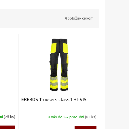
4
položiek celkom
EREBOS Trousers class 1 HI-VIS
dní
(>5 ks)
U Vás do 5-7 prac. dní
(>5 ks)