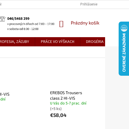
KE TEPLICE
PREDAJŇA PRIEVIDZA
DOPRAVA A PLATBY
Prihlásenie
OBCH
NÁKUPNÝ
Prázdny košík
KOŠÍK
ROFESIA, ZÁĽUBY
PRÁCE VO VÝŠKACH
DROGÉRIA
METLY,
EREBOS Trousers
I-VIS
class 2 HI-VIS
 dní
U Vás do 5-7 prac. dní
(>5 ks)
€58,04