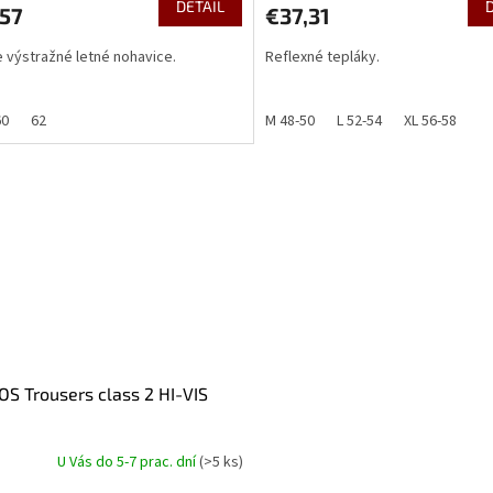
DETAIL
,57
€37,31
 výstražné letné nohavice.
Reflexné tepláky.
60
62
M 48-50
L 52-54
XL 56-58
S Trousers class 2 HI-VIS
U Vás do 5-7 prac. dní
(>5 ks)