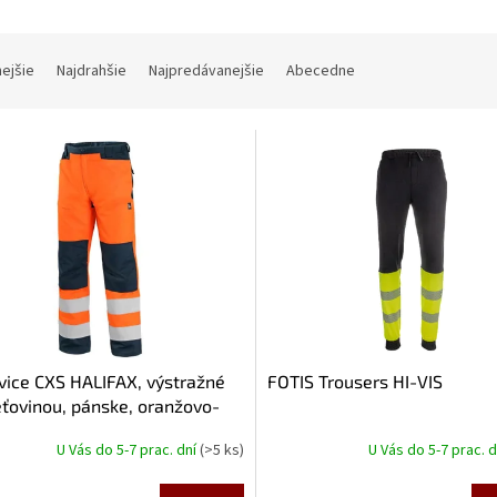
nejšie
Najdrahšie
Najpredávanejšie
Abecedne
ice CXS HALIFAX, výstražné
FOTIS Trousers HI-VIS
eťovinou, pánske, oranžovo-
é
U Vás do 5-7 prac. dní
(>5 ks)
U Vás do 5-7 prac. 