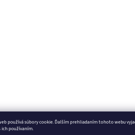
ý
p
i
s
u
eb používá súbory cookie. Ďalším prehliadaním tohoto webu vyja
s ich používaním.