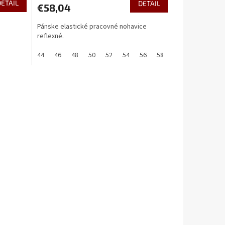
DETAIL
DETAIL
€58,04
Pánske elastické pracovné nohavice
reflexné.
44
46
48
50
52
54
56
58
60
62
64