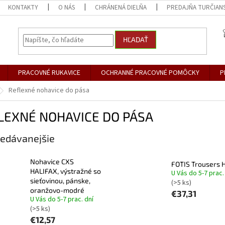
KONTAKTY
O NÁS
CHRÁNENÁ DIELŇA
PREDAJŇA TURČIANS
HĽADAŤ
PRACOVNÉ RUKAVICE
OCHRANNÉ PRACOVNÉ POMÔCKY
P
Reflexné nohavice do pása
LEXNÉ NOHAVICE DO PÁSA
edávanejšie
Nohavice CXS
FOTIS Trousers H
HALIFAX, výstražné so
U Vás do 5-7 prac.
sieťovinou, pánske,
(>5 ks)
oranžovo-modré
€37,31
U Vás do 5-7 prac. dní
(>5 ks)
€12,57