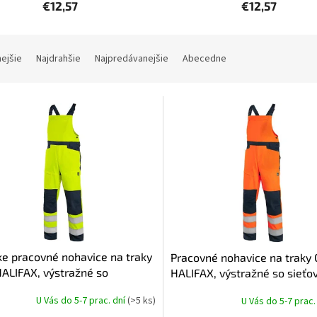
€12,57
€12,57
nejšie
Najdrahšie
Najpredávanejšie
Abecedne
e pracovné nohavice na traky
Pracovné nohavice na traky
ALIFAX, výstražné so
HALIFAX, výstražné so sieťo
vinou, pánske, žlto-modré
pánske, oranžovo-modré
U Vás do 5-7 prac. dní
(>5 ks)
U Vás do 5-7 prac.