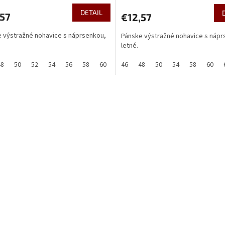
DETAIL
,57
€12,57
 výstražné nohavice s náprsenkou,
Pánske výstražné nohavice s nápr
letné.
48
50
52
54
56
58
60
62
46
64
48
50
54
58
60
O
v
l
á
d
a
c
i
e
p
r
v
k
y
v