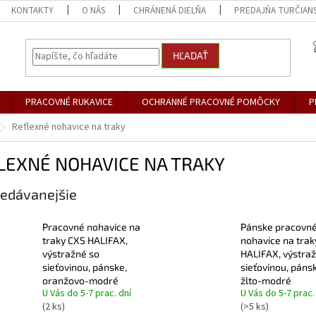
KONTAKTY
O NÁS
CHRÁNENÁ DIELŇA
PREDAJŇA TURČIANS
HĽADAŤ
PRACOVNÉ RUKAVICE
OCHRANNÉ PRACOVNÉ POMÔCKY
P
Reflexné nohavice na traky
LEXNÉ NOHAVICE NA TRAKY
edávanejšie
Pracovné nohavice na
Pánske pracovn
traky CXS HALIFAX,
nohavice na trak
výstražné so
HALIFAX, výstra
sieťovinou, pánske,
sieťovinou, páns
oranžovo-modré
žlto-modré
U Vás do 5-7 prac. dní
U Vás do 5-7 prac.
(2 ks)
(>5 ks)