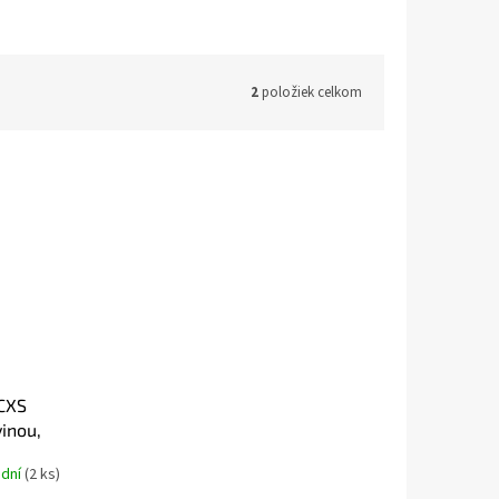
2
položiek celkom
 CXS
vinou,
 dní
(2 ks)