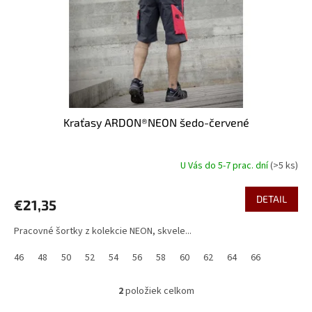
Kraťasy ARDON®NEON šedo-červené
U Vás do 5-7 prac. dní
(>5 ks)
DETAIL
€21,35
Pracovné šortky z kolekcie NEON, skvele...
46
48
50
52
54
56
58
60
62
64
66
2
položiek celkom
O
v