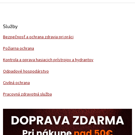
l
Z
á
á
d
p
a
ä
Služby
c
t
i
Bezpečnosť a ochrana zdravia pri práci
i
e
p
e
Požiarna ochrana
r
v
Kontrola a oprava hasiacich prístrojov a hydrantov
k
y
Odpadové hospodárstvo
v
ý
Civilná ochrana
p
i
Pracovná zdravotná služba
s
u