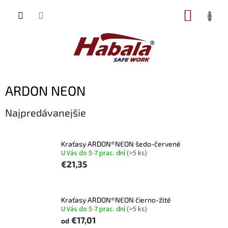
Prejsť
NÁKUP
na
obsah
KOŠÍK
ARDON NEON
Najpredávanejšie
Kraťasy ARDON®NEON šedo-červené
U Vás do 5-7 prac. dní
(>5 ks)
€21,35
Kraťasy ARDON®NEON čierno-žlté
U Vás do 5-7 prac. dní
(>5 ks)
€17,01
od