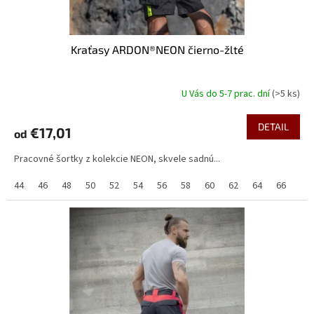
o
v
Kraťasy ARDON®NEON čierno-žlté
U Vás do 5-7 prac. dní
(>5 ks)
DETAIL
€17,01
od
Pracovné šortky z kolekcie NEON, skvele sadnú...
44
46
48
50
52
54
56
58
60
62
64
66