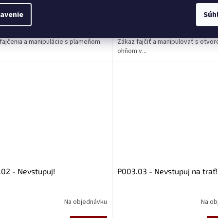
avenie
Súh
DETAIL
,11
€0,11
od
fajčenia a manipulácie s plameňom
Zákaz fajčiť a manipulovať s otvo
ohňom v...
02 - Nevstupuj!
P003.03 - Nevstupuj na trať!
Na objednávku
Na ob