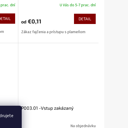
 prac. dní
U Vás do 5-7 prac. dní
DETAIL
DETAIL
€0,11
od
ňom
Zákaz fajčenia a prístupu s plameňom
P003.01 -Vstup zakázaný
hňom v
drujete
jednávku
Na objednávku