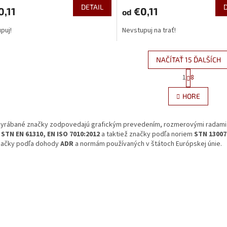
DETAIL
,11
€0,11
od
puj!
Nevstupuj na trať!
NAČÍTAŤ 15 ĎALŠÍCH
S
1
8
O
t
r
v
HORE
á
l
n
á
k
d
vyrábané značky zodpovedajú grafickým prevedením, rozmerovými radami
o
a
v
m
STN EN 61310, EN ISO 7010:2012
a taktiež značky podľa noriem
STN 13007
c
a
značky podľa dohody
ADR
a
normám používaných
v
štátoch Európskej únie.
i
n
e
i
e
p
r
v
k
y
v
ý