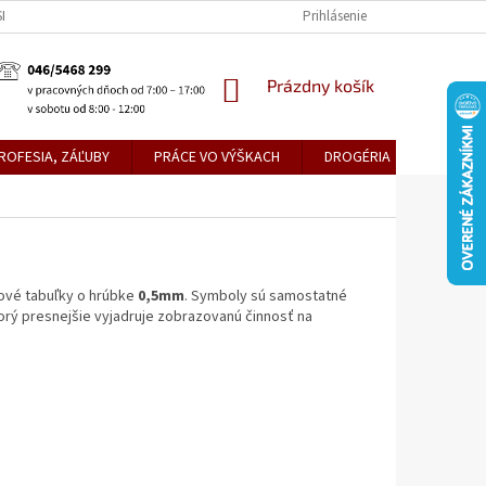
KE TEPLICE
PREDAJŇA PRIEVIDZA
DOPRAVA A PLATBY
Prihlásenie
OBCH
NÁKUPNÝ
Prázdny košík
KOŠÍK
ROFESIA, ZÁĽUBY
PRÁCE VO VÝŠKACH
DROGÉRIA
METLY,
tové tabuľky o hrúbke
0,5mm
. Symboly sú samostatné
torý presnejšie vyjadruje zobrazovanú činnosť na