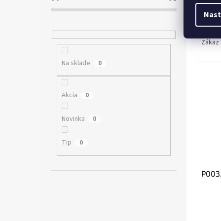
Nast
€0
od
Zákaz 
Na sklade
0
Akcia
0
Novinka
0
Tip
0
P003.