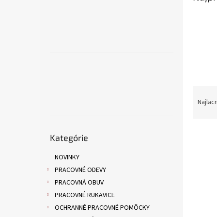
R
a
Najlac
d
e
Preskočiť
V
n
Kategórie
kategórie
ý
i
p
e
NOVINKY
i
p
PRACOVNÉ ODEVY
s
r
PRACOVNÁ OBUV
p
o
PRACOVNÉ RUKAVICE
r
d
o
u
OCHRANNÉ PRACOVNÉ POMÔCKY