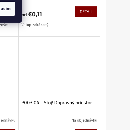
lasím
DETAIL
DETAIL
€0,11
od
reným
Vstup zakázaný
P003.04 - Stoj! Dopravný priestor
jednávku
Na objednávku