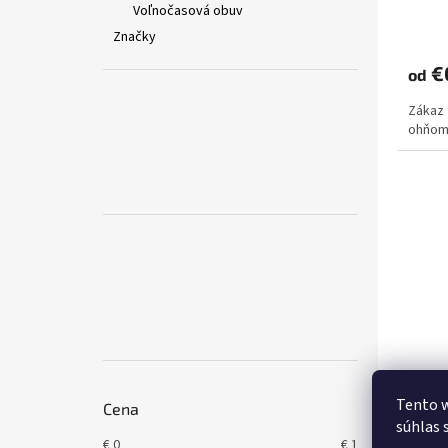
Voľnočasová obuv
Značky
€0
od
Zákaz 
ohňo
P002.
mani
Tento w
Cena
súhlas 
€
0
€
1