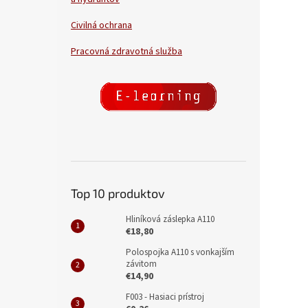
Civilná ochrana
Pracovná zdravotná služba
Top 10 produktov
Hliníková záslepka A110
€18,80
Polospojka A110 s vonkajším
závitom
€14,90
F003 - Hasiaci prístroj