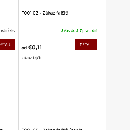
P001.02 - Zákaz fajčiť!
jednávku
U Vás do 5-7 prac. dní
DETAIL
DETAIL
€0,11
od
Zákaz fajčiť!
om
P001.05 - Zákaz fajčiť! (podľa