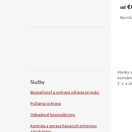
€0
od
Nevstu
Všetky 
normá
Služby
Z. z. a 
Bezpečnosť a ochrana zdravia pri práci
Požiarna ochrana
Odpadové hospodárstvo
Kontrola a oprava hasiacich prístrojov
a hydrantov