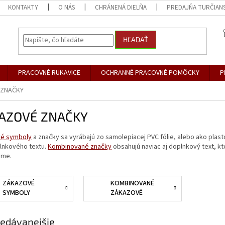
KONTAKTY
O NÁS
CHRÁNENÁ DIELŇA
PREDAJŇA TURČIANS
HĽADAŤ
PRACOVNÉ RUKAVICE
OCHRANNÉ PRACOVNÉ POMÔCKY
P
 ZNAČKY
AZOVÉ ZNAČKY
é symboly
a značky sa vyrábajú zo samolepiacej PVC fólie, alebo ako plas
lnkového textu.
Kombinované značky
obsahujú naviac aj doplnkový text, k
ame.
ZÁKAZOVÉ
KOMBINOVANÉ
SYMBOLY
ZÁKAZOVÉ
ZNAČKY
edávanejšie