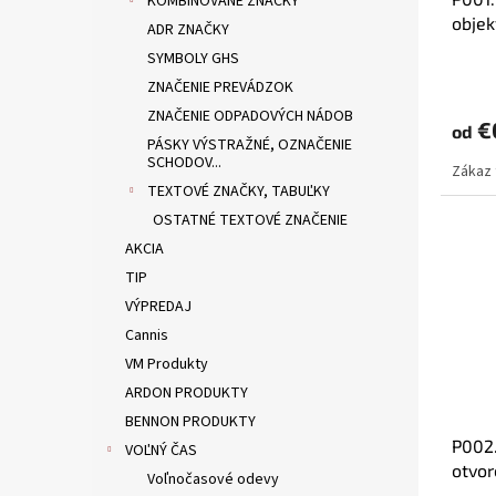
KOMBINOVANÉ ZNAČKY
objek
ADR ZNAČKY
SYMBOLY GHS
ZNAČENIE PREVÁDZOK
ZNAČENIE ODPADOVÝCH NÁDOB
€0
od
PÁSKY VÝSTRAŽNÉ, OZNAČENIE
SCHODOV...
Zákaz 
TEXTOVÉ ZNAČKY, TABUĽKY
OSTATNÉ TEXTOVÉ ZNAČENIE
AKCIA
TIP
VÝPREDAJ
Cannis
VM Produkty
ARDON PRODUKTY
BENNON PRODUKTY
P002.
VOĽNÝ ČAS
otvo
Voľnočasové odevy