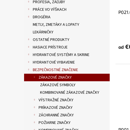
d
k
PROFESIA, ZÁĽUBY
u
t
PRÁCE VO VÝŠKACH
P021.
k
o
DROGÉRIA
t
v
METLY, ZMETÁKY A LOPATY
o
v
LEKÁRNIČKY
OSTATNÉ PRODUKTY
€
od
HASIACE PRÍSTROJE
HYDRANTOVÉ SYSTÉMY A SKRINE
HYDRANTOVÉ VYBAVENIE
BEZPEČNOSTNÉ ZNAČENIE
ZÁKAZOVÉ ZNAČKY
ZÁKAZOVÉ SYMBOLY
KOMBINOVANÉ ZÁKAZOVÉ ZNAČKY
VÝSTRAŽNÉ ZNAČKY
PRÍKAZOVÉ ZNAČKY
ZÁCHRANNÉ ZNAČKY
POŽIARNE ZNAČKY
P001.