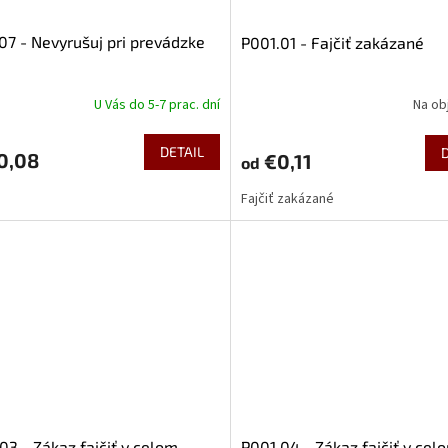
07 - Nevyrušuj pri prevádzke
P001.01 - Fajčiť zakázané
U Vás do 5-7 prac. dní
Na ob
DETAIL
0,08
€0,11
od
Fajčiť zakázané
03 - Zákaz fajčiť v celom
P001.04 - Zákaz fajčiť v cel