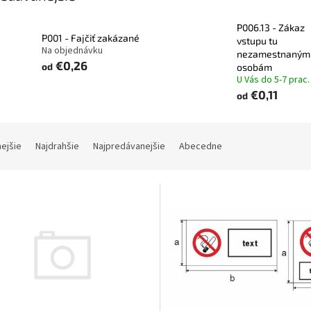
P006.13 - Zákaz
P001 - Fajčiť zakázané
vstupu tu
Na objednávku
nezamestnaným
€0,26
od
osobám
U Vás do 5-7 prac.
€0,11
od
nejšie
Najdrahšie
Najpredávanejšie
Abecedne