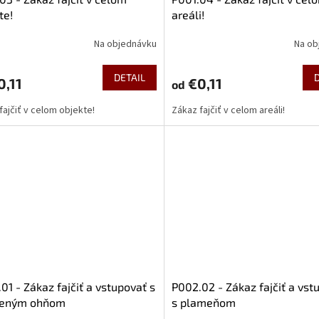
te!
areáli!
Na objednávku
Na ob
DETAIL
,11
€0,11
od
fajčiť v celom objekte!
Zákaz fajčiť v celom areáli!
01 - Zákaz fajčiť a vstupovať s
P002.02 - Zákaz fajčiť a vst
reným ohňom
s plameňom