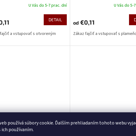
U Vás do 5-7 prac. dní
U Vás do 5-7
DETAIL
,11
€0,11
od
fajčiť a vstupovať s otvoreným
Zákaz fajčiť a vstupovať s plame
m
04 - Zákaz fajčenia a
P002.05 - Zákaz fajčiť a
pulácie s plameňom
manipulovať s otvoreným o
eb používá súbory cookie. Ďalším prehliadaním tohoto webu vyja
okruhu ..... m od ......
s ich používaním.
U Vás do 5-7 prac. dní
Na ob