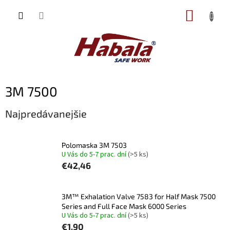
Prejsť
NÁKUP
na
obsah
KOŠÍK
3M 7500
Najpredávanejšie
Polomaska 3M 7503
U Vás do 5-7 prac. dní
(>5 ks)
€42,46
3M™ Exhalation Valve 7583 for Half Mask 7500
Series and Full Face Mask 6000 Series
U Vás do 5-7 prac. dní
(>5 ks)
€1,90