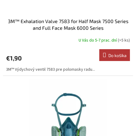
o
v
3M™ Exhalation Valve 7583 for Half Mask 7500 Series
and Full Face Mask 6000 Series
U Vás do 5-7 prac. dní
(>5 ks)
Do košíka
€1,90
3M™ Výdychový ventil 7583 pre polomasky radu...