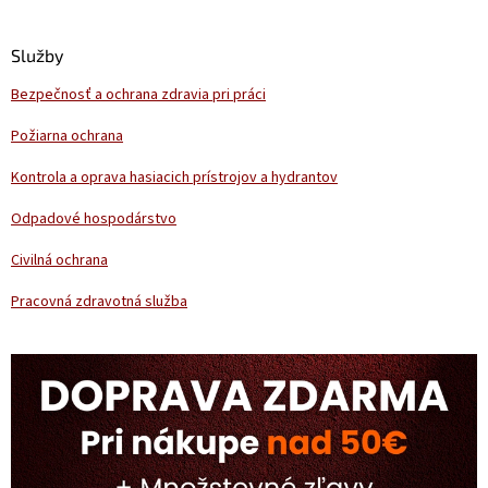
á
d
p
a
ä
Služby
c
t
i
Bezpečnosť a ochrana zdravia pri práci
i
e
p
e
Požiarna ochrana
r
v
Kontrola a oprava hasiacich prístrojov a hydrantov
k
y
Odpadové hospodárstvo
v
ý
Civilná ochrana
p
i
Pracovná zdravotná služba
s
u