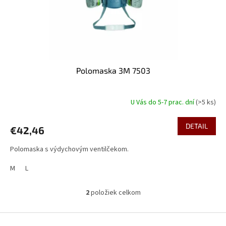
Polomaska 3M 7503
U Vás do 5-7 prac. dní
(>5 ks)
DETAIL
€42,46
Polomaska s výdychovým ventilčekom.
M
L
2
položiek celkom
O
v
l
Z
á