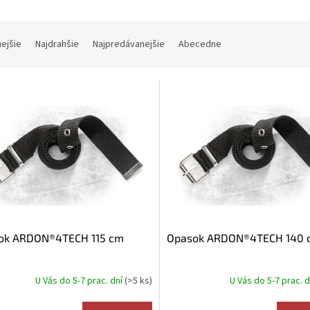
nejšie
Najdrahšie
Najpredávanejšie
Abecedne
ok ARDON®4TECH 115 cm
Opasok ARDON®4TECH 140 
U Vás do 5-7 prac. dní
(>5 ks)
U Vás do 5-7 prac. 