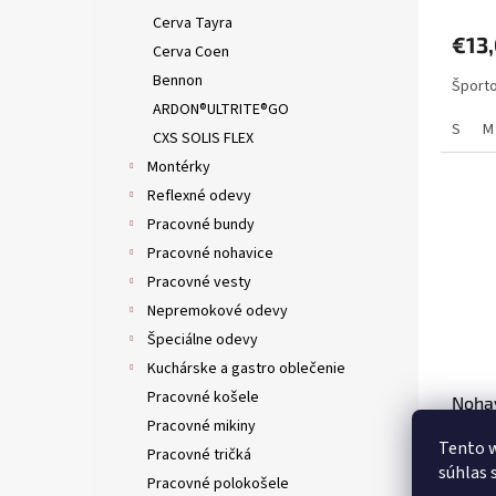
Cerva Tayra
€13
Cerva Coen
Bennon
Športo
ARDON®ULTRITE®GO
S
M
CXS SOLIS FLEX
Montérky
Reflexné odevy
Pracovné bundy
Pracovné nohavice
Pracovné vesty
Nepremokové odevy
Špeciálne odevy
Kuchárske a gastro oblečenie
Pracovné košele
Noha
Pracovné mikiny
sivo-
Tento w
Pracovné tričká
súhlas 
Pracovné polokošele