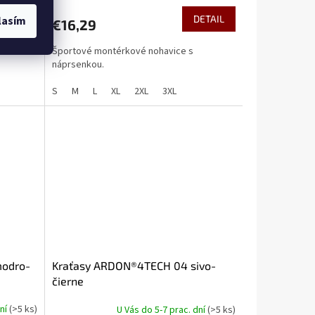
DETAIL
DETAIL
lasím
€16,29
Športové montérkové nohavice s
náprsenkou.
S
M
L
XL
2XL
3XL
odro-
Kraťasy ARDON®4TECH 04 sivo-
čierne
dní
(>5 ks)
U Vás do 5-7 prac. dní
(>5 ks)