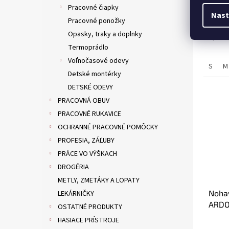
Pracovné čiapky
Nast
€13
Pracovné ponožky
Opasky, traky a doplnky
Športo
Termoprádlo
Voľnočasové odevy
S
M
Detské montérky
DETSKÉ ODEVY
PRACOVNÁ OBUV
PRACOVNÉ RUKAVICE
OCHRANNÉ PRACOVNÉ POMÔCKY
PROFESIA, ZÁĽUBY
PRÁCE VO VÝŠKACH
DROGÉRIA
METLY, ZMETÁKY A LOPATY
Nohav
LEKÁRNIČKY
ARDO
OSTATNÉ PRODUKTY
pred
HASIACE PRÍSTROJE