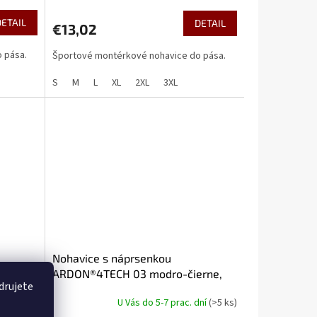
DETAIL
DETAIL
€13,02
 pása.
Športové montérkové nohavice do pása.
S
M
L
XL
2XL
3XL
Nohavice s náprsenkou
rne,
ARDON®4TECH 03 modro-čierne,
drujete
skrátené
dní
(>5 ks)
U Vás do 5-7 prac. dní
(>5 ks)