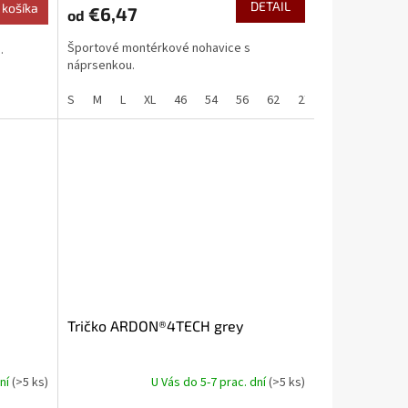
DETAIL
 košíka
€6,47
od
Športové montérkové nohavice s
.
náprsenkou.
S
M
L
XL
46
54
56
62
2XL
3XL
Tričko ARDON®4TECH grey
dní
(>5 ks)
U Vás do 5-7 prac. dní
(>5 ks)