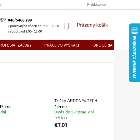
KE TEPLICE
PREDAJŇA PRIEVIDZA
DOPRAVA A PLATBY
Prihlásenie
OBCH
NÁKUPNÝ
Prázdny košík
KOŠÍK
ROFESIA, ZÁĽUBY
PRÁCE VO VÝŠKACH
DROGÉRIA
METLY,
Tričko ARDON®4TECH
15 cm
čierne
 dní
U Vás do 5-7 prac. dní
(>5 ks)
€7,01