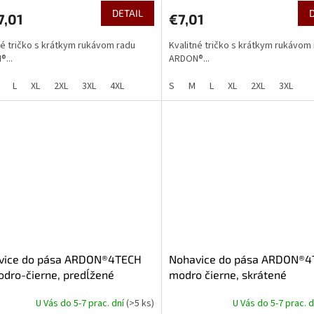
DETAIL
7,01
€7,01
né tričko s krátkym rukávom radu
Kvalitné tričko s krátkym rukávom
...
ARDON®...
L
XL
2XL
3XL
4XL
S
M
L
XL
2XL
3XL
vice do pása ARDON®4TECH
Nohavice do pása ARDON®
dro-čierne, predĺžené
modro čierne, skrátené
U Vás do 5-7 prac. dní
(>5 ks)
U Vás do 5-7 prac. 