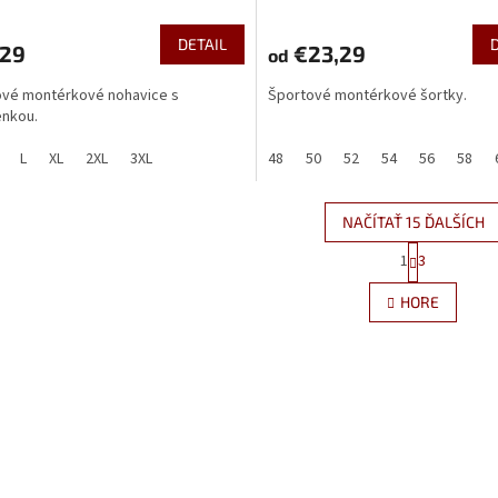
DETAIL
,29
€23,29
od
ové montérkové nohavice s
Športové montérkové šortky.
enkou.
L
XL
2XL
3XL
48
50
52
54
56
58
NAČÍTAŤ 15 ĎALŠÍCH
S
1
3
O
t
r
v
HORE
á
l
n
á
k
d
o
a
v
c
a
i
n
e
i
e
p
r