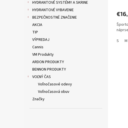
HYDRANTOVÉ SYSTÉMY A SKRINE
HYDRANTOVÉ VYBAVENIE
€16
BEZPEČNOSTNÉ ZNAČENIE
Šport
AKCIA
náprs
TIP
VÝPREDAJ
S
M
Cannis
VM Produkty
ARDON PRODUKTY
BENNON PRODUKTY
VOĽNÝ ČAS
Voľnočasové odevy
Voľnočasová obuv
Značky