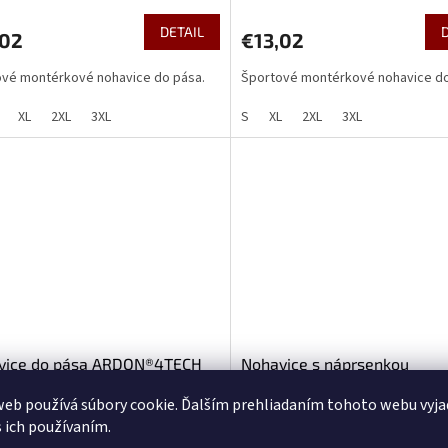
DETAIL
,02
€13,02
vé montérkové nohavice do pása.
Športové montérkové nohavice do
XL
2XL
3XL
S
XL
2XL
3XL
vice do pása ARDON®4TECH
Nohavice s náprsenkou
čierne, skrátené
ARDON®4TECH 03 modro-čie
eb používá súbory cookie. Ďalším prehliadaním tohoto webu vyja
predĺžené
s ich používaním.
U Vás do 5-7 prac. dní
(1 ks)
U Vás do 5-7 prac. 