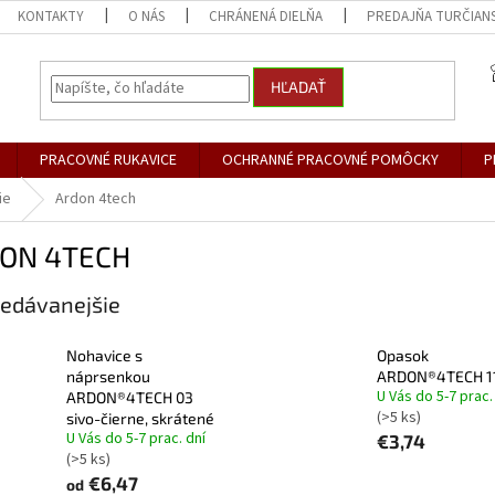
KONTAKTY
O NÁS
CHRÁNENÁ DIELŇA
PREDAJŇA TURČIANS
HĽADAŤ
PRACOVNÉ RUKAVICE
OCHRANNÉ PRACOVNÉ POMÔCKY
P
ie
Ardon 4tech
ON 4TECH
edávanejšie
Nohavice s
Opasok
náprsenkou
ARDON®4TECH 1
U Vás do 5-7 prac.
ARDON®4TECH 03
(>5 ks)
sivo-čierne, skrátené
U Vás do 5-7 prac. dní
€3,74
(>5 ks)
€6,47
od