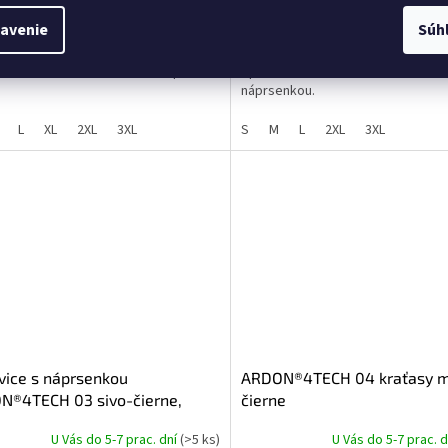
DETAIL
avenie
Súh
,02
€16,29
vé montérkové nohavice do pása.
Športové montérkové nohavice s
náprsenkou.
L
XL
2XL
3XL
S
M
L
2XL
3XL
ice s náprsenkou
ARDON®4TECH 04 kraťasy m
N®4TECH 03 sivo-čierne,
čierne
ĺžené
U Vás do 5-7 prac. dní
(>5 ks)
U Vás do 5-7 prac. 