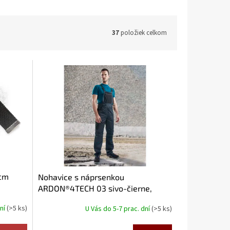
37
položiek celkom
cm
Nohavice s náprsenkou
ARDON®4TECH 03 sivo-čierne,
skrátené
dní
(>5 ks)
U Vás do 5-7 prac. dní
(>5 ks)