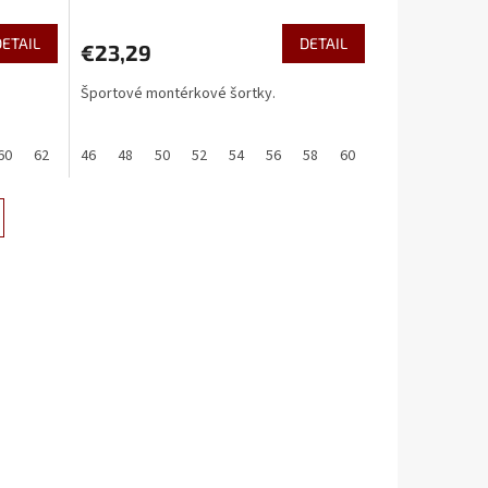
DETAIL
DETAIL
€23,29
Športové montérkové šortky.
60
62
64
46
48
50
52
54
56
58
60
62
64