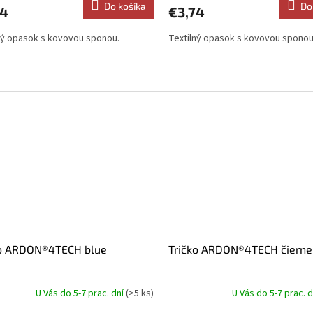
Do košíka
Do
74
€3,74
ný opasok s kovovou sponou.
Textilný opasok s kovovou sponou
ko ARDON®4TECH blue
Tričko ARDON®4TECH čierne
U Vás do 5-7 prac. dní
(>5 ks)
U Vás do 5-7 prac. 