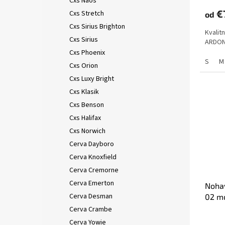
Cxs Naos
€
Cxs Stretch
od
Cxs Sirius Brighton
Kvalit
Cxs Sirius
ARDON®
Cxs Phoenix
S
M
Cxs Orion
Cxs Luxy Bright
Cxs Klasik
Cxs Benson
Cxs Halifax
Cxs Norwich
Cerva Dayboro
Cerva Knoxfield
Cerva Cremorne
Cerva Emerton
Noha
Cerva Desman
02 mo
Cerva Crambe
Cerva Yowie