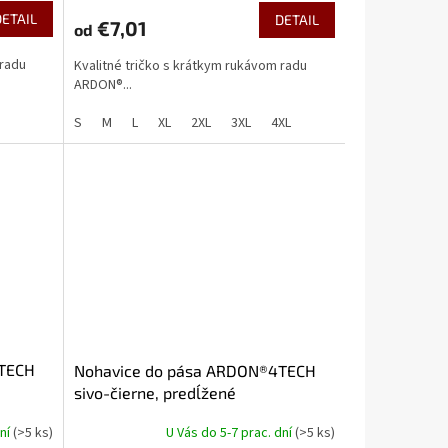
DETAIL
DETAIL
€7,01
od
 radu
Kvalitné tričko s krátkym rukávom radu
ARDON®...
S
M
L
XL
2XL
3XL
4XL
4TECH
Nohavice do pása ARDON®4TECH
sivo-čierne, predĺžené
dní
(>5 ks)
U Vás do 5-7 prac. dní
(>5 ks)