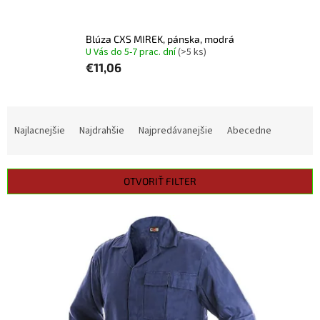
Blúza CXS MIREK, pánska, modrá
U Vás do 5-7 prac. dní
(>5 ks)
€11,06
R
a
Najlacnejšie
Najdrahšie
Najpredávanejšie
Abecedne
d
e
n
OTVORIŤ FILTER
i
e
V
p
ý
r
p
o
i
d
s
u
p
k
r
t