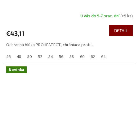
U Vás do 5-7 prac. dní
(>5 ks)
DETAIL
€43,11
Ochranná blúza PROHEATECT, chrániaca proti...
46
48
50
52
54
56
58
60
62
64
Novinka