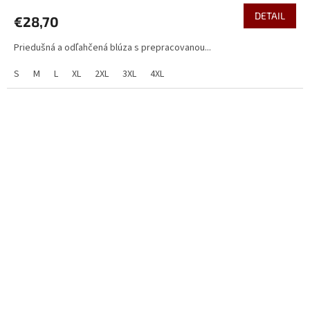
DETAIL
€28,70
Priedušná a odľahčená blúza s prepracovanou...
S
M
L
XL
2XL
3XL
4XL