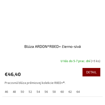
Blúza ARDON®R8ED+ čierno-sivá
U Vás do 5-7 prac. dní
(>5 ks)
DETAIL
€46,40
Pracovná blúza prémiovej kolekcie R8ED+®.
46
48
50
52
54
56
58
60
62
64