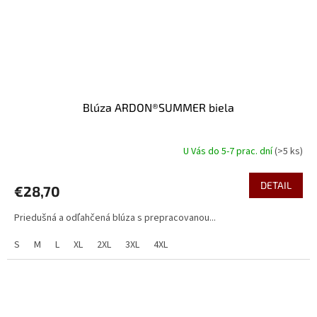
Blúza ARDON®SUMMER biela
U Vás do 5-7 prac. dní
(>5 ks)
DETAIL
€28,70
Priedušná a odľahčená blúza s prepracovanou...
S
M
L
XL
2XL
3XL
4XL