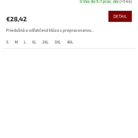
U Vás do 5-7 prac. dní
(>5 ks)
DETAIL
€28,42
Priedušná a odľahčená blúza s prepracovanou...
S
M
L
XL
2XL
3XL
4XL