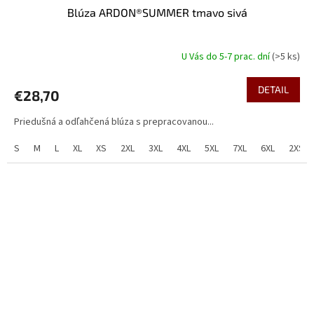
Blúza ARDON®SUMMER tmavo sivá
U Vás do 5-7 prac. dní
(>5 ks)
DETAIL
€28,70
Priedušná a odľahčená blúza s prepracovanou...
S
M
L
XL
XS
2XL
3XL
4XL
5XL
7XL
6XL
2XS