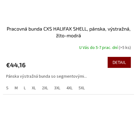
Pracovná bunda CXS HALIFAX SHELL, pánska, výstražná,
žlto-modrá
U Vás do 5-7 prac. dní
(>5 ks)
DETAIL
€44,16
Pánska výstražná bunda so segmentovými...
S
M
L
XL
2XL
3XL
4XL
5XL