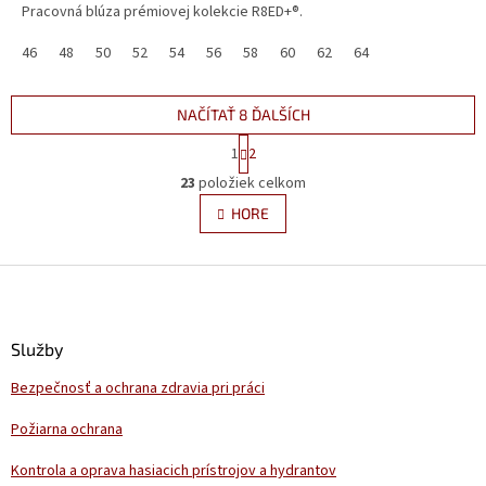
Pracovná blúza prémiovej kolekcie R8ED+®.
46
48
50
52
54
56
58
60
62
64
NAČÍTAŤ 8 ĎALŠÍCH
S
1
2
t
O
r
23
položiek celkom
v
á
l
HORE
n
á
k
d
o
v
Z
a
a
c
á
n
i
p
i
e
ä
e
Služby
p
t
r
Bezpečnosť a ochrana zdravia pri práci
i
v
e
k
Požiarna ochrana
y
v
Kontrola a oprava hasiacich prístrojov a hydrantov
ý