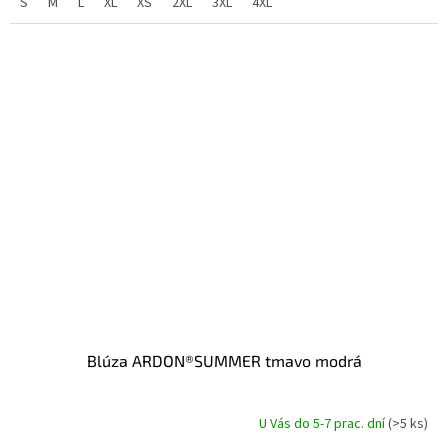
S
M
L
XL
XS
2XL
3XL
4XL
Blúza ARDON®SUMMER tmavo modrá
U Vás do 5-7 prac. dní
(>5 ks)