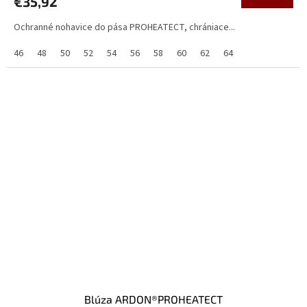
€35,92
Ochranné nohavice do pása PROHEATECT, chrániace...
46
48
50
52
54
56
58
60
62
64
Blúza ARDON®PROHEATECT