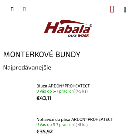
Prejsť
NÁKUP
na
obsah
KOŠÍK
MONTERKOVÉ BUNDY
Najpredávanejšie
Blúza ARDON®PROHEATECT
U Vás do 5-7 prac. dní
(>5 ks)
€43,11
Nohavice do pása ARDON®PROHEATECT
U Vás do 5-7 prac. dní
(>5 ks)
€35,92