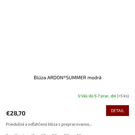
Blúza ARDON®SUMMER modrá
U Vás do 5-7 prac. dní
(>5 ks)
DETAIL
€28,70
Priedušná a odľahčená blúza s prepracovanou...