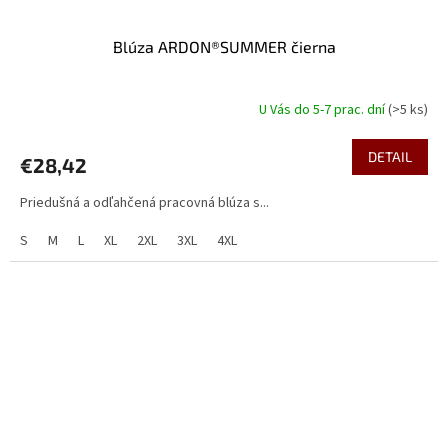
Blúza ARDON®SUMMER čierna
U Vás do 5-7 prac. dní
(>5 ks)
DETAIL
€28,42
Priedušná a odľahčená pracovná blúza s...
S
M
L
XL
2XL
3XL
4XL