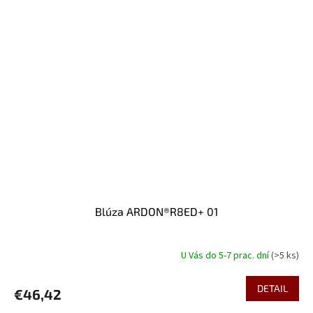
Blúza ARDON®R8ED+ 01
U Vás do 5-7 prac. dní
(>5 ks)
DETAIL
€46,42