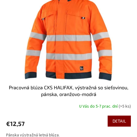
Pracovná blúza CXS HALIFAX, výstražná so sieťovinou,
pánska, oranžovo-modrá
U Vás do 5-7 prac. dní
(>5 ks)
DETAIL
€12,57
Pánska výstražná letná blúza.