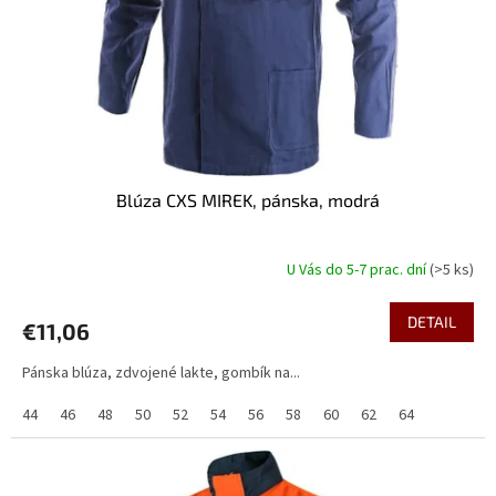
o
o
d
v
u
k
t
o
v
Blúza CXS MIREK, pánska, modrá
U Vás do 5-7 prac. dní
(>5 ks)
DETAIL
€11,06
Pánska blúza, zdvojené lakte, gombík na...
44
46
48
50
52
54
56
58
60
62
64