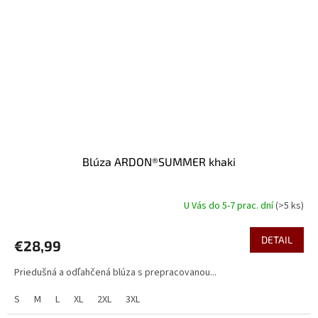
Blúza ARDON®SUMMER khaki
U Vás do 5-7 prac. dní
(>5 ks)
DETAIL
€28,99
Priedušná a odľahčená blúza s prepracovanou...
S
M
L
XL
2XL
3XL