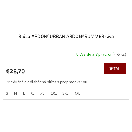
Blúza ARDON®URBAN ARDON®SUMMER sivá
U Vás do 5-7 prac. dní
(>5 ks)
DETAIL
€28,70
Priedušná a odľahčená blúza s prepracovanou...
S
M
L
XL
XS
2XL
3XL
4XL