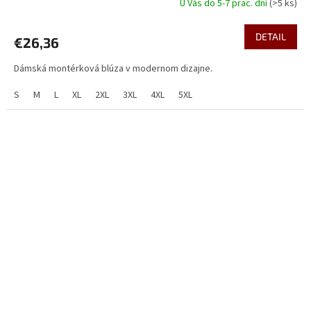
U Vás do 5-7 prac. dní
(>5 ks)
DETAIL
€26,36
Dámská montérková blúza v modernom dizajne.
S
M
L
XL
2XL
3XL
4XL
5XL