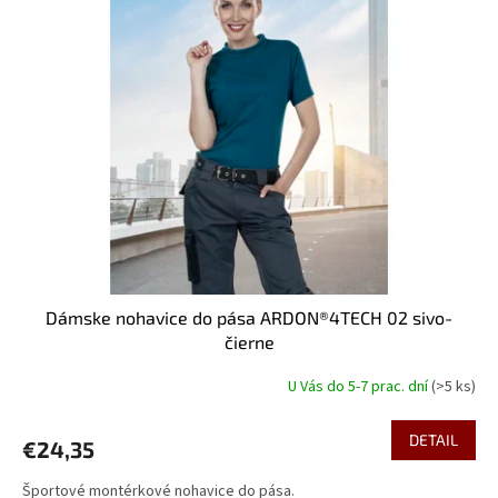
Dámske nohavice do pása ARDON®4TECH 02 sivo-
čierne
U Vás do 5-7 prac. dní
(>5 ks)
DETAIL
€24,35
Športové montérkové nohavice do pása.