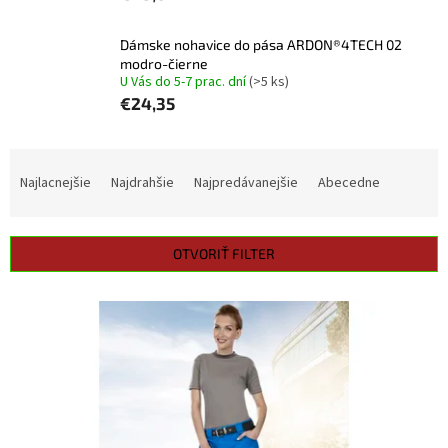
Dámske nohavice do pása ARDON®4TECH 02
modro-čierne
U Vás do 5-7 prac. dní
(>5 ks)
€24,35
R
a
Najlacnejšie
Najdrahšie
Najpredávanejšie
Abecedne
d
e
n
OTVORIŤ FILTER
i
e
V
p
ý
r
p
o
i
d
s
u
p
k
r
t