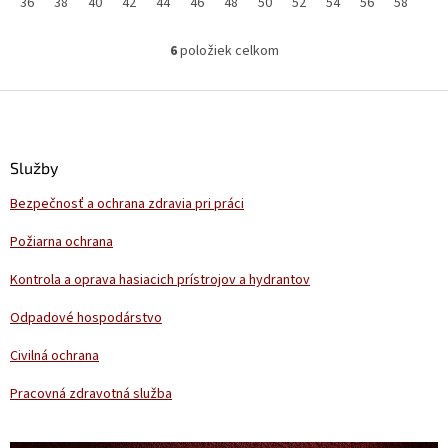
36
38
40
42
44
46
48
50
52
54
56
58
6
položiek celkom
O
v
l
Z
á
á
d
p
a
ä
Služby
c
t
i
Bezpečnosť a ochrana zdravia pri práci
i
e
p
e
Požiarna ochrana
r
v
Kontrola a oprava hasiacich prístrojov a hydrantov
k
y
Odpadové hospodárstvo
v
ý
Civilná ochrana
p
i
Pracovná zdravotná služba
s
u