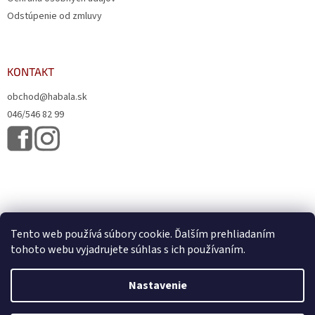
Odstúpenie od zmluvy
KONTAKT
obchod@habala.sk
046/546 82 99
Tento web používá súbory cookie. Ďalším prehliadaním
tohoto webu vyjadrujete súhlas s ich používaním.
Vytvoril Shoptet
& Verteco.sk
Nastavenie