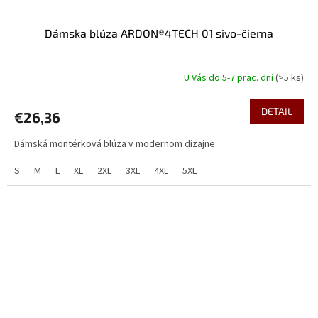
Dámska blúza ARDON®4TECH 01 sivo-čierna
U Vás do 5-7 prac. dní
(>5 ks)
DETAIL
€26,36
Dámská montérková blúza v modernom dizajne.
S
M
L
XL
2XL
3XL
4XL
5XL