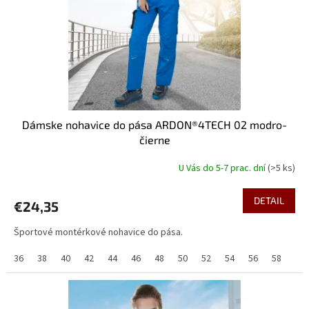
o
o
d
v
u
k
t
o
v
Dámske nohavice do pása ARDON®4TECH 02 modro-
čierne
U Vás do 5-7 prac. dní
(>5 ks)
DETAIL
€24,35
Športové montérkové nohavice do pása.
36
38
40
42
44
46
48
50
52
54
56
58