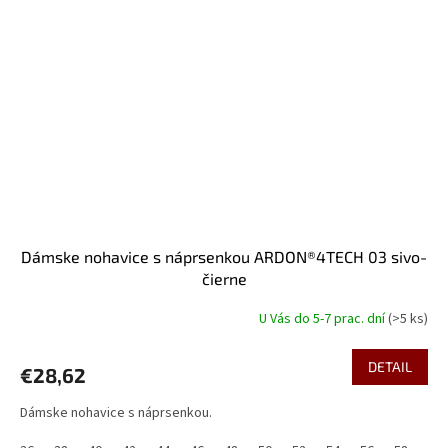
Dámske nohavice s náprsenkou ARDON®4TECH 03 sivo-
čierne
U Vás do 5-7 prac. dní
(>5 ks)
DETAIL
€28,62
Dámske nohavice s náprsenkou.