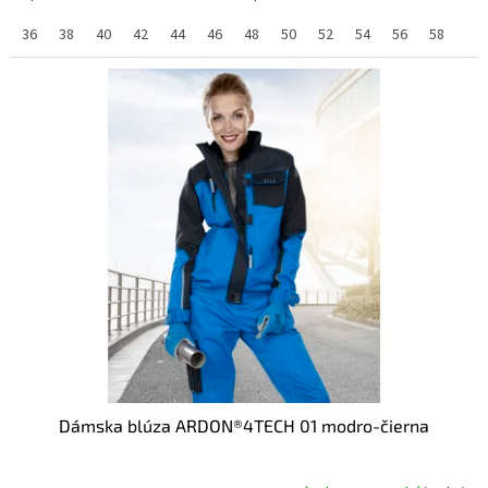
36
38
40
42
44
46
48
50
52
54
56
58
Dámska blúza ARDON®4TECH 01 modro-čierna