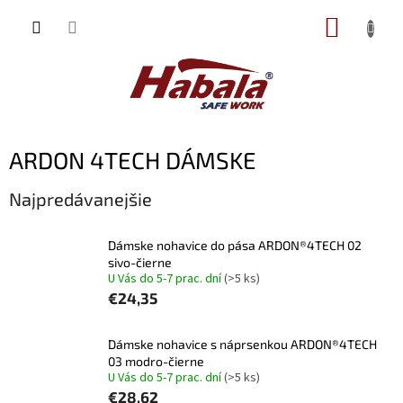
Prejsť
NÁKUP
na
obsah
KOŠÍK
ARDON 4TECH DÁMSKE
Najpredávanejšie
Dámske nohavice do pása ARDON®4TECH 02
sivo-čierne
U Vás do 5-7 prac. dní
(>5 ks)
€24,35
Dámske nohavice s náprsenkou ARDON®4TECH
03 modro-čierne
U Vás do 5-7 prac. dní
(>5 ks)
€28,62