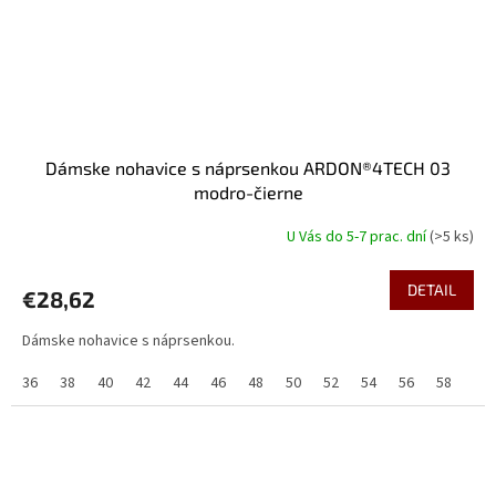
Dámske nohavice s náprsenkou ARDON®4TECH 03
modro-čierne
U Vás do 5-7 prac. dní
(>5 ks)
DETAIL
€28,62
Dámske nohavice s náprsenkou.
36
38
40
42
44
46
48
50
52
54
56
58