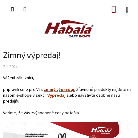
Prejsť
NÁKUP
na
obsah
KOŠÍK
Zimný výpredaj!
2.1.2024
Vážení zákazníci,
pripravili sme pre Vás
zimný výpredaj
.
Zľavnené produkty nájdete na
našom e-shope v sekcii
Výpredaj
alebo navštívte osobne našu
predajňu
.
Veríme, že Vás zvýhodnené ceny potešia.