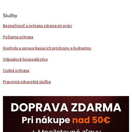
á
p
ä
Služby
t
Bezpečnosť a ochrana zdravia pri práci
i
e
Požiarna ochrana
Kontrola a oprava hasiacich prístrojov a hydrantov
Odpadové hospodárstvo
Civilná ochrana
Pracovná zdravotná služba