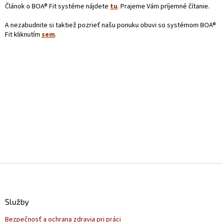
Článok o BOA® Fit systéme nájdete
tu
. Prajeme Vám príjemné čítanie.
A nezabudnite si taktiež pozrieť našu ponuku obuvi so systémom BOA®
Fit kliknutím
sem
.
Z
á
p
ä
Služby
t
Bezpečnosť a ochrana zdravia pri práci