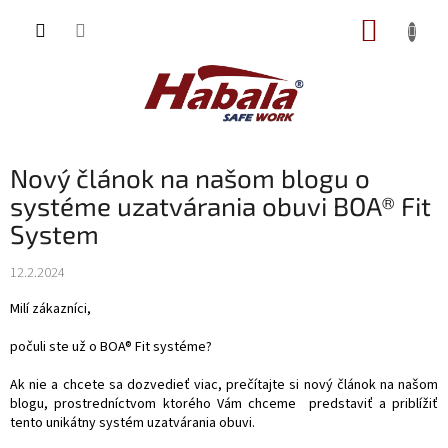
Prejsť
NÁKUP
na
obsah
KOŠÍK
Nový článok na našom blogu o
systéme uzatvárania obuvi BOA® Fit
System
12.2.2024
Milí zákazníci,
počuli ste už o BOA® Fit systéme?
Ak nie a chcete sa dozvedieť viac, prečítajte si nový článok na našom
blogu, prostredníctvom ktorého Vám chceme predstaviť a priblížiť
tento unikátny systém uzatvárania obuvi.