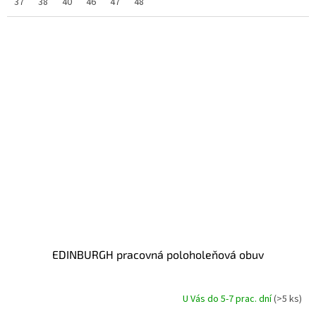
37
38
40
46
47
48
EDINBURGH pracovná poloholeňová obuv
U Vás do 5-7 prac. dní
(>5 ks)