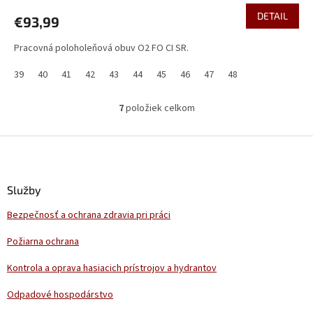
DETAIL
€93,99
Pracovná poloholeňová obuv O2 FO CI SR.
39
40
41
42
43
44
45
46
47
48
7
položiek celkom
O
v
l
Z
á
á
d
p
a
ä
Služby
c
t
i
Bezpečnosť a ochrana zdravia pri práci
i
e
p
e
Požiarna ochrana
r
v
Kontrola a oprava hasiacich prístrojov a hydrantov
k
y
Odpadové hospodárstvo
v