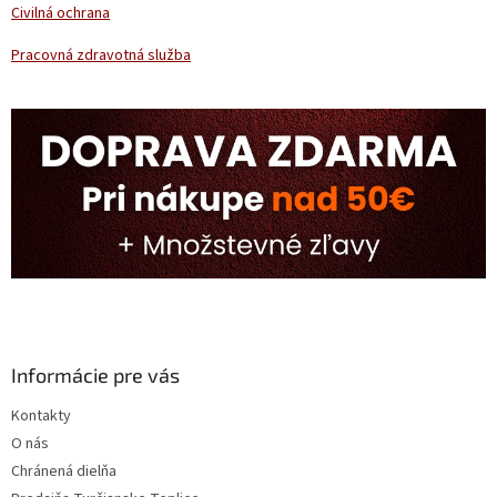
ý
Civilná ochrana
p
i
Pracovná zdravotná služba
s
u
Informácie pre vás
Kontakty
O nás
Chránená dielňa