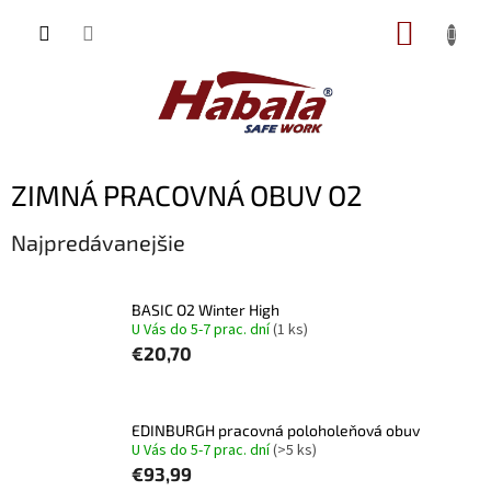
Prejsť
NÁKUP
na
obsah
KOŠÍK
ZIMNÁ PRACOVNÁ OBUV O2
Najpredávanejšie
BASIC O2 Winter High
U Vás do 5-7 prac. dní
(1 ks)
€20,70
EDINBURGH pracovná poloholeňová obuv
U Vás do 5-7 prac. dní
(>5 ks)
€93,99