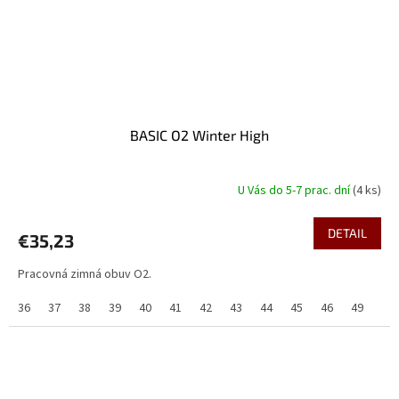
BASIC O2 Winter High
U Vás do 5-7 prac. dní
(4 ks)
DETAIL
€35,23
Pracovná zimná obuv O2.
36
37
38
39
40
41
42
43
44
45
46
49