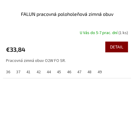
FALUN pracovná poloholeňová zimná obuv
U Vás do 5-7 prac. dní
(1 ks)
DETAIL
€33,84
Pracovná zimná obuv O2W FO SR.
36
37
41
42
44
45
46
47
48
49