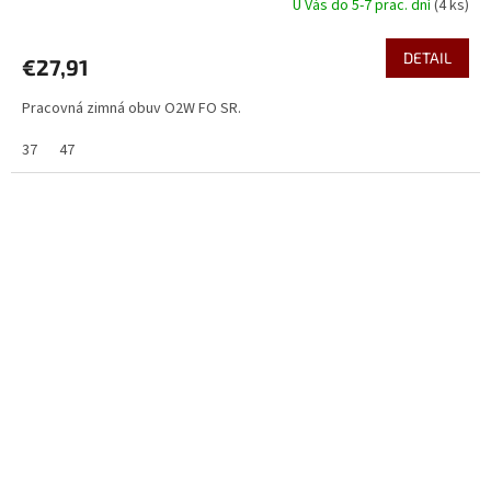
U Vás do 5-7 prac. dní
(4 ks)
DETAIL
€27,91
Pracovná zimná obuv O2W FO SR.
37
47