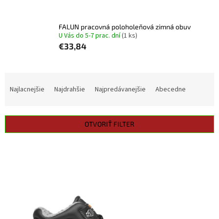
FALUN pracovná poloholeňová zimná obuv
U Vás do 5-7 prac. dní
(1 ks)
€33,84
R
a
Najlacnejšie
Najdrahšie
Najpredávanejšie
Abecedne
d
e
n
OTVORIŤ FILTER
i
e
V
p
ý
r
p
o
i
d
s
u
p
k
r
t