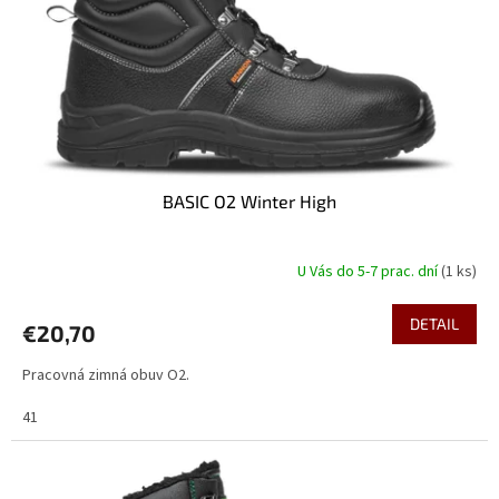
o
o
d
v
u
k
t
o
v
BASIC O2 Winter High
U Vás do 5-7 prac. dní
(1 ks)
DETAIL
€20,70
Pracovná zimná obuv O2.
41