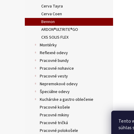
Cerva Tayra
Cerva Coen
Bennon
ARDON®ULTRITE®GO
CXS SOLIS FLEX
Montérky
Reflexné odevy
Pracovné bundy
Pracovné nohavice
Pracovné vesty
Nepremokové odevy
Špeciálne odevy
Kuchárske a gastro oblečenie
Pracovné košele
Pracovné mikiny
Tento w
Pracovné tričká
súhlas 
Pracovné polokošele