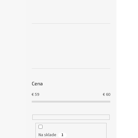
Cena
€
59
€
60
Na sklade
1