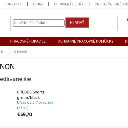
KONTAKTY
O NÁS
CHRÁNENÁ DIELŇA
PREDAJŇA TURČIANS
HĽADAŤ
PRACOVNÉ RUKAVICE
OCHRANNÉ PRACOVNÉ POMÔCKY
P
ie
Bennon
NNON
edávanejšie
EREBOS Shorts
green/black
U Vás do 5-7 prac. dní
(>5 ks)
€59,70