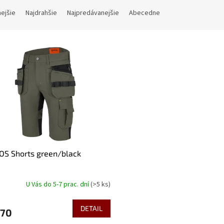
nejšie
Najdrahšie
Najpredávanejšie
Abecedne
OS Shorts green/black
U Vás do 5-7 prac. dní
(>5 ks)
DETAIL
,70