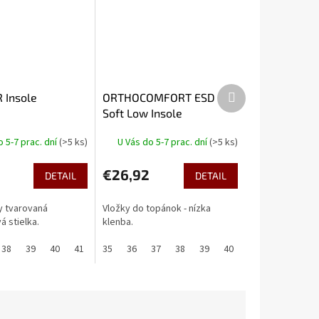
Ďalší
 Insole
ORTHOCOMFORT ESD
produkt
Soft Low Insole
o 5-7 prac. dní
(>5 ks)
U Vás do 5-7 prac. dní
(>5 ks)
€26,92
DETAIL
DETAIL
 tvarovaná
Vložky do topánok - nízka
á stielka.
klenba.
38
39
40
41
42
35
43
36
44
37
45
38
46
39
47
40
41
42
43