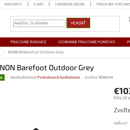
KONTAKTY
O NÁS
CHRÁNENÁ DIELŇA
PREDAJŇA TURČIANS
HĽADAŤ
PRACOVNÉ RUKAVICE
OCHRANNÉ PRACOVNÉ POMÔCKY
P
BENNON Barefoot Outdoor Grey
NON Barefoot Outdoor Grey
Priemerné
Neohodnotené
Podrobnosti hodnotenia
Značka:
BENNON
ka
hodnotenie
produktu
€10
je
€84,30 
0,0
z
Jednotk
Zvoľte
5
cena:
hviezdičiek.
Veľkosť