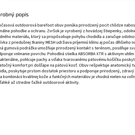
robný popis
očasová outdoorová barefoot obuv ponúka prirodzený pocit chôdze nabos
málne pohodlie a ochranu. Zvršok je vyrobený z hovädzej štiepenky, odol
odného materiálu, ktorý sa prispôsobuje pohybu chodidla a zaručuje odolno
ívka z priedušnej tkaniny MESH udržiava príjemnú klímu aj počas dlhšieho n
ná gumová podrážka umožňuje prirodzený kontakt s terénom, posilňuje sva
dporuje vnímanie povrchu. Pohodlná stielka ABSORBA XTR s aktívnym uhlím
bakteriálne, pohlcuje pachy a vďaka tvarovanému pätovému košíčku poskyt
atočný komfort pri došľape na pätovú kosť. Obuv rešpektuje anatomický t
idla, poskytuje prstom dostatok priestoru a podporuje prirodzený, zdravý
 kombinácii kvalitnej kože a funkčných materiálov je vhodná nielen na voľn
 ľahké až stredne ťažké outdoorové aktivity.