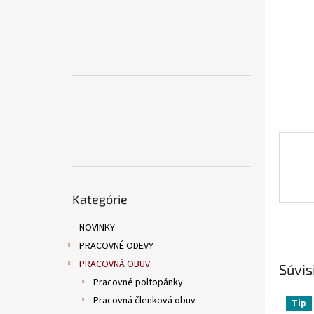
Preskočiť
Kategórie
kategórie
NOVINKY
PRACOVNÉ ODEVY
PRACOVNÁ OBUV
Súvis
Pracovné poltopánky
Pracovná členková obuv
Tip