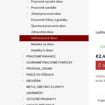
Pracovná vysoká obuv
Pracovné sandále
Zimná pracovná obuv
Pracovné čižmy a gumáky
Športová pracovná obuv
Zdravotná obuv
Lešti
Voľnočasová obuv
Návleky na obuv
U V
Doplnky k obuvi
€2,
PRACOVNÉ RUKAVICE
OCHRANNÉ PRACOVNÉ POMÔCKY
D
PROFESIA, ZÁĽUBY
PRÁCE VO VÝŠKACH
Ošetru
DROGÉRIA
kože.
METLY, ZMETÁKY A LOPATY
LEKÁRNIČKY
OSTATNÉ PRODUKTY
Popi