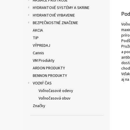
HASIACE PRÍSTROJE
HYDRANTOVÉ SYSTÉMY A SKRINE
Pod
HYDRANTOVÉ VYBAVENIE
BEZPEČNOSTNÉ ZNAČENIE
Voľn
maxi
AKCIA
prír
TIP
Podš
VÝPREDAJ
Pruž
a po
Cannis
anti
VM Produkty
dost
ARDON PRODUKTY
chod
Vďaka
BENNON PRODUKTY
aj na
VOĽNÝ ČAS
Voľnočasové odevy
Voľnočasová obuv
Značky