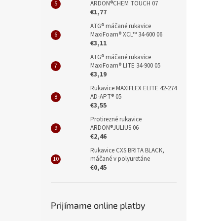
ARDON®CHEM TOUCH 07
€1,77
ATG® máčané rukavice
MaxiFoam® XCL™ 34-600 06
€3,11
ATG® máčané rukavice
MaxiFoam® LITE 34-900 05
€3,19
Rukavice MAXIFLEX ELITE 42-274
AD-APT® 05
€3,55
Protirezné rukavice
ARDON®JULIUS 06
€2,46
Rukavice CXS BRITA BLACK,
máčané v polyuretáne
€0,45
Prijímame online platby