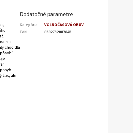
Dodatočné parametre
o,
Kategória
:
VOĽNOČASOVÁ OBUV
ného
EAN
:
8592732087845
sť.
osenia.
ly chodidla
 pôsobí
uje
var
 pohyb.
ý čas, ale