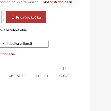
oručiť do:
Zvoľte variant
Možnosti doručenia
Pridať do košíka
ová barefoot obuv.
Tabuľka veľkostí
informácie
OPÝTAŤ SA
STRÁŽIŤ
ZDIEĽAŤ