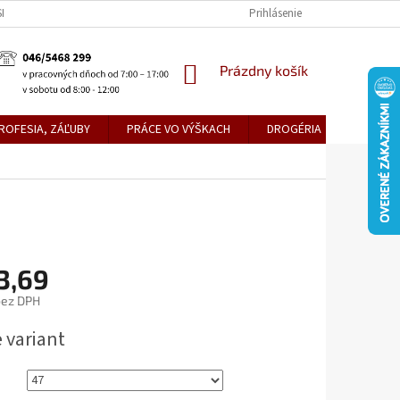
KE TEPLICE
PREDAJŇA PRIEVIDZA
DOPRAVA A PLATBY
Prihlásenie
OBCH
NÁKUPNÝ
Prázdny košík
KOŠÍK
ROFESIA, ZÁĽUBY
PRÁCE VO VÝŠKACH
DROGÉRIA
METLY,
3,69
bez DPH
ová
 variant