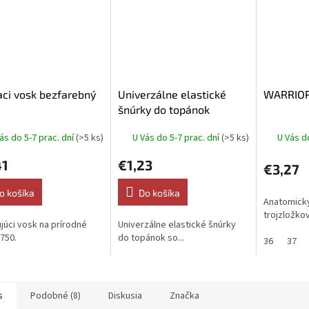
aci vosk bezfarebný
Univerzálne elastické
WARRIOR
šnúrky do topánok
ás do 5-7 prac. dní
(>5 ks)
U Vás do 5-7 prac. dní
(>5 ks)
U Vás d
41
€1,23
€3,27
o košíka
Do košíka
Anatomicky
trojzložkov
júci vosk na prírodné
Univerzálne elastické šnúrky
3750.
do topánok so...
36
37
s
Podobné (8)
Diskusia
Značka