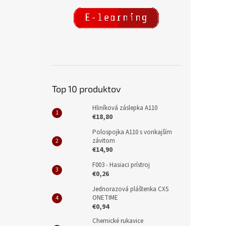
Top 10 produktov
Hliníková záslepka A110
€18,80
Polospojka A110 s vonkajším
závitom
€14,90
F003 - Hasiaci prístroj
€0,26
Jednorazová pláštenka CXS
ONETIME
€0,94
Chemické rukavice