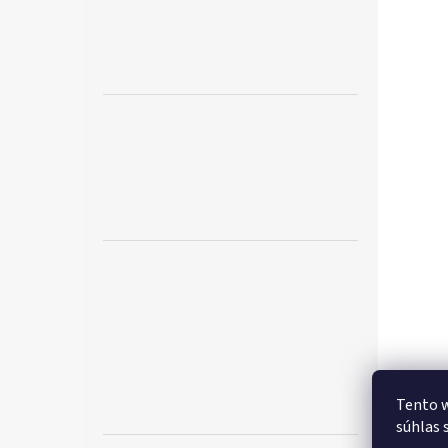
Tento w
súhlas 