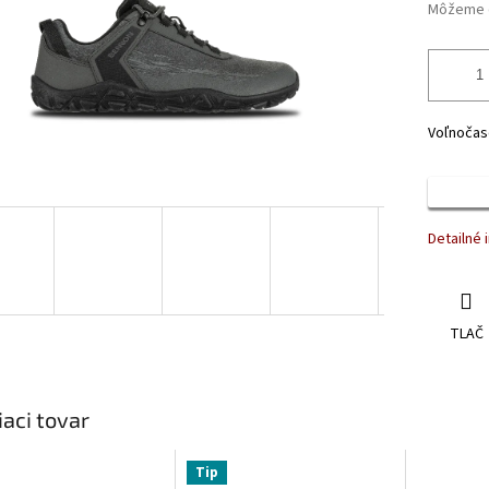
Môžeme d
Voľnočas
Detailné 
TLAČ
iaci tovar
Tip