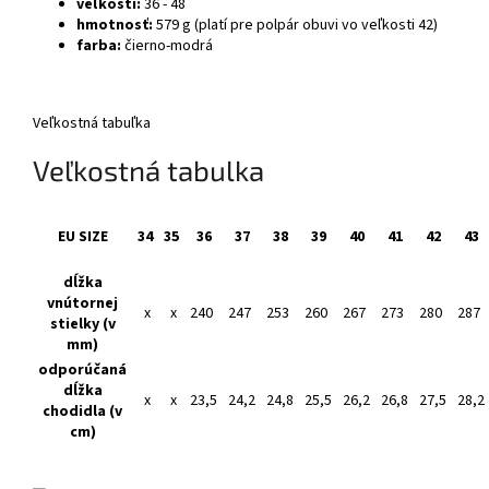
veľkosti:
36 - 48
hmotnosť:
579 g (platí pre polpár obuvi vo veľkosti 42)
farba:
čierno-modrá
Veľkostná tabuľka
Veľkostná tabulka
EU SIZE
34
35
36
37
38
39
40
41
42
43
dĺžka
vnútornej
x
x
240
247
253
260
267
273
280
287
stielky (v
mm)
odporúčaná
dĺžka
x
x
23,5
24,2
24,8
25,5
26,2
26,8
27,5
28,2
chodidla (v
cm)