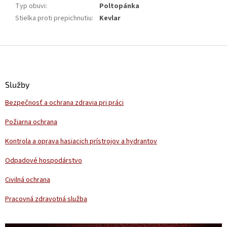
Typ obuvi
:
Poltopánka
Stielka proti prepichnutiu
:
Kevlar
Z
á
p
ä
Služby
t
Bezpečnosť a ochrana zdravia pri práci
i
e
Požiarna ochrana
Kontrola a oprava hasiacich prístrojov a hydrantov
Odpadové hospodárstvo
Civilná ochrana
Pracovná zdravotná služba