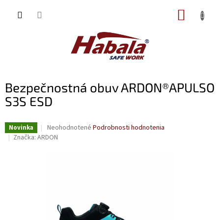
Prejsť
NÁKUP
na
obsah
KOŠÍK
Bezpečnostná obuv ARDON®APULSO
S3S ESD
Priemerné
Neohodnotené
Podrobnosti hodnotenia
Novinka
hodnotenie
Značka:
ARDON
produktu
je
0,0
z
5
hviezdičiek.