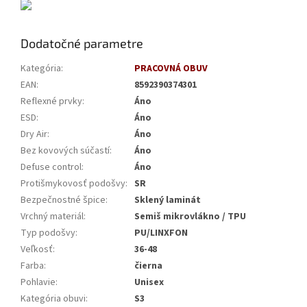
Dodatočné parametre
Kategória
:
PRACOVNÁ OBUV
EAN
:
8592390374301
Reflexné prvky
:
Áno
ESD
:
Áno
Dry Air
:
Áno
Bez kovových súčastí
:
Áno
Defuse control
:
Áno
Protišmykovosť podošvy
:
SR
Bezpečnostné špice
:
Sklený laminát
Vrchný materiál
:
Semiš mikrovlákno / TPU
Typ podošvy
:
PU/LINXFON
Veľkosť
:
36-48
Farba
:
čierna
Pohlavie
:
Unisex
Kategória obuvi
:
S3