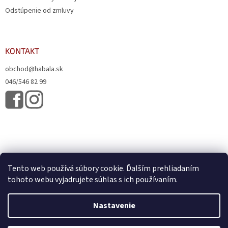
Odstúpenie od zmluvy
KONTAKT
obchod@habala.sk
046/546 82 99
Tento web používá súbory cookie. Ďalším prehliadaním
tohoto webu vyjadrujete súhlas s ich používaním.
Vytvoril Shoptet
& Verteco.sk
Nastavenie