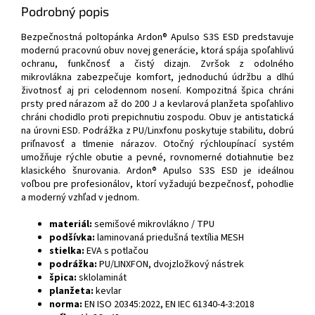
Podrobný popis
Bezpečnostná poltopánka Ardon® Apulso S3S ESD predstavuje
modernú pracovnú obuv novej generácie, ktorá spája spoľahlivú
ochranu, funkčnosť a čistý dizajn. Zvršok z odolného
mikrovlákna zabezpečuje komfort, jednoduchú údržbu a dlhú
životnosť aj pri celodennom nosení. Kompozitná špica chráni
prsty pred nárazom až do 200 J a kevlarová planžeta spoľahlivo
chráni chodidlo proti prepichnutiu zospodu. Obuv je antistatická
na úrovni ESD. Podrážka z PU/Linxfonu poskytuje stabilitu, dobrú
priľnavosť a tlmenie nárazov. Otočný rýchloupínací systém
umožňuje rýchle obutie a pevné, rovnomerné dotiahnutie bez
klasického šnurovania. Ardon® Apulso S3S ESD je ideálnou
voľbou pre profesionálov, ktorí vyžadujú bezpečnosť, pohodlie
a moderný vzhľad v jednom.
materiál:
semišové mikrovlákno / TPU
podšívka:
laminovaná priedušná textília MESH
stielka:
EVA s potlačou
podrážka:
PU/LINXFON, dvojzložkový nástrek
špica:
sklolaminát
planžeta:
kevlar
norma:
EN ISO 20345:2022, EN IEC 61340-4-3:2018