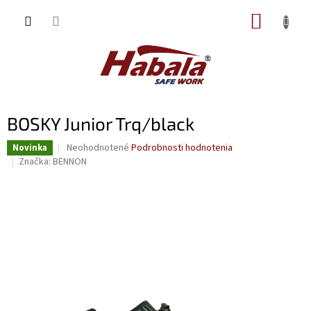
Prejsť
NÁKUP
na
obsah
KOŠÍK
BOSKY Junior Trq/black
Priemerné
Neohodnotené
Podrobnosti hodnotenia
Novinka
hodnotenie
Značka:
BENNON
produktu
je
0,0
z
5
hviezdičiek.