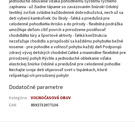
jednoduché obúvanie vďaka pohodlnému systému rýchleho
zapínania - už žiadne tápanie so zaväzovaním šnúrok! Odolný
textilný zvršok zvládne každodenné dobrodružstvá, nech už sa
deti vyberú kamkoľvek: Do školy - ľahká a priedušná pre
celodenné pohodlieNa ihrisko a do prírody - flexibilná podrážka
umožňuje deťom cítiť povrch a prirodzene posilňovať
chodidláNa túry a športové aktivity - ľahká konštrukcia
nezaťažuje chodidlo a prispôsobí sa každému pohybuNa bežné
nosenie - pre pohodlie a voľnosť pohybu každý deň Podporujú
zdravý vývoj detských chodidiel Ľahké a maximálne flexibilné pre
prirodzený pohyb Rýchle a jednoduché obliekanie vďaka
elastickej šnúrke Odolné a priedušné pre celodenné pohodlie
Nechajte svoje deti objavovať svet v topánkach, ktoré
rešpektujú ich prirodzený pohyb!
Dodatočné parametre
Kategória
:
VOĽNOČASOVÁ OBUV
EAN
:
8592732077136
Z
á