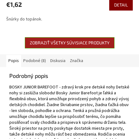
€1,62
DETAIL
Šnúrky do topánok.
ZOBRAZIŤ VŠETKY SÚVISIACE PRODUKTY
Popis
Podobné (8)
Diskusia
Značka
Podrobný popis
BOSKY JUNIOR BAREFOOT - zdravý krok pre detské nohy Detské
nohy si zaslúžia slobodu! Bosky Junior Barefoot je ľahká a
flexibilná obuv, ktorá umožňuje prirodzený pohyb a zdravý vývoj
detských chodidiel. Žiadne škriabanie prstov, žiadna ťažká obuv
- len sloboda, pohodlie a ochrana. Tenká a pružná podrážka
umožňuje chodidlu lepšie sa prispôsobiť terénu, čo pomáha
posilňovať svaly chodidla a prispieva k správnemu držaniu tela.
Široký priestor na prsty poskytuje dostatok miesta pre prsty,
takže detské nohy môžu rásť bez obmedzenia. Rodičia ocenia