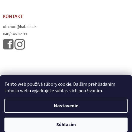
KONTAKT
obchod@habala.sk
046/546 82 99
Tento web používá súbory cookie. Ďalším prehliadaním
tohoto webu vyjadrujete súhlas s ich používaním.
Vytvoril Shoptet
& Verteco.sk
Nastavenie
Copyright 2026
HABALA, s.r.o.
. Všetky práva vyhradené.
Upraviť
Súhlasím
nastavenie cookies