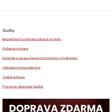
Z
á
p
ä
Služby
t
Bezpečnosť a ochrana zdravia pri práci
i
e
Požiarna ochrana
Kontrola a oprava hasiacich prístrojov a hydrantov
Odpadové hospodárstvo
Civilná ochrana
Pracovná zdravotná služba