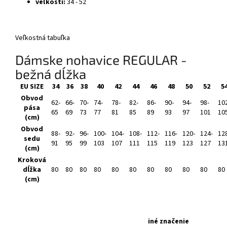
veľkosti:
34 - 52
Veľkostná tabuľka
Dámske nohavice REGULAR -
bežná dĺžka
EU SIZE
34
36
38
40
42
44
46
48
50
52
5
Obvod
62-
66-
70-
74-
78-
82-
86-
90-
94-
98-
10
pása
65
69
73
77
81
85
89
93
97
101
10
(cm)
Obvod
88-
92-
96-
100-
104-
108-
112-
116-
120-
124-
12
sedu
91
95
99
103
107
111
115
119
123
127
13
(cm)
Kroková
dĺžka
80
80
80
80
80
80
80
80
80
80
80
(cm)
iné značenie