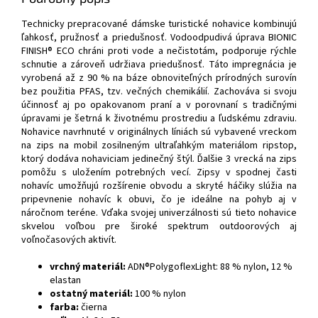
Technicky prepracované dámske turistické nohavice kombinujú
ľahkosť, pružnosť a priedušnosť. Vodoodpudivá úprava BIONIC
FINISH® ECO chráni proti vode a nečistotám, podporuje rýchle
schnutie a zároveň udržiava priedušnosť. Táto impregnácia je
vyrobená až z 90 % na báze obnoviteľných prírodných surovín
bez použitia PFAS, tzv. večných chemikálií. Zachováva si svoju
účinnosť aj po opakovanom praní a v porovnaní s tradičnými
úpravami je šetrná k životnému prostrediu a ľudskému zdraviu.
Nohavice navrhnuté v originálnych líniách sú vybavené vreckom
na zips na mobil zosilneným ultraľahkým materiálom ripstop,
ktorý dodáva nohaviciam jedinečný štýl. Ďalšie 3 vrecká na zips
pomôžu s uložením potrebných vecí. Zipsy v spodnej časti
nohavíc umožňujú rozšírenie obvodu a skryté háčiky slúžia na
pripevnenie nohavíc k obuvi, čo je ideálne na pohyb aj v
náročnom teréne. Vďaka svojej univerzálnosti sú tieto nohavice
skvelou voľbou pre široké spektrum outdoorových aj
voľnočasových aktivít.
vrchný materiál:
ADN®PolygoflexLight: 88 % nylon, 12 %
elastan
ostatný materiál:
100 % nylon
farba:
čierna