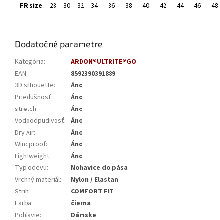
FR size
28
30
32
34
36
38
40
42
44
46
48
Dodatočné parametre
Kategória
:
ARDON®ULTRITE®GO
EAN
:
8592390391889
3D silhouette
:
Áno
Priedušnosť
:
Áno
stretch
:
Áno
Vodoodpudivosť
:
Áno
Dry Air
:
Áno
Windproof
:
Áno
Lightweight
:
Áno
Typ odevu
:
Nohavice do pása
Vrchný materiál
:
Nylon / Elastan
Strih
:
COMFORT FIT
Farba
:
čierna
Pohlavie
:
Dámske