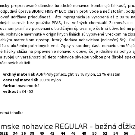
nicky prepracované dámske turistické nohavice kombinujú ľahkosť, pru
odpudivá úprava BIONIC FINISH® ECO chráni proti vode a nečistotám, podp
roveň udržiava priedušnosť. Táto impregnácia je vyrobená až z 90 % n
odných surovín bez použitia PFAS, tzv. večných chemikálií. Zachováva si
ovanom praní a v porovnaní s tradičnými úpravami je šetrná k životnému 
viu. Nohavice navrhnuté v originálnych líniách sú vybavené vreckom na zip
aľahkým materiálom ripstop, ktorý dodáva nohaviciam jedinečný štýl. Ďal
žu s uložením potrebných vecí. Zipsy v spodnej časti nohavíc umožňujú
té háčiky slúžia na pripevnenie nohavíc k obuvi, čo je ideálne na pohyb 
a svojej univerzálnosti sú tieto nohavice skvelou voľbou pre široké spe
očasových aktivít.
vrchný materiál:
ADN®PolygoflexLight: 88 % nylon, 12 % elastan
ostatný materiál:
100 % nylon
farba:
tmavomodrá
veľkosti:
34 - 52
ostná tabuľka
mske nohavice REGULAR - bežná dĺžk
SIZE
34
36
38
40
42
44
46
48
50
52
54
56