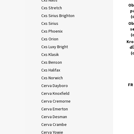
Cxs Naos
Ob
Cxs Stretch
p
Cxs Sirius Brighton
(
Cxs Sirius
Ob
s
Cxs Phoenix
(
Cxs Orion
Kro
Cxs Luxy Bright
dĺ
(
Cxs Klasik
Cxs Benson
Cxs Halifax
Cxs Norwich
FR 
Cerva Dayboro
Cerva Knoxfield
Cerva Cremorne
Cerva Emerton
Cerva Desman
Cerva Crambe
Cerva Yowie