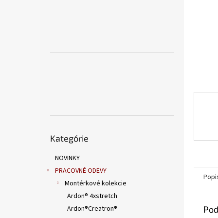
Preskočiť
Kategórie
kategórie
NOVINKY
PRACOVNÉ ODEVY
Popi
Montérkové kolekcie
Ardon® 4xstretch
Ardon®Creatron®
Pod