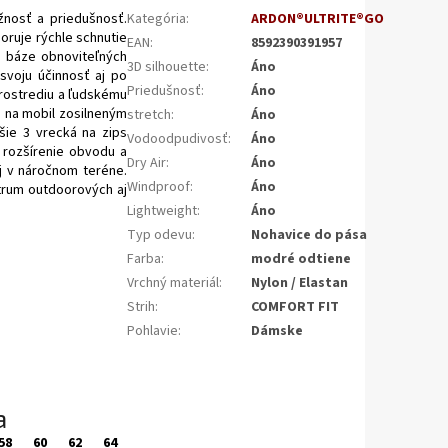
žnosť a priedušnosť.
Kategória
:
ARDON®ULTRITE®GO
oruje rýchle schnutie
EAN
:
8592390391957
a báze obnoviteľných
3D silhouette
:
Áno
 svoju účinnosť aj po
Priedušnosť
:
Áno
prostrediu a ľudskému
s na mobil zosilneným
stretch
:
Áno
šie 3 vrecká na zips
Vodoodpudivosť
:
Áno
 rozšírenie obvodu a
Dry Air
:
Áno
aj v náročnom teréne.
Windproof
:
Áno
ktrum outdoorových aj
Lightweight
:
Áno
Typ odevu
:
Nohavice do pása
Farba
:
modré odtiene
Vrchný materiál
:
Nylon / Elastan
Strih
:
COMFORT FIT
Pohlavie
:
Dámske
a
58
60
62
64