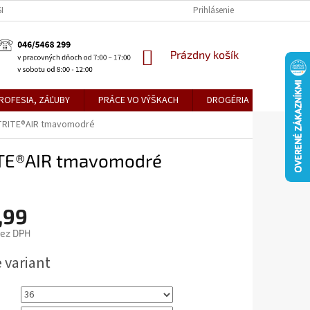
KE TEPLICE
PREDAJŇA PRIEVIDZA
DOPRAVA A PLATBY
Prihlásenie
OBCH
NÁKUPNÝ
Prázdny košík
KOŠÍK
ROFESIA, ZÁĽUBY
PRÁCE VO VÝŠKACH
DROGÉRIA
METLY,
LTRITE®AIR tmavomodré
ITE®AIR tmavomodré
,99
bez DPH
ová
 variant