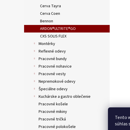
Cerva Tayra
Cerva Coen
Bennon
ARDON®ULTRITE®GO
CXS SOLIS FLEX
Montérky
Reflexné odevy
Pracovné bundy
Pracovné nohavice
Pracovné vesty
Nepremokové odevy
Špeciálne odevy
Kuchárske a gastro oblečenie
Pracovné košele
Pracovné mikiny
Tento w
Pracovné tričká
súhlas 
Pracovné polokošele