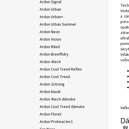
Ardon Signal
Tech
Ardon Urban
Vodo
a zá
Ardon Urban+
prír
Ardon Urban Summer
opak
Ardon Neon
zdra
ultr
Ardon Vision
pomô
Ardon R8ed
skry
Ardon Breeffidry
Vďak
voľn
Ardon 4tech
Ardon Cool Trend Reflex
Ardon Cool Trend
Ardon 2strong
Ardon klasik
Ardon 4tech dámske
Ardon Cool Trend dámske
Veľk
Ardon Floret
Dá
Ardon Proheactect
EU 