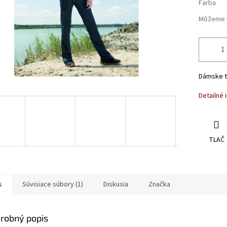
Farba
Môžeme d
Dámske tu
Detailné 
TLAČ
s
Súvisiace súbory (1)
Diskusia
Značka
robný popis