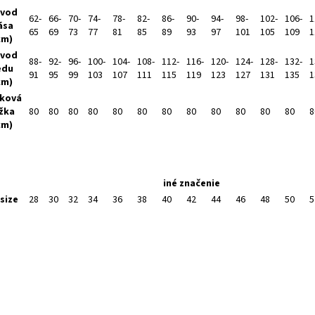
vod
62-
66-
70-
74-
78-
82-
86-
90-
94-
98-
102-
106-
1
ása
65
69
73
77
81
85
89
93
97
101
105
109
1
cm)
vod
88-
92-
96-
100-
104-
108-
112-
116-
120-
124-
128-
132-
1
edu
91
95
99
103
107
111
115
119
123
127
131
135
1
cm)
ková
žka
80
80
80
80
80
80
80
80
80
80
80
80
8
cm)
iné značenie
size
28
30
32
34
36
38
40
42
44
46
48
50
5