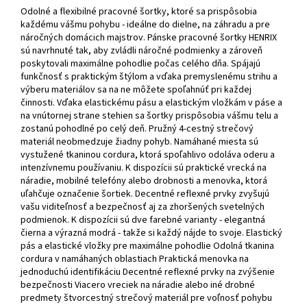
Odolné a flexibilné pracovné šortky, ktoré sa prispôsobia
každému vášmu pohybu - ideálne do dielne, na záhradu a pre
náročných domácich majstrov. Pánske pracovné šortky HENRIX
sú navrhnuté tak, aby zvládli náročné podmienky a zároveň
poskytovali maximálne pohodlie počas celého dňa. Spájajú
funkčnosť s praktickým štýlom a vďaka premyslenému strihu a
výberu materiálov sa na ne môžete spoľahnúť pri každej
činnosti. Vďaka elastickému pásu a elastickým vložkám v páse a
na vnútornej strane stehien sa šortky prispôsobia vášmu telu a
zostanú pohodlné po celý deň. Pružný 4-cestný strečový
materiál neobmedzuje žiadny pohyb. Namáhané miesta sú
vystužené tkaninou cordura, ktorá spoľahlivo odoláva oderu a
intenzívnemu používaniu. K dispozícii sú praktické vrecká na
náradie, mobilné telefóny alebo drobnosti a menovka, ktorá
uľahčuje označenie šortiek. Decentné reflexné prvky zvyšujú
vašu viditeľnosť a bezpečnosť aj za zhoršených svetelných
podmienok. K dispozícii sú dve farebné varianty - elegantná
čierna a výrazná modrá - takže si každý nájde to svoje. Elastický
pás a elastické vložky pre maximálne pohodlie Odolná tkanina
cordura v namáhaných oblastiach Praktická menovka na
jednoduchú identifikáciu Decentné reflexné prvky na zvýšenie
bezpečnosti Viacero vreciek na náradie alebo iné drobné
predmety štvorcestný strečový materiál pre voľnosť pohybu