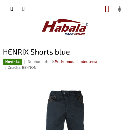
Prejsť
NÁKUP
na
obsah
KOŠÍK
HENRIX Shorts blue
Priemerné
Neohodnotené
Podrobnosti hodnotenia
Novinka
hodnotenie
Značka:
BENNON
produktu
je
0,0
z
5
hviezdičiek.