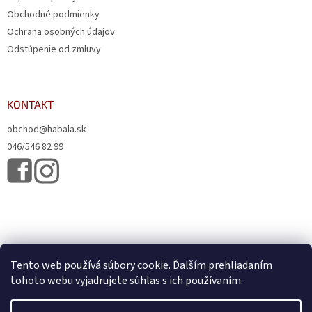
Obchodné podmienky
Ochrana osobných údajov
Odstúpenie od zmluvy
KONTAKT
obchod@habala.sk
046/546 82 99
Tento web používá súbory cookie. Ďalším prehliadaním
tohoto webu vyjadrujete súhlas s ich používaním.
Vytvoril Shoptet
& Verteco.sk