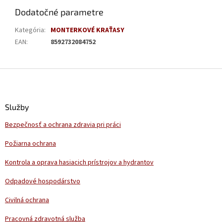
Dodatočné parametre
Kategória
:
MONTERKOVÉ KRAŤASY
EAN
:
8592732084752
Z
á
p
ä
Služby
t
Bezpečnosť a ochrana zdravia pri práci
i
e
Požiarna ochrana
Kontrola a oprava hasiacich prístrojov a hydrantov
Odpadové hospodárstvo
Civilná ochrana
Pracovná zdravotná služba