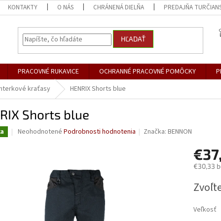
KONTAKTY
O NÁS
CHRÁNENÁ DIELŇA
PREDAJŇA TURČIANS
HĽADAŤ
PRACOVNÉ RUKAVICE
OCHRANNÉ PRACOVNÉ POMÔCKY
P
nterkové kraťasy
HENRIX Shorts blue
RIX Shorts blue
Priemerné
Neohodnotené
Podrobnosti hodnotenia
Značka:
BENNON
ka
hodnotenie
produktu
€37
je
€30,33 
0,0
z
Jednotk
Zvoľte
5
cena:
hviezdičiek.
Veľkosť