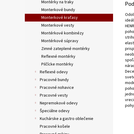
Montérky na traky
Pod
Monterkové bundy
Odol
Monterkové kraťasy
ideá
Monterkové vesty
HENR
poho
Montérkové kombinézy
stri
Montérkové súpravy
elas
Zimné zateplené montérky
pris
neob
Reflexné montérky
spoľ
Pilčícke montérky
nára
Dece
Reflexné odevy
svet
Pracovné bundy
modrá
Pracovné nohavice
poho
jedn
Pracovné vesty
vrec
Nepremokové odevy
pohy
Špeciálne odevy
Kuchárske a gastro oblečenie
Pracovné košele