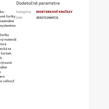
Dodatočné parametre
bu -
Kategória
:
MONTERKOVÉ KRAŤASY
ovné šortky
EAN
:
8592732084721
 maximálne
remyslenému
 šortky
vý materiál
ktorá
recká na
šortiek.
ch
 výrazná
málne
a
cero
re voľnosť