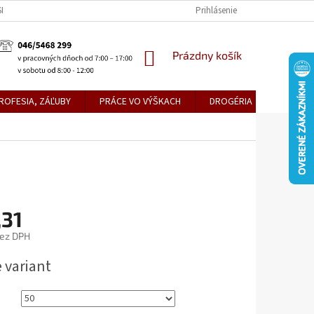
KE TEPLICE
PREDAJŇA PRIEVIDZA
DOPRAVA A PLATBY
Prihlásenie
OBCH
NÁKUPNÝ
Prázdny košík
KOŠÍK
ROFESIA, ZÁĽUBY
PRÁCE VO VÝŠKACH
DROGÉRIA
METLY,
,31
bez DPH
ová
 variant