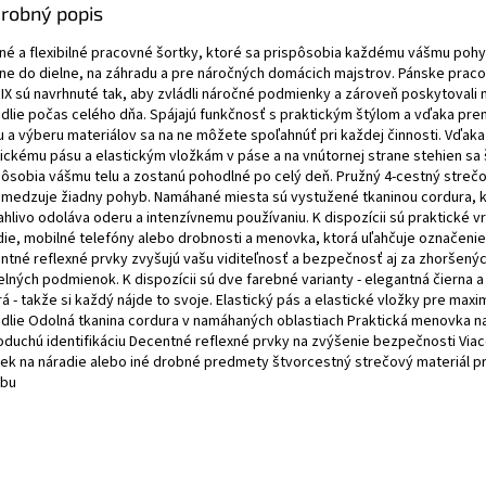
robný popis
né a flexibilné pracovné šortky, ktoré sa prispôsobia každému vášmu pohy
lne do dielne, na záhradu a pre náročných domácich majstrov. Pánske prac
IX sú navrhnuté tak, aby zvládli náročné podmienky a zároveň poskytovali
dlie počas celého dňa. Spájajú funkčnosť s praktickým štýlom a vďaka p
hu a výberu materiálov sa na ne môžete spoľahnúť pri každej činnosti. Vďaka
tickému pásu a elastickým vložkám v páse a na vnútornej strane stehien sa
pôsobia vášmu telu a zostanú pohodlné po celý deň. Pružný 4-cestný strečo
medzuje žiadny pohyb. Namáhané miesta sú vystužené tkaninou cordura, 
ahlivo odoláva oderu a intenzívnemu používaniu. K dispozícii sú praktické v
die, mobilné telefóny alebo drobnosti a menovka, ktorá uľahčuje označenie 
ntné reflexné prvky zvyšujú vašu viditeľnosť a bezpečnosť aj za zhoršený
elných podmienok. K dispozícii sú dve farebné varianty - elegantná čierna a
 - takže si každý nájde to svoje. Elastický pás a elastické vložky pre maxi
dlie Odolná tkanina cordura v namáhaných oblastiach Praktická menovka n
oduchú identifikáciu Decentné reflexné prvky na zvýšenie bezpečnosti Via
iek na náradie alebo iné drobné predmety štvorcestný strečový materiál p
bu