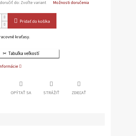
oručiť do:
Zvoľte variant
Možnosti doručenia
Pridať do košíka
racovné kraťasy.
Tabuľka veľkostí
informácie
OPÝTAŤ SA
STRÁŽIŤ
ZDIEĽAŤ