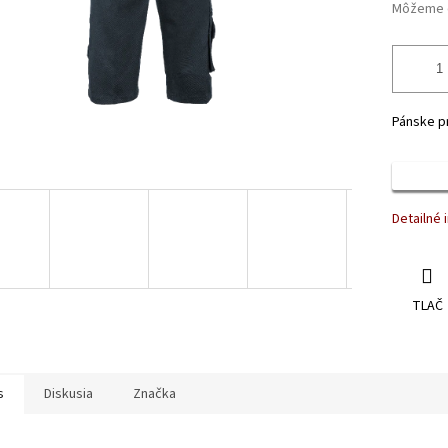
Môžeme d
Pánske p
Detailné 
TLAČ
s
Diskusia
Značka