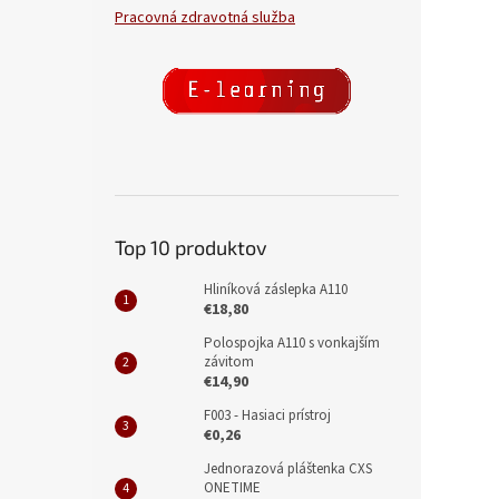
Pracovná zdravotná služba
Top 10 produktov
Hliníková záslepka A110
€18,80
Polospojka A110 s vonkajším
závitom
€14,90
F003 - Hasiaci prístroj
€0,26
Jednorazová pláštenka CXS
ONETIME