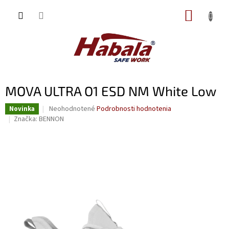
Prejsť
NÁKUP
na
obsah
KOŠÍK
MOVA ULTRA O1 ESD NM White Low
Priemerné
Neohodnotené
Podrobnosti hodnotenia
Novinka
hodnotenie
Značka:
BENNON
produktu
je
0,0
z
5
hviezdičiek.