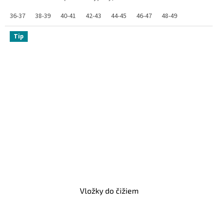
36-37
38-39
40-41
42-43
44-45
46-47
48-49
Tip
Vložky do čižiem