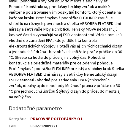
ľahkú, pohodlnú a štýlovú obuv do mesta alebo na výlet.
Pohodlná konštrukcia, priedušný textilný zvršok a mäkké
vnútorné polstrovanie vám poskytnú komfort, ktorý oceníte na
každom kroku. Protišmyková podrážka FLEXLINER zaručuje
stabilitu na rôznych povrchoch a stielka ABSORBA FLATBED tlmí
nárazy a šetrí vaše kĺby a chrbticu. Tenisky MOVA neobsahujú
kovové časti a vyznačujú sa aj ESD vlastnosťami. Vďaka tomu sú
vhodné do zariadení EPA, kde je dôležitá kontrola
elektrostatických výbojov. Poteší vás aj ich rýchloschnúci dizajn
a jednoduchá údržba - bez obáv ich môžete prať v práčke do 30
°C. Skvele sa hodia do práce aj na voľný čas. Pohodlná
konštrukcia a priedušné materiály pre celodenné pohodlie
Protišmyková podrážka FLEXLINER pre istý a stabilný krok Stielka
ABSORBA FLATBED tlmí nárazy a šetrí kĺby Nemetalický dizajn
ESD vlastnosti - vhodné pre zariadenia EPA Rýchloschnúci
zvršok, ideálny aj do nepohody Možnosť prania v práčke do 30
°C pre jednoduchú údržbu Štýlový dizajn do práce, do mesta aj
na voľný čas
Dodatočné parametre
Kategória
:
PRACOVNÉ POLTOPÁNKY O1
EAN
:
8592732089221