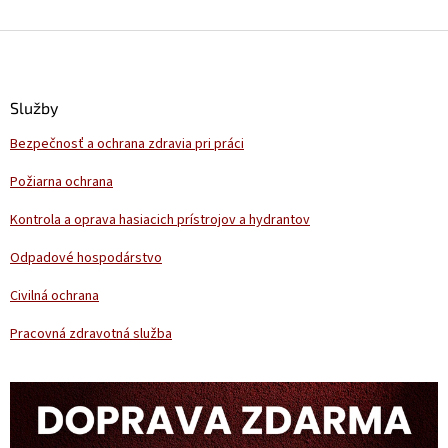
Z
á
p
ä
Služby
t
Bezpečnosť a ochrana zdravia pri práci
i
e
Požiarna ochrana
Kontrola a oprava hasiacich prístrojov a hydrantov
Odpadové hospodárstvo
Civilná ochrana
Pracovná zdravotná služba