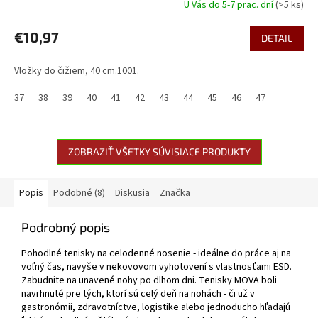
U Vás do 5-7 prac. dní
(>5 ks)
€10,97
DETAIL
Vložky do čižiem, 40 cm.1001.
37
38
39
40
41
42
43
44
45
46
47
ZOBRAZIŤ VŠETKY SÚVISIACE PRODUKTY
Popis
Podobné (8)
Diskusia
Značka
Podrobný popis
Pohodlné tenisky na celodenné nosenie - ideálne do práce aj na
voľný čas, navyše v nekovovom vyhotovení s vlastnosťami ESD.
Zabudnite na unavené nohy po dlhom dni. Tenisky MOVA boli
navrhnuté pre tých, ktorí sú celý deň na nohách - či už v
gastronómii, zdravotníctve, logistike alebo jednoducho hľadajú