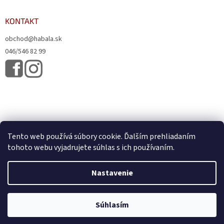
KONTAKT
obchod@habala.sk
046/546 82 99
Tento web používá súbory cookie. Ďalším prehliadaním
tohoto webu vyjadrujete súhlas s ich používaním.
Vytvoril Shoptet
& Verteco.sk
Nastavenie
Copyright 2026
HABALA, s.r.o.
. Všetky práva vyhradené.
Upraviť
Súhlasím
nastavenie cookies