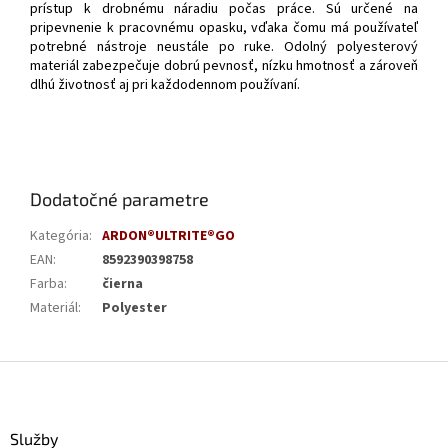
prístup k drobnému náradiu počas práce. Sú určené na
pripevnenie k pracovnému opasku, vďaka čomu má používateľ
potrebné nástroje neustále po ruke. Odolný polyesterový
materiál zabezpečuje dobrú pevnosť, nízku hmotnosť a zároveň
dlhú životnosť aj pri každodennom používaní.
Dodatočné parametre
Kategória
:
ARDON®ULTRITE®GO
EAN
:
8592390398758
Farba
:
čierna
Materiál
:
Polyester
Z
á
p
ä
Služby