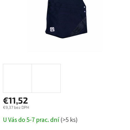
€11,52
€9,37 bez DPH
Jednotková
U Vás do 5-7 prac. dní
(>5 ks)
cena: