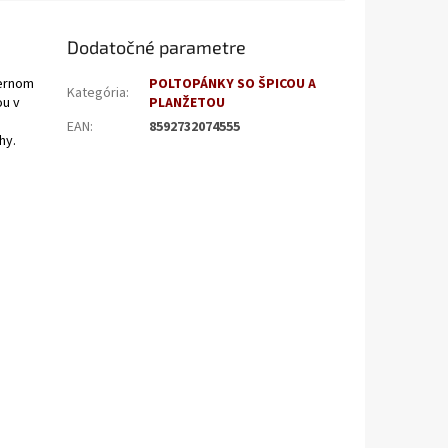
Dodatočné parametre
dernom
POLTOPÁNKY SO ŠPICOU A
Kategória
:
ou v
PLANŽETOU
EAN
:
8592732074555
hy.