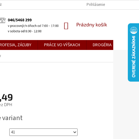
KE TEPLICE
PREDAJŇA PRIEVIDZA
DOPRAVA A PLATBY
Prihlásenie
OBCH
NÁKUPNÝ
Prázdny košík
KOŠÍK
ROFESIA, ZÁĽUBY
PRÁCE VO VÝŠKACH
DROGÉRIA
METLY,
w
,49
ez DPH
ová
 variant