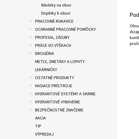
Návleky na obuv
Doplnky k obuvi
Pod
PRACOVNÉ RUKAVICE
Obuv
OCHRANNÉ PRACOVNÉ POMÔCKY
diza
PROFESIA, ZÁĽUBY
komb
prot
PRÁCE VO VÝŠKACH
DROGÉRIA
METLY, ZMETÁKY A LOPATY
LEKÁRNIČKY
OSTATNÉ PRODUKTY
HASIACE PRÍSTROJE
HYDRANTOVÉ SYSTÉMY A SKRINE
HYDRANTOVÉ VYBAVENIE
BEZPEČNOSTNÉ ZNAČENIE
AKCIA
TIP
VÝPREDAJ