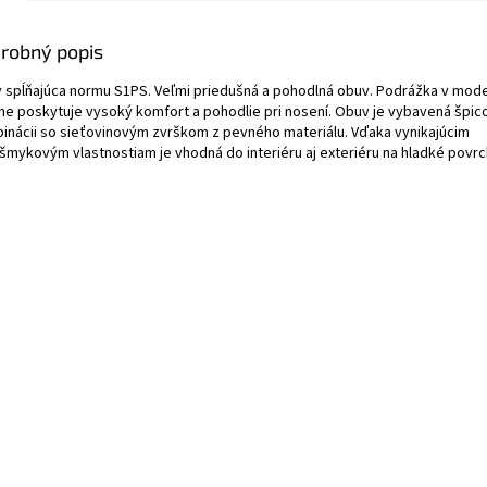
robný popis
 spĺňajúca normu S1PS. Veľmi priedušná a pohodlná obuv. Podrážka v mo
jne poskytuje vysoký komfort a pohodlie pri nosení. Obuv je vybavená špic
inácii so sieťovinovým zvrškom z pevného materiálu. Vďaka vynikajúcim
išmykovým vlastnostiam je vhodná do interiéru aj exteriéru na hladké povrc