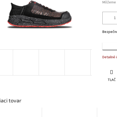
Môžeme d
Bezpečno
Detailné 
TLAČ
iaci tovar