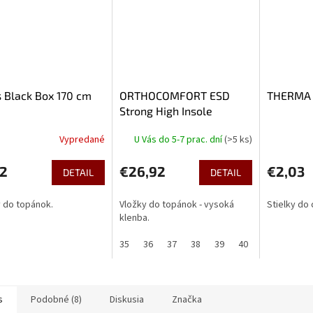
 Black Box 170 cm
ORTHOCOMFORT ESD
THERMA 
Strong High Insole
Vypredané
U Vás do 5-7 prac. dní
(>5 ks)
62
€26,92
€2,03
DETAIL
DETAIL
 do topánok.
Vložky do topánok - vysoká
Stielky do
klenba.
35
36
37
38
39
40
41
42
s
Podobné (8)
Diskusia
Značka