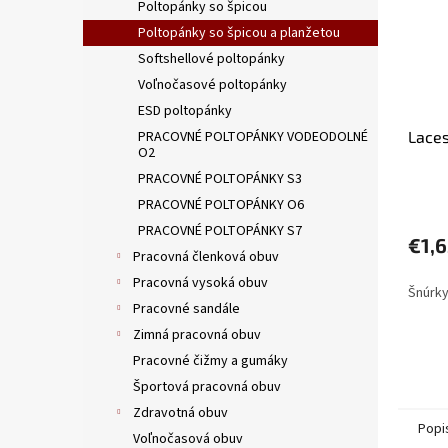
Poltopánky so špicou
Poltopánky so špicou a planžetou
Softshellové poltopánky
Voľnočasové poltopánky
ESD poltopánky
PRACOVNÉ POLTOPÁNKY VODEODOLNÉ
Laces
O2
PRACOVNÉ POLTOPÁNKY S3
PRACOVNÉ POLTOPÁNKY O6
PRACOVNÉ POLTOPÁNKY S7
€1,
Pracovná členková obuv
Pracovná vysoká obuv
Šnúrky
Pracovné sandále
Zimná pracovná obuv
Pracovné čižmy a gumáky
Športová pracovná obuv
Zdravotná obuv
Popi
Voľnočasová obuv