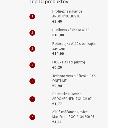
Top 10 produktov
Protirezné rukavice
ARDON®JULIUS 06
€2,46
Hliníková záslepka A110
€18,80
Polospojka A110 s vonkajším
závitom
€14,90
F003 - Hasiaci prístroj
€0,26
Jednorazová pláštenka CXS
ONETIME
€0,94
Chemické rukavice
ARDON®CHEM TOUCH 07
€1,77
ATG® máčané rukavice
MaxiFoam® XCL™ 34-600 06
€3,11