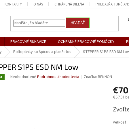
KONTAKTY
O NÁS
CHRÁNENÁ DIELŇA
PREDAJŇA TURČIANS
HĽADAŤ
PRACOVNÉ RUKAVICE
OCHRANNÉ PRACOVNÉ POMÔCKY
P
y
Poltopánky so špicou a planžetou
STEPPER S1PS ESD NM Lo
PPER S1PS ESD NM Low
Priemerné
Neohodnotené
Podrobnosti hodnotenia
Značka:
BENNON
ka
hodnotenie
produktu
€70
je
€57,31 b
0,0
z
Jednotk
Zvoľte
5
cena:
hviezdičiek.
Veľkosť