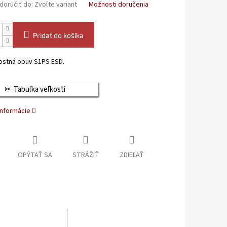
oručiť do:
Zvoľte variant
Možnosti doručenia
Pridať do košíka
stná obuv S1PS ESD.
Tabuľka veľkostí
informácie
OPÝTAŤ SA
STRÁŽIŤ
ZDIEĽAŤ