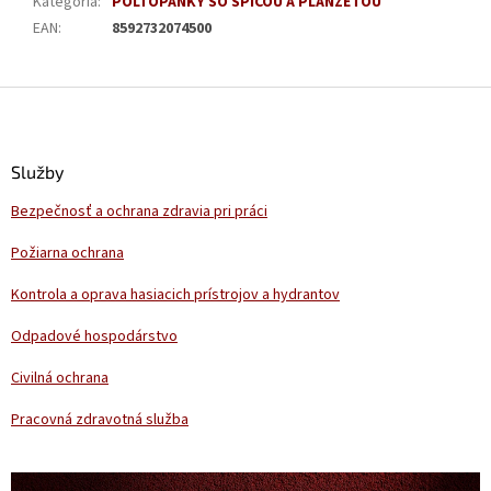
Kategória
:
POLTOPÁNKY SO ŠPICOU A PLANŽETOU
EAN
:
8592732074500
Z
á
p
ä
Služby
t
Bezpečnosť a ochrana zdravia pri práci
i
e
Požiarna ochrana
Kontrola a oprava hasiacich prístrojov a hydrantov
Odpadové hospodárstvo
Civilná ochrana
Pracovná zdravotná služba