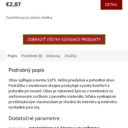
€2,87
DETAIL
Zastrihovacia zimná stielka.
ZOBRAZIŤ VŠETKY SÚVISIACE PRODUKTY
Popis
Podobné (8)
Diskusia
Značka
Podrobný popis
Obuv spĺňajúca normu S1PS. Veľmi priedušná a pohodlná obuv.
Podrážka v modernom dizajne poskytuje vysoký komfort a
pohodlie pri nosení. Obuv je vybavená špicou v kombinácii so
sieťovinovým zvrškom z pevného materiálu. Vďaka vynikajúcim
protišmykovým vlastnostiam je vhodná do interiéru aj exteriéru
na hladké povrchy.
Dodatočné parametre