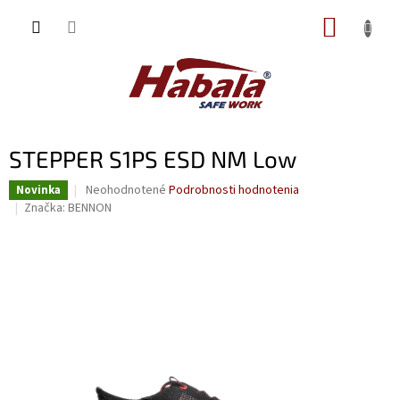
Prejsť
NÁKUP
na
obsah
KOŠÍK
STEPPER S1PS ESD NM Low
Priemerné
Neohodnotené
Podrobnosti hodnotenia
Novinka
hodnotenie
Značka:
BENNON
produktu
je
0,0
z
5
hviezdičiek.