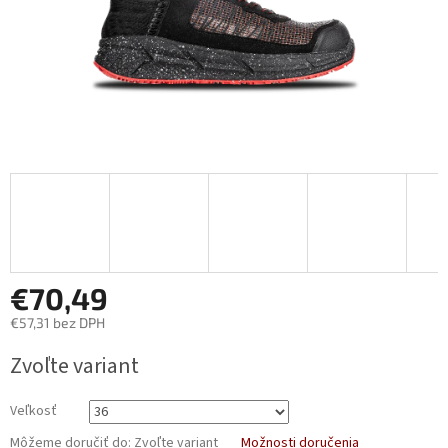
€70,49
€57,31 bez DPH
Jednotková
Zvoľte variant
cena:
Veľkosť
Môžeme doručiť do:
Zvoľte variant
Možnosti doručenia