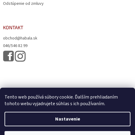
Odstúpenie od zmluvy
KONTAKT
obchod@habala.sk
046/546 82 99
Tento web používá súbory cookie. Ďalším prehliadaním
tohoto webu vyjadrujete súhlas s ich používaním.
Vytvoril Shoptet
& Verteco.sk
Nastavenie
Copyright 2026
HABALA, s.r.o.
. Všetky práva vyhradené.
Upraviť