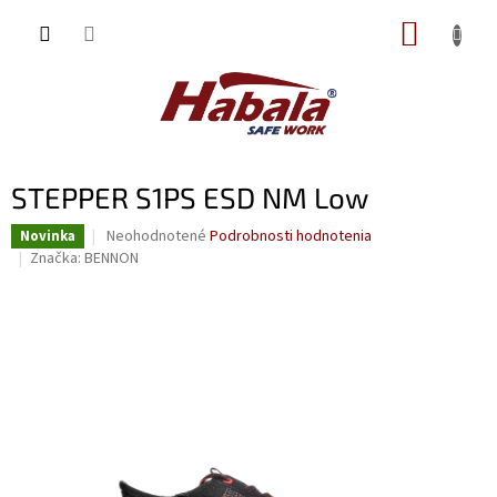
Prejsť
NÁKUP
na
obsah
KOŠÍK
STEPPER S1PS ESD NM Low
Priemerné
Neohodnotené
Podrobnosti hodnotenia
Novinka
hodnotenie
Značka:
BENNON
produktu
je
0,0
z
5
hviezdičiek.