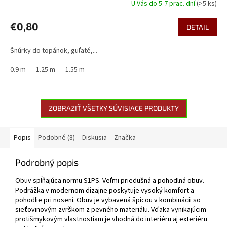
U Vás do 5-7 prac. dní
(>5 ks)
€0,80
DETAIL
Šnúrky do topánok, guľaté,...
0.9 m
1.25 m
1.55 m
ZOBRAZIŤ VŠETKY SÚVISIACE PRODUKTY
Popis
Podobné (8)
Diskusia
Značka
Podrobný popis
Obuv spĺňajúca normu S1PS. Veľmi priedušná a pohodlná obuv.
Podrážka v modernom dizajne poskytuje vysoký komfort a
pohodlie pri nosení. Obuv je vybavená špicou v kombinácii so
sieťovinovým zvrškom z pevného materiálu. Vďaka vynikajúcim
protišmykovým vlastnostiam je vhodná do interiéru aj exteriéru