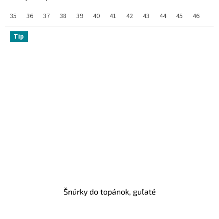
35
36
37
38
39
40
41
42
43
44
45
46
47
Tip
Šnúrky do topánok, guľaté