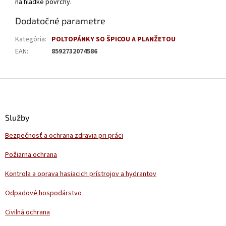
na hladké povrchy.
Dodatočné parametre
Kategória
:
POLTOPÁNKY SO ŠPICOU A PLANŽETOU
EAN
:
8592732074586
Z
á
p
ä
Služby
t
Bezpečnosť a ochrana zdravia pri práci
i
e
Požiarna ochrana
Kontrola a oprava hasiacich prístrojov a hydrantov
Odpadové hospodárstvo
Civilná ochrana