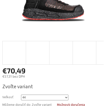
€70,49
€57,31 bez DPH
Jednotková
Zvoľte variant
cena:
Veľkosť
Môžeme doručiť do:
Zvoľte variant
Možnosti doručenia