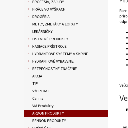
Pod
PROFESIA, ZÁĽUBY
PRÁCE VO VÝŠKACH
Bare
prir
DROGÉRIA
odpr
METLY, ZMETÁKY A LOPATY
LEKÁRNIČKY
OSTATNÉ PRODUKTY
HASIACE PRÍSTROJE
HYDRANTOVÉ SYSTÉMY A SKRINE
HYDRANTOVÉ VYBAVENIE
BEZPEČNOSTNÉ ZNAČENIE
AKCIA
TIP
Veľk
VÝPREDAJ
Ve
Cannis
VM Produkty
E
ARDON PRODUKTY
BENNON PRODUKTY
vn