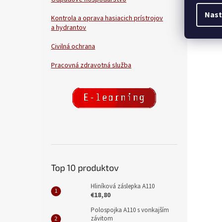
Nast
Kontrola a oprava hasiacich prístrojov
a hydrantov
Civilná ochrana
Pracovná zdravotná služba
Top 10 produktov
Hliníková záslepka A110
€18,80
Polospojka A110 s vonkajším
závitom