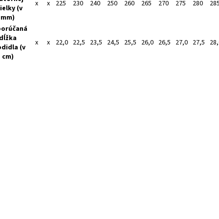
x
x
225
230
240
250
260
265
270
275
280
28
ielky (v
mm)
orúčaná
dĺžka
x
x
22,0
22,5
23,5
24,5
25,5
26,0
26,5
27,0
27,5
28,
didla (v
cm)