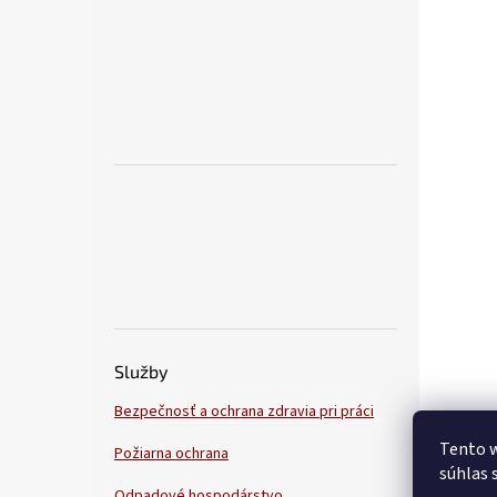
Služby
Bezpečnosť a ochrana zdravia pri práci
Tento w
Požiarna ochrana
súhlas 
Odpadové hospodárstvo