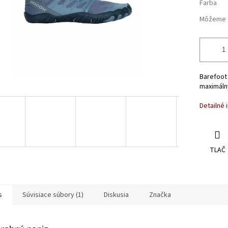
Farba
Môžeme d
Barefoot
maximáln
Detailné 
TLAČ
s
Súvisiace súbory (1)
Diskusia
Značka