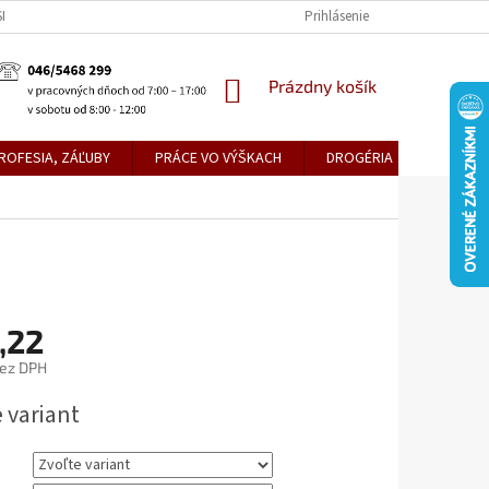
KE TEPLICE
PREDAJŇA PRIEVIDZA
DOPRAVA A PLATBY
Prihlásenie
OBCH
NÁKUPNÝ
Prázdny košík
KOŠÍK
ROFESIA, ZÁĽUBY
PRÁCE VO VÝŠKACH
DROGÉRIA
METLY,
,22
bez DPH
ová
 variant