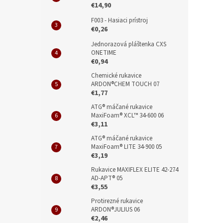
€14,90
F003 - Hasiaci prístroj
€0,26
Jednorazová pláštenka CXS
ONETIME
€0,94
Chemické rukavice
ARDON®CHEM TOUCH 07
€1,77
ATG® máčané rukavice
MaxiFoam® XCL™ 34-600 06
€3,11
ATG® máčané rukavice
MaxiFoam® LITE 34-900 05
€3,19
Rukavice MAXIFLEX ELITE 42-274
AD-APT® 05
€3,55
Protirezné rukavice
ARDON®JULIUS 06
€2,46