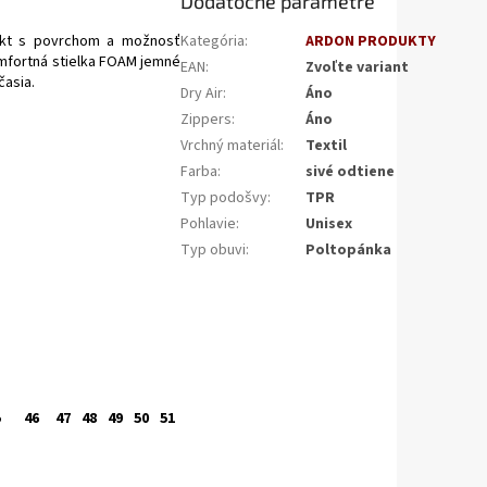
Dodatočné parametre
akt s povrchom a možnosť
Kategória
:
ARDON PRODUKTY
omfortná stielka FOAM jemné
EAN
:
Zvoľte variant
časia.
Dry Air
:
Áno
Zippers
:
Áno
Vrchný materiál
:
Textil
Farba
:
sivé odtiene
Typ podošvy
:
TPR
Pohlavie
:
Unisex
Typ obuvi
:
Poltopánka
5
46
47
48
49
50
51