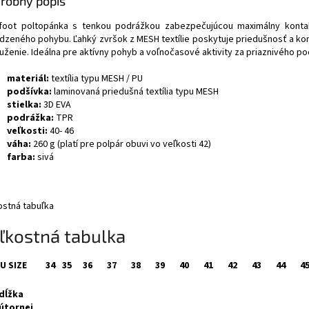
robný popis
foot poltopánka s tenkou podrážkou zabezpečujúcou maximálny kont
odzeného pohybu. Ľahký zvršok z MESH textílie poskytuje priedušnosť a k
uženie. Ideálna pre aktívny pohyb a voľnočasové aktivity za priaznivého po
materiál:
textília typu MESH / PU
podšívka:
laminovaná priedušná textília typu MESH
stielka:
3D EVA
podrážka:
TPR
veľkosti:
40- 46
váha:
260 g (platí pre polpár obuvi vo veľkosti 42)
farba:
sivá
ostná tabuľka
ľkostná tabulka
U SIZE
34
35
36
37
38
39
40
41
42
43
44
4
dĺžka
útornej