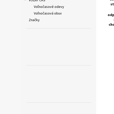
VOĽNÝ ČAS
st
Voľnočasové odevy
Voľnočasová obuv
odp
Značky
cho