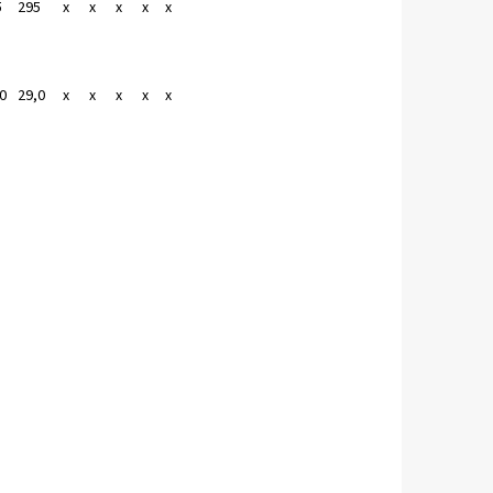
5
295
x
x
x
x
x
0
29,0
x
x
x
x
x