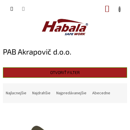
Prejsť
NÁKUP
na
obsah
KOŠÍK
PAB Akrapovič d.o.o.
OTVORIŤ FILTER
R
a
Najlacnejšie
Najdrahšie
Najpredávanejšie
Abecedne
d
e
V
n
ý
i
p
e