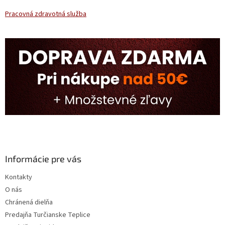
i
Pracovná zdravotná služba
s
u
Informácie pre vás
Kontakty
O nás
Chránená dielňa
Predajňa Turčianske Teplice