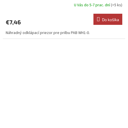
U Vás do 5-7 prac. dní
(>5 ks)
Do košíka
€7,46
Náhradný odklápací priezor pre prilbu PAB WH1-0.