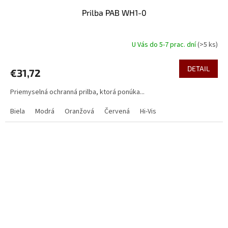
Prilba PAB WH1-0
U Vás do 5-7 prac. dní
(>5 ks)
DETAIL
€31,72
Priemyselná ochranná prilba, ktorá ponúka...
Biela
Modrá
Oranžová
Červená
Hi-Vis