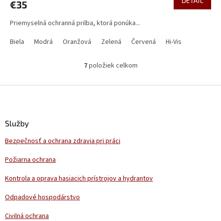
DETAIL
€35
Priemyselná ochranná prilba, ktorá ponúka...
Biela
Modrá
Oranžová
Zelená
Červená
Hi-Vis
7
položiek celkom
O
v
l
Z
á
á
d
p
a
ä
Služby
c
t
i
Bezpečnosť a ochrana zdravia pri práci
i
e
p
e
Požiarna ochrana
r
v
Kontrola a oprava hasiacich prístrojov a hydrantov
k
y
Odpadové hospodárstvo
v
ý
Civilná ochrana
p