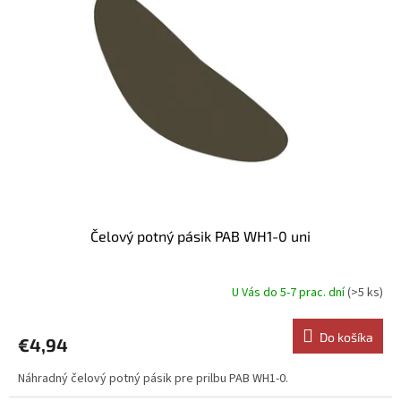
i
p
s
r
p
o
r
d
o
u
d
k
u
t
k
o
t
v
o
v
Čelový potný pásik PAB WH1-0 uni
U Vás do 5-7 prac. dní
(>5 ks)
Do košíka
€4,94
Náhradný čelový potný pásik pre prilbu PAB WH1-0.