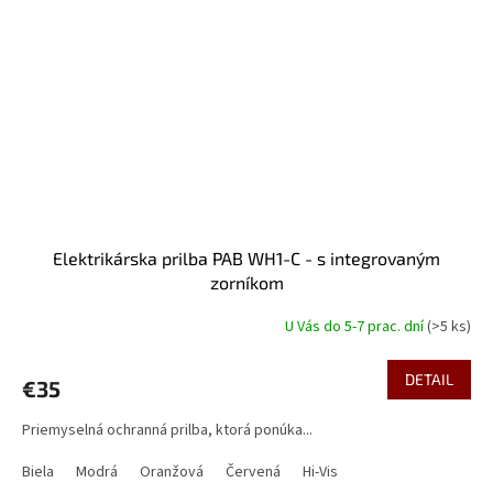
Elektrikárska prilba PAB WH1-C - s integrovaným
zorníkom
U Vás do 5-7 prac. dní
(>5 ks)
DETAIL
€35
Priemyselná ochranná prilba, ktorá ponúka...
Biela
Modrá
Oranžová
Červená
Hi-Vis