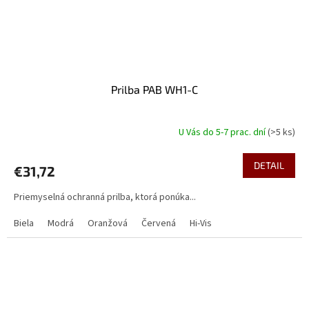
Prilba PAB WH1-C
U Vás do 5-7 prac. dní
(>5 ks)
DETAIL
€31,72
Priemyselná ochranná prilba, ktorá ponúka...
Biela
Modrá
Oranžová
Červená
Hi-Vis