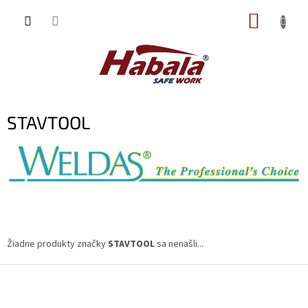
Prejsť
NÁKUP
na
obsah
KOŠÍK
STAVTOOL
Žiadne produkty značky
STAVTOOL
sa nenašli...
Z
á
p