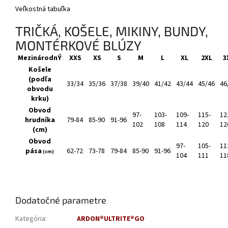
Veľkostná tabuľka
TRIČKÁ, KOŠELE, MIKINY, BUNDY,
MONTÉRKOVÉ BLÚZY
MezinárodnÝ
XXS
XS
S
M
L
XL
2XL
3
Košele
(podľa
33/34
35/36
37/38
39/40
41/42
43/44
45/46
46
obvodu
krku)
Obvod
97-
103-
109-
115-
12
hrudníka
79-84
85-90
91-96
102
108
114
120
12
(cm)
Obvod
97-
105-
11
pása
62-72
73-78
79-84
85-90
91-96
(cm)
104
111
11
Dodatočné parametre
Kategória
:
ARDON®ULTRITE®GO