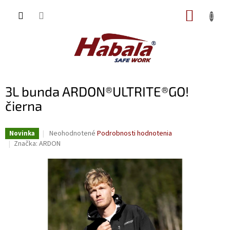
Prejsť
NÁKUP
na
obsah
KOŠÍK
3L bunda ARDON®ULTRITE®GO!
čierna
Priemerné
Neohodnotené
Podrobnosti hodnotenia
Novinka
hodnotenie
Značka:
ARDON
produktu
je
0,0
z
5
hviezdičiek.