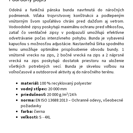
Odolná a funkčná pánska bunda navrhnutá do náročných
podmienok. Vďaka trojvrstvovej konštrukcii a podlepeným
vnútorným švom spoľahlivo chráni pred dažďom aj vetrom.
Vodoodolné zipsy poskytujú maximálnu ochranu pred vlhkosťou,
zatiaľ čo ventilačné zipsy v podpazuší umožňujú efektívne
odvetrávanie počas intenzívneho pohybu. Bunda je vybavená
kapucňou s možnosťou adjustácie. Nastaviteľná šírka spodného
lemu umožňuje optimálne prispôsobenie obvodu bundy. 1
vnútorné vrecko na zips, 2 bočné vrecká na zips a 2 náprsné
vrecká na zips poskytujú dostatok priestoru na uloženie
všetkých potrebných vecí. Bunda je skvelou voľbou na
voľnočasové a outdoorové aktivity aj do náročného terénu.
materiál:
100 % recyklovaný polyester
vodný stĺpec:
20 000 mm
priedušnosť:
20 000 g/m²/24 h
norma:
EN ISO 13688:2013 – Ochranné odevy, všeobecné
požiadavky
farba:
čierna
veľkosti:
S - 4XL