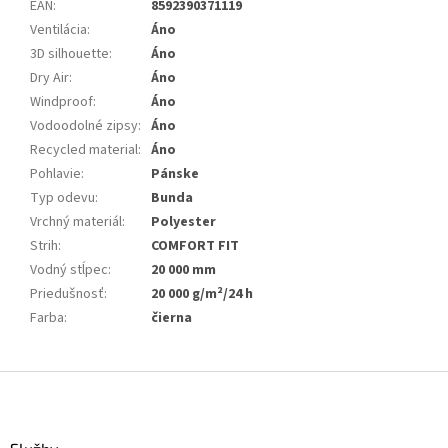
EAN
:
8592390371119
Ventilácia
:
Áno
3D silhouette
:
Áno
Dry Air
:
Áno
Windproof
:
Áno
Vodoodolné zipsy
:
Áno
Recycled material
:
Áno
Pohlavie
:
Pánske
Typ odevu
:
Bunda
Vrchný materiál
:
Polyester
Strih
:
COMFORT FIT
Vodný stĺpec
:
20 000 mm
Priedušnosť
:
20 000 g/m²/24 h
Farba
:
čierna
Z
á
p
ä