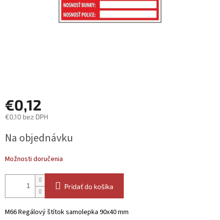
€0,12
€0,10 bez DPH
Jednotková
Na objednávku
cena:
Možnosti doručenia
Pridať do košíka
M66 Regálový štítok samolepka 90x40 mm