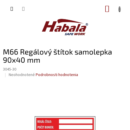
Prejsť
NÁKUP
na
obsah
KOŠÍK
M66 Regálový štítok samolepka
90x40 mm
3045-30
Priemerné
Neohodnotené
Podrobnosti hodnotenia
hodnotenie
produktu
je
0,0
z
5
hviezdičiek.