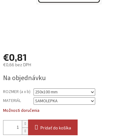
€0,81
€0,66 bez DPH
Jednotková
Na objednávku
cena:
ROZMER (a x b)
MATERIÁL
Možnosti doručenia
Pridať do košíka