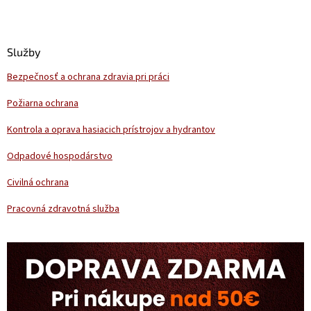
Z
á
p
ä
Služby
t
Bezpečnosť a ochrana zdravia pri práci
i
e
Požiarna ochrana
Kontrola a oprava hasiacich prístrojov a hydrantov
Odpadové hospodárstvo
Civilná ochrana
Pracovná zdravotná služba