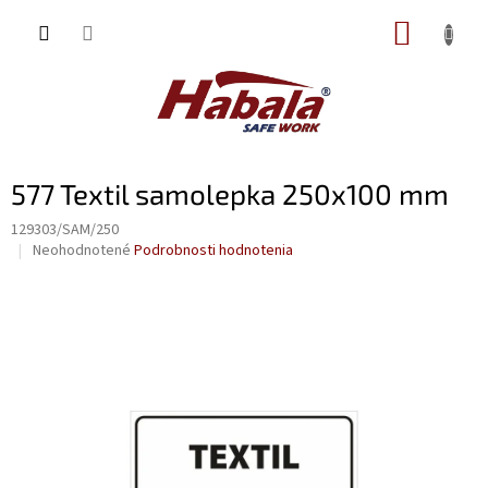
Prejsť
NÁKUP
na
obsah
KOŠÍK
577 Textil samolepka 250x100 mm
129303/SAM/250
Priemerné
Neohodnotené
Podrobnosti hodnotenia
hodnotenie
produktu
je
0,0
z
5
hviezdičiek.