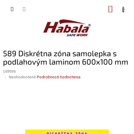
Prejsť
NÁKUP
na
obsah
KOŠÍK
589 Diskrétna zóna samolepka s
podlahovým laminom 600x100 mm
169936
Priemerné
Neohodnotené
Podrobnosti hodnotenia
hodnotenie
produktu
je
0,0
z
5
hviezdičiek.