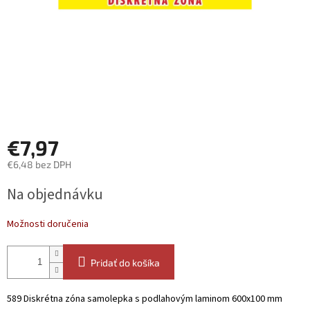
€7,97
€6,48 bez DPH
Jednotková
Na objednávku
cena:
Možnosti doručenia
Pridať do košíka
589 Diskrétna zóna samolepka s podlahovým laminom 600x100 mm