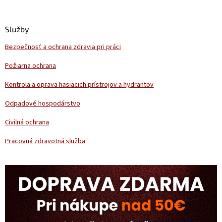
á
p
ä
Služby
t
Bezpečnosť a ochrana zdravia pri práci
i
e
Požiarna ochrana
Kontrola a oprava hasiacich prístrojov a hydrantov
Odpadové hospodárstvo
Civilná ochrana
Pracovná zdravotná služba