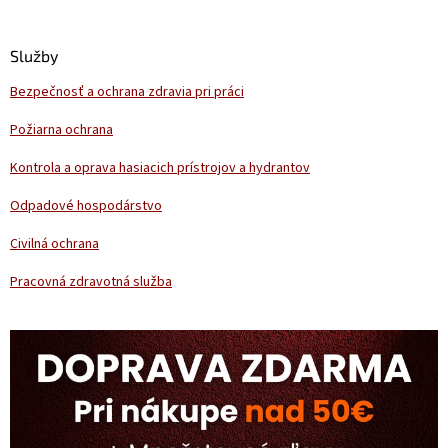
á
p
ä
Služby
t
Bezpečnosť a ochrana zdravia pri práci
i
e
Požiarna ochrana
Kontrola a oprava hasiacich prístrojov a hydrantov
Odpadové hospodárstvo
Civilná ochrana
Pracovná zdravotná služba