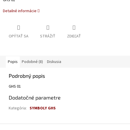
GHS 01
Detailné informácie
OPÝTAŤ SA
STRÁŽIŤ
ZDIEĽAŤ
Popis
Podobné (8)
Diskusia
Podrobný popis
GHS 01
Dodatočné parametre
Kategória
:
SYMBOLY GHS
Z