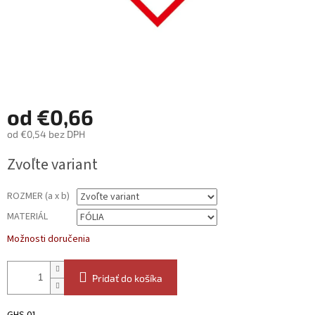
od
€0,66
od
€0,54
bez DPH
Jednotková
Zvoľte variant
cena:
ROZMER (a x b)
MATERIÁL
Možnosti doručenia
Pridať do košíka