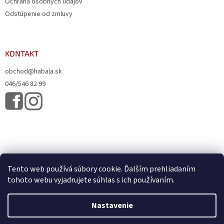
Ochrana osobných údajov
Odstúpenie od zmluvy
KONTAKT
obchod@habala.sk
046/546 82 99
Tento web používá súbory cookie. Ďalším prehliadaním
tohoto webu vyjadrujete súhlas s ich používaním.
Vytvoril Shoptet
& Verteco.sk
Nastavenie