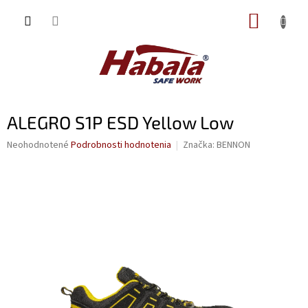
Prejsť
NÁKUP
na
obsah
KOŠÍK
ALEGRO S1P ESD Yellow Low
Priemerné
Neohodnotené
Podrobnosti hodnotenia
Značka:
BENNON
hodnotenie
produktu
je
0,0
z
5
hviezdičiek.