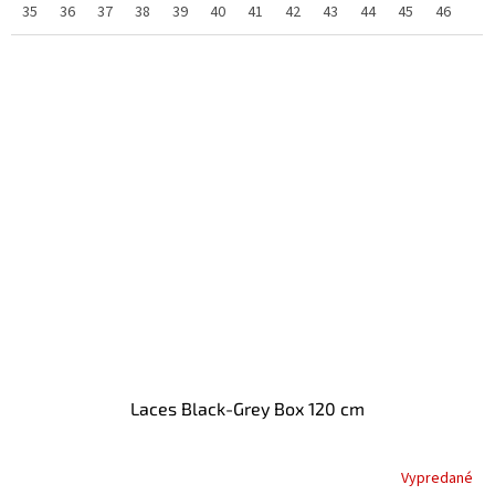
35
36
37
38
39
40
41
42
43
44
45
46
47
Laces Black-Grey Box 120 cm
Vypredané