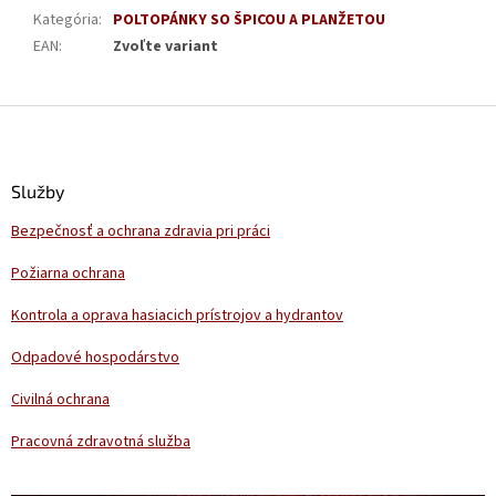
Kategória
:
POLTOPÁNKY SO ŠPICOU A PLANŽETOU
EAN
:
Zvoľte variant
Z
á
p
ä
Služby
t
Bezpečnosť a ochrana zdravia pri práci
i
e
Požiarna ochrana
Kontrola a oprava hasiacich prístrojov a hydrantov
Odpadové hospodárstvo
Civilná ochrana
Pracovná zdravotná služba