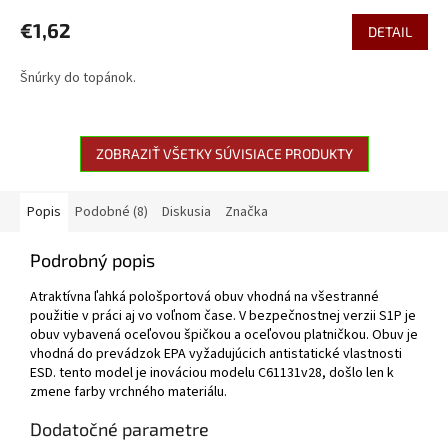
€1,62
DETAIL
Šnúrky do topánok.
ZOBRAZIŤ VŠETKY SÚVISIACE PRODUKTY
Popis
Podobné (8)
Diskusia
Značka
Podrobný popis
Atraktívna ľahká pološportová obuv vhodná na všestranné
použitie v práci aj vo voľnom čase. V bezpečnostnej verzii S1P je
obuv vybavená oceľovou špičkou a oceľovou platničkou. Obuv je
vhodná do prevádzok EPA vyžadujúcich antistatické vlastnosti
ESD. tento model je inováciou modelu C61131v28, došlo len k
zmene farby vrchného materiálu.
Dodatočné parametre