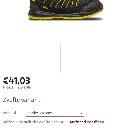
€41,03
€33,36 bez DPH
Jednotková
Zvoľte variant
cena:
Veľkosť
Môžeme doručiť do:
Zvoľte variant
Možnosti doručenia