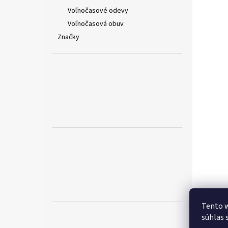
Voľnočasové odevy
Voľnočasová obuv
Značky
Tento w
súhlas 