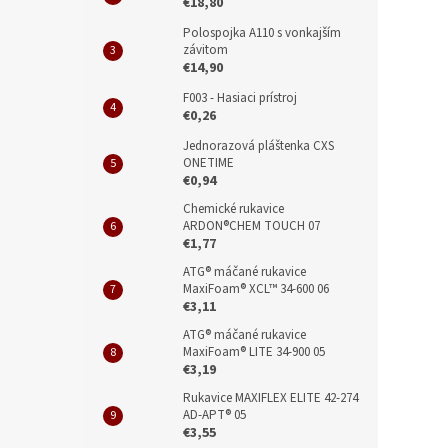
€18,80
Polospojka A110 s vonkajším
závitom
€14,90
F003 - Hasiaci prístroj
€0,26
Jednorazová pláštenka CXS
ONETIME
€0,94
Chemické rukavice
ARDON®CHEM TOUCH 07
€1,77
ATG® máčané rukavice
MaxiFoam® XCL™ 34-600 06
€3,11
ATG® máčané rukavice
MaxiFoam® LITE 34-900 05
€3,19
Rukavice MAXIFLEX ELITE 42-274
AD-APT® 05
€3,55