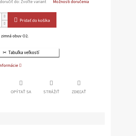
oručiť do:
Zvoľte variant
Možnosti doručenia
Pridať do košíka
 zimná obuv O2.
Tabuľka veľkostí
informácie
OPÝTAŤ SA
STRÁŽIŤ
ZDIEĽAŤ