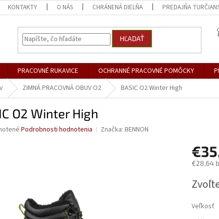
KONTAKTY
O NÁS
CHRÁNENÁ DIELŇA
PREDAJŇA TURČIANS
HĽADAŤ
PRACOVNÉ RUKAVICE
OCHRANNÉ PRACOVNÉ POMÔCKY
P
v
ZIMNÁ PRACOVNÁ OBUV O2
BASIC O2 Winter High
IC O2 Winter High
né
notené
Podrobnosti hodnotenia
Značka:
BENNON
nie
€35
u
€28,64 
Jednotk
Zvoľte
cena:
iek.
Veľkosť