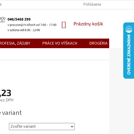
KE TEPLICE
PREDAJŇA PRIEVIDZA
DOPRAVA A PLATBY
Prihlásenie
OBCH
NÁKUPNÝ
Prázdny košík
KOŠÍK
ROFESIA, ZÁĽUBY
PRÁCE VO VÝŠKACH
DROGÉRIA
METLY,
,23
bez DPH
ová
 variant