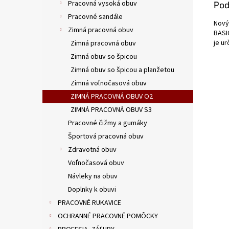
Pracovná vysoká obuv
Pod
Pracovné sandále
Nový
Zimná pracovná obuv
BASI
je u
Zimná pracovná obuv
Zimná obuv so špicou
Zimná obuv so špicou a planžetou
Zimná voľnočasová obuv
ZIMNÁ PRACOVNÁ OBUV O2
ZIMNÁ PRACOVNÁ OBUV S3
Pracovné čižmy a gumáky
Športová pracovná obuv
Zdravotná obuv
Voľnočasová obuv
Návleky na obuv
Doplnky k obuvi
PRACOVNÉ RUKAVICE
OCHRANNÉ PRACOVNÉ POMÔCKY