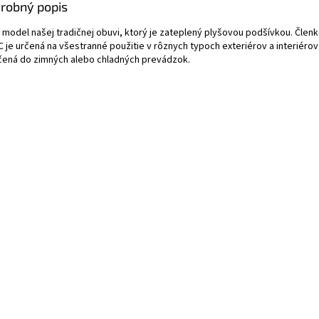
robný popis
 model našej tradičnej obuvi, ktorý je zateplený plyšovou podšívkou. Člen
C je určená na všestranné použitie v rôznych typoch exteriérov a interiérov
rčená do zimných alebo chladných prevádzok.