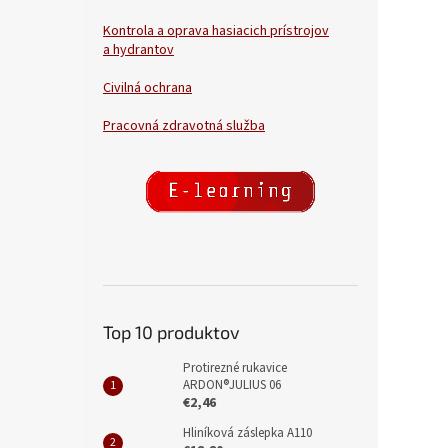
Kontrola a oprava hasiacich prístrojov
a hydrantov
Civilná ochrana
Pracovná zdravotná služba
Top 10 produktov
Protirezné rukavice
ARDON®JULIUS 06
€2,46
Hliníková záslepka A110