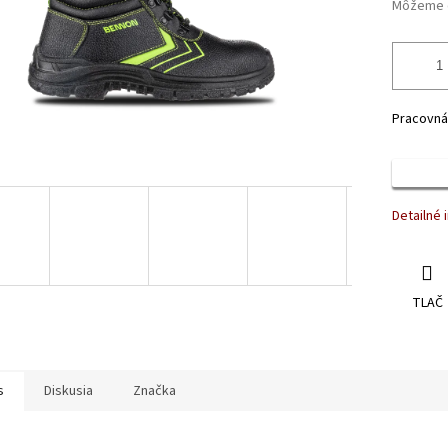
Môžeme d
Pracovná
Detailné 
TLAČ
s
Diskusia
Značka