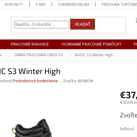
KONTAKTY
O NÁS
CHRÁNENÁ DIELŇA
PREDAJŇA TURČIANS
HĽADAŤ
PRACOVNÉ RUKAVICE
OCHRANNÉ PRACOVNÉ POMÔCKY
P
v
ZIMNÁ PRACOVNÁ OBUV S3
BASIC S3 Winter High
C S3 Winter High
né
notené
Podrobnosti hodnotenia
Značka:
BENNON
nie
€37
u
€30,66 
Jednotk
Zvoľte
cena:
iek.
Veľkosť