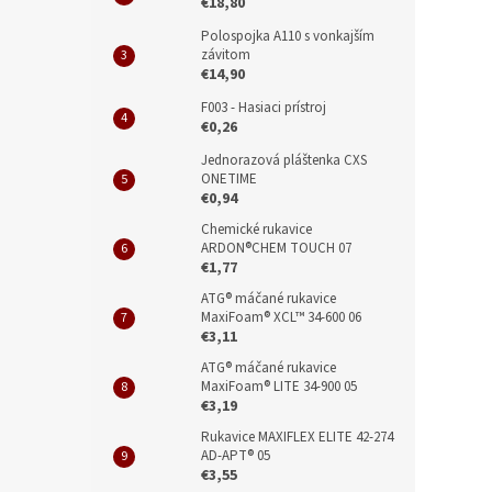
€18,80
Polospojka A110 s vonkajším
závitom
€14,90
F003 - Hasiaci prístroj
€0,26
Jednorazová pláštenka CXS
ONETIME
€0,94
Chemické rukavice
ARDON®CHEM TOUCH 07
€1,77
ATG® máčané rukavice
MaxiFoam® XCL™ 34-600 06
€3,11
ATG® máčané rukavice
MaxiFoam® LITE 34-900 05
€3,19
Rukavice MAXIFLEX ELITE 42-274
AD-APT® 05
€3,55