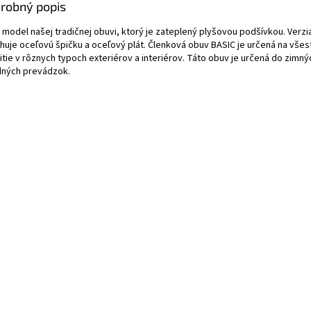
robný popis
 model našej tradičnej obuvi, ktorý je zateplený plyšovou podšívkou. Verzi
huje oceľovú špičku a oceľový plát. Členková obuv BASIC je určená na všes
itie v rôznych typoch exteriérov a interiérov. Táto obuv je určená do zimný
dných prevádzok.