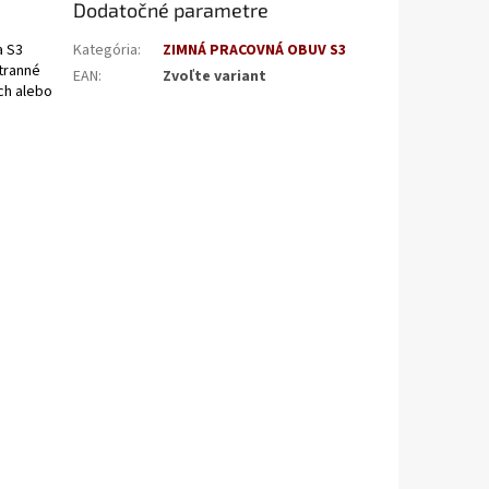
Dodatočné parametre
a S3
Kategória
:
ZIMNÁ PRACOVNÁ OBUV S3
tranné
EAN
:
Zvoľte variant
ch alebo