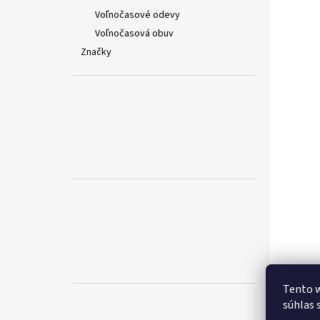
Voľnočasové odevy
Voľnočasová obuv
Značky
Tento w
súhlas 