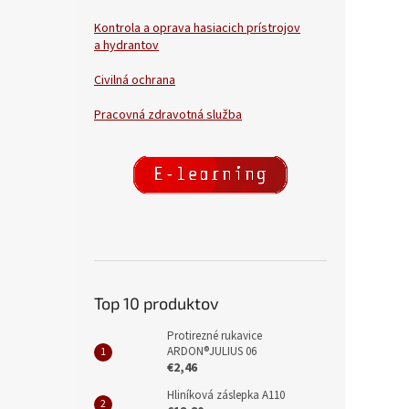
Kontrola a oprava hasiacich prístrojov
a hydrantov
Civilná ochrana
Pracovná zdravotná služba
Top 10 produktov
Protirezné rukavice
ARDON®JULIUS 06
€2,46
Hliníková záslepka A110