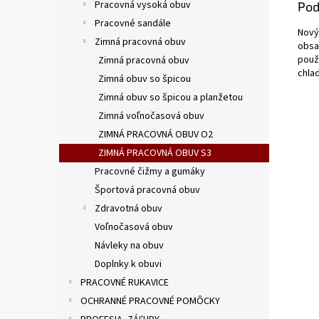
Pracovná vysoká obuv
Pod
Pracovné sandále
Nový
Zimná pracovná obuv
obsa
použ
Zimná pracovná obuv
chla
Zimná obuv so špicou
Zimná obuv so špicou a planžetou
Zimná voľnočasová obuv
ZIMNÁ PRACOVNÁ OBUV O2
ZIMNÁ PRACOVNÁ OBUV S3
Pracovné čižmy a gumáky
Športová pracovná obuv
Zdravotná obuv
Voľnočasová obuv
Návleky na obuv
Doplnky k obuvi
PRACOVNÉ RUKAVICE
OCHRANNÉ PRACOVNÉ POMÔCKY