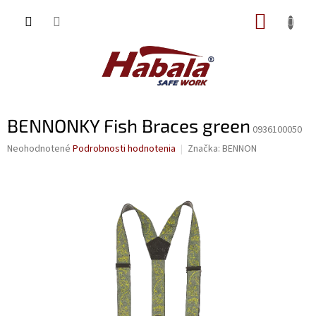
Prejsť
NÁKUP
na
obsah
KOŠÍK
BENNONKY Fish Braces green
0936100050
Priemerné
Neohodnotené
Podrobnosti hodnotenia
Značka:
BENNON
hodnotenie
produktu
je
0,0
z
5
hviezdičiek.