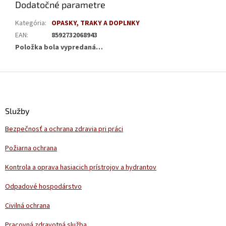
Dodatočné parametre
Kategória
:
OPASKY, TRAKY A DOPLNKY
EAN
:
8592732068943
Položka bola vypredaná…
Z
á
p
ä
Služby
t
Bezpečnosť a ochrana zdravia pri práci
i
e
Požiarna ochrana
Kontrola a oprava hasiacich prístrojov a hydrantov
Odpadové hospodárstvo
Civilná ochrana
Pracovná zdravotná služba