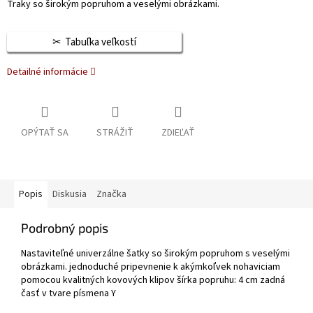
Traky so širokým popruhom a veselými obrázkami.
Tabuľka veľkostí
Detailné informácie
OPÝTAŤ SA
STRÁŽIŤ
ZDIEĽAŤ
Popis
Diskusia
Značka
Podrobný popis
Nastaviteľné univerzálne šatky so širokým popruhom s veselými
obrázkami. jednoduché pripevnenie k akýmkoľvek nohaviciam
pomocou kvalitných kovových klipov šírka popruhu: 4 cm zadná
časť v tvare písmena Y