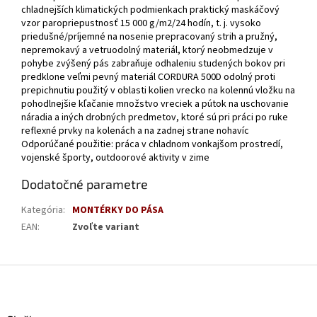
chladnejších klimatických podmienkach praktický maskáčový
vzor paropriepustnosť 15 000 g/m2/24 hodín, t. j. vysoko
priedušné/príjemné na nosenie prepracovaný strih a pružný,
nepremokavý a vetruodolný materiál, ktorý neobmedzuje v
pohybe zvýšený pás zabraňuje odhaleniu studených bokov pri
predklone veľmi pevný materiál CORDURA 500D odolný proti
prepichnutiu použitý v oblasti kolien vrecko na kolennú vložku na
pohodlnejšie kľačanie množstvo vreciek a pútok na uschovanie
náradia a iných drobných predmetov, ktoré sú pri práci po ruke
reflexné prvky na kolenách a na zadnej strane nohavíc
Odporúčané použitie: práca v chladnom vonkajšom prostredí,
vojenské športy, outdoorové aktivity v zime
Dodatočné parametre
Kategória
:
MONTÉRKY DO PÁSA
EAN
:
Zvoľte variant
Z
á
p