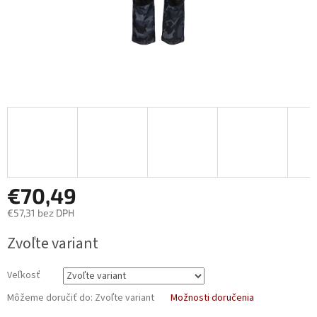
€70,49
€57,31 bez DPH
Jednotková
Zvoľte variant
cena:
Veľkosť
Môžeme doručiť do:
Zvoľte variant
Možnosti doručenia