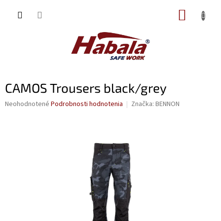
Prejsť
NÁKUP
na
obsah
KOŠÍK
CAMOS Trousers black/grey
Priemerné
Neohodnotené
Podrobnosti hodnotenia
Značka:
BENNON
hodnotenie
produktu
je
0,0
z
5
hviezdičiek.