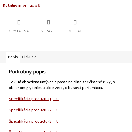
Detailné informácie
OPÝTAŤ SA
STRÁŽIŤ
ZDIEĽAŤ
Popis
Diskusia
Podrobný popis
Tekutá abrazívna umývacia pasta na silne znečistené ruky, s
obsahom glycerínu a aloe vera, citrusová parfumácia.
Špecifikácia produktu (1) TU
Špecifikácia produktu (2) TU
Špecifikácia produktu (3) TU