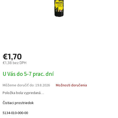
€1,70
€1,38 bez DPH
Jednotková
U Vás do 5-7 prac. dní
cena:
Môžeme doručiť do:
19.8.2026
Možnosti doručenia
Položka bola vypredaná…
Čistiaci prostriedok
5134-010-000-00