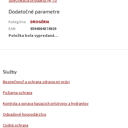
Špecifikácia produktu (4) TU
Dodatočné parametre
Kategória
:
DROGÉRIA
EAN
:
8594004374929
Položka bola vypredaná…
Z
á
p
ä
Služby
t
Bezpečnosť a ochrana zdravia pri práci
i
e
Požiarna ochrana
Kontrola a oprava hasiacich prístrojov a hydrantov
Odpadové hospodárstvo
Civilná ochrana