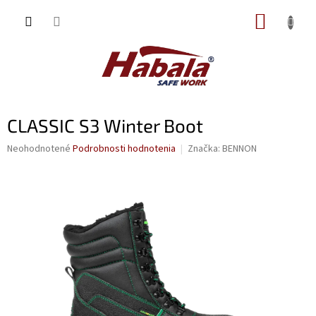
Prejsť
NÁKUP
na
obsah
KOŠÍK
CLASSIC S3 Winter Boot
Priemerné
Neohodnotené
Podrobnosti hodnotenia
Značka:
BENNON
hodnotenie
produktu
je
0,0
z
5
hviezdičiek.