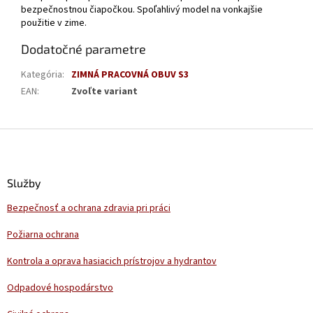
bezpečnostnou čiapočkou. Spoľahlivý model na vonkajšie
použitie v zime.
Dodatočné parametre
Kategória
:
ZIMNÁ PRACOVNÁ OBUV S3
EAN
:
Zvoľte variant
Z
á
p
ä
Služby
t
Bezpečnosť a ochrana zdravia pri práci
i
e
Požiarna ochrana
Kontrola a oprava hasiacich prístrojov a hydrantov
Odpadové hospodárstvo