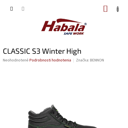
Prejsť
NÁKUP
na
obsah
KOŠÍK
CLASSIC S3 Winter High
Priemerné
Neohodnotené
Podrobnosti hodnotenia
Značka:
BENNON
hodnotenie
produktu
je
0,0
z
5
hviezdičiek.