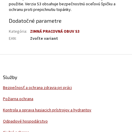
použitie. Verzia S3 obsahuje bezpečnostnú oceľovú špičku a
ochranu proti prepichnutiu topánky.
Dodatočné parametre
Kategória
:
ZIMNÁ PRACOVNÁ OBUV S3
EAN
:
Zvoľte variant
Z
á
p
ä
Služby
t
Bezpečnosť a ochrana zdravia pri práci
i
e
Požiarna ochrana
Kontrola a oprava hasiacich prístrojov a hydrantov
Odpadové hospodárstvo