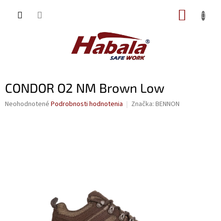
Prejsť
NÁKUP
na
obsah
KOŠÍK
CONDOR O2 NM Brown Low
Priemerné
Neohodnotené
Podrobnosti hodnotenia
Značka:
BENNON
hodnotenie
produktu
je
0,0
z
5
hviezdičiek.