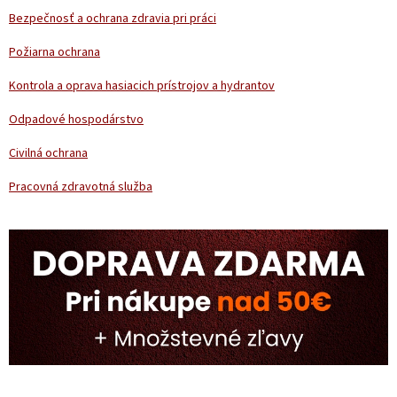
t
Bezpečnosť a ochrana zdravia pri práci
i
e
Požiarna ochrana
Kontrola a oprava hasiacich prístrojov a hydrantov
Odpadové hospodárstvo
Civilná ochrana
Pracovná zdravotná služba