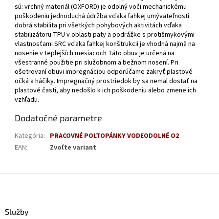
sú: vrchný materiál (OXFORD) je odolný voči mechanickému
poškodeniu jednoduchá údržba vďaka ľahkej umývateľnosti
dobrá stabilita pri všetkých pohybových aktivitách vďaka
stabilizátoru TPU v oblasti päty a podrážke s protišmykovými
vlastnosťami SRC vďaka ľahkej konštrukcii je vhodná najmä na
nosenie v teplejších mesiacoch Táto obuv je určená na
všestranné použitie pri služobnom a bežnom nosení. Pri
ošetrovaní obuvi impregnáciou odporúčame zakryť plastové
očká a háčiky. Impregnačný prostriedok by sa nemal dostať na
plastové časti, aby nedošlo k ich poškodeniu alebo zmene ich
vzhľadu.
Dodatočné parametre
Kategória
:
PRACOVNÉ POLTOPÁNKY VODEODOLNÉ O2
EAN
:
Zvoľte variant
Z
á
p
ä
Služby