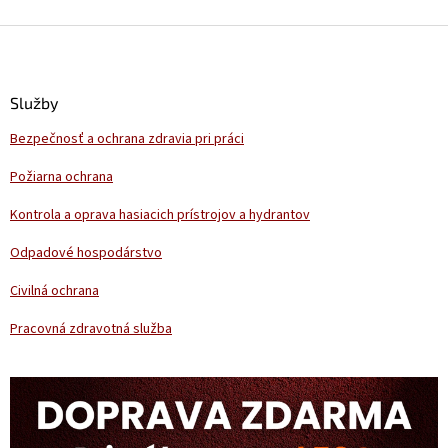
Z
á
p
ä
Služby
t
Bezpečnosť a ochrana zdravia pri práci
i
e
Požiarna ochrana
Kontrola a oprava hasiacich prístrojov a hydrantov
Odpadové hospodárstvo
Civilná ochrana
Pracovná zdravotná služba