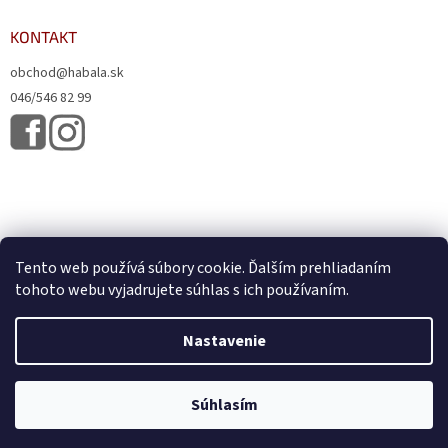
KONTAKT
obchod@habala.sk
046/546 82 99
Tento web používá súbory cookie. Ďalším prehliadaním
tohoto webu vyjadrujete súhlas s ich používaním.
Vytvoril Shoptet
& Verteco.sk
Nastavenie
Copyright 2026
HABALA, s.r.o.
. Všetky práva vyhradené.
Upraviť
Súhlasím
nastavenie cookies