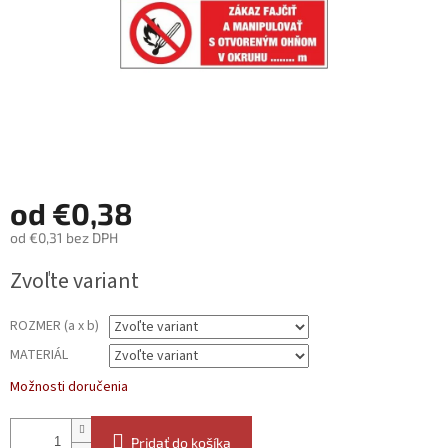
od
€0,38
od
€0,31
bez DPH
Jednotková
Zvoľte variant
cena:
ROZMER (a x b)
MATERIÁL
Možnosti doručenia
Pridať do košíka