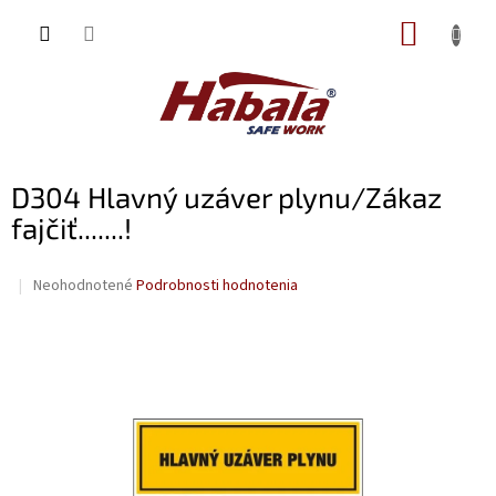
Prejsť
NÁKUP
na
obsah
KOŠÍK
D304 Hlavný uzáver plynu/Zákaz
fajčiť.......!
Priemerné
Neohodnotené
Podrobnosti hodnotenia
hodnotenie
produktu
je
0,0
z
5
hviezdičiek.