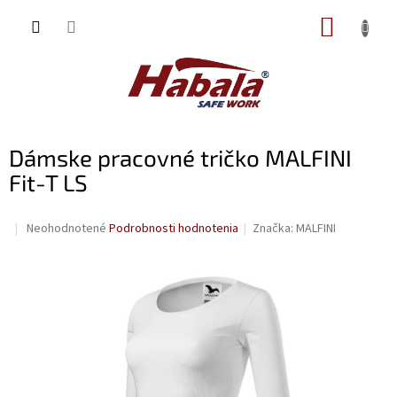
Prejsť
NÁKUP
na
obsah
KOŠÍK
Dámske pracovné tričko MALFINI
Fit-T LS
Priemerné
Neohodnotené
Podrobnosti hodnotenia
Značka:
MALFINI
hodnotenie
produktu
je
0,0
z
5
hviezdičiek.