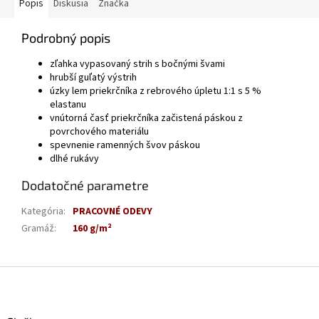
Popis
Diskusia
Značka
Podrobný popis
zľahka vypasovaný strih s bočnými švami
hrubší guľatý výstrih
úzky lem priekrčníka z rebrového úpletu 1:1 s 5 %
elastanu
vnútorná časť priekrčníka začistená páskou z
povrchového materiálu
spevnenie ramenných švov páskou
dlhé rukávy
Dodatočné parametre
Kategória
:
PRACOVNÉ ODEVY
Gramáž
:
160 g/m²
Z
á
p