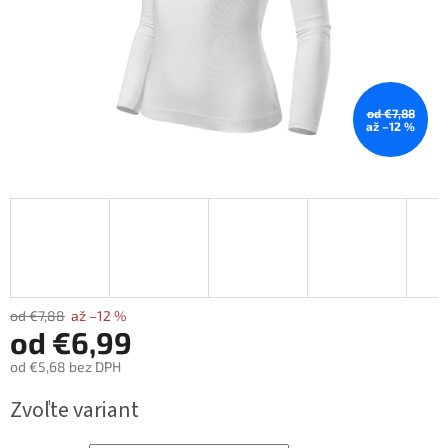
od €7,88
až –12 %
od €7,88
až –12 %
od
€6,99
od
€5,68
bez DPH
Jednotková
Zvoľte variant
cena: