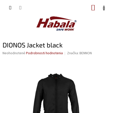
Prejsť
NÁKUP
na
obsah
KOŠÍK
DIONOS Jacket black
Priemerné
Neohodnotené
Podrobnosti hodnotenia
Značka:
BENNON
hodnotenie
produktu
je
0,0
z
5
hviezdičiek.