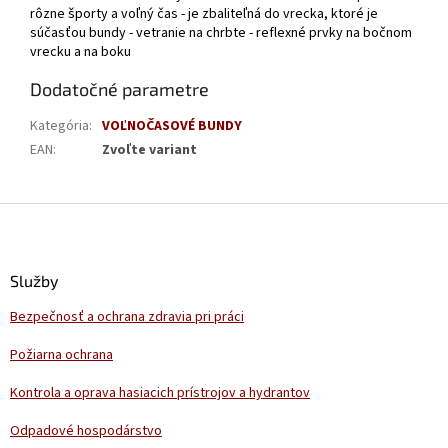
rôzne športy a voľný čas - je zbaliteľná do vrecka, ktoré je
súčasťou bundy - vetranie na chrbte - reflexné prvky na bočnom
vrecku a na boku
Dodatočné parametre
Kategória
:
VOĽNOČASOVÉ BUNDY
EAN
:
Zvoľte variant
Z
á
p
ä
Služby
t
Bezpečnosť a ochrana zdravia pri práci
i
e
Požiarna ochrana
Kontrola a oprava hasiacich prístrojov a hydrantov
Odpadové hospodárstvo