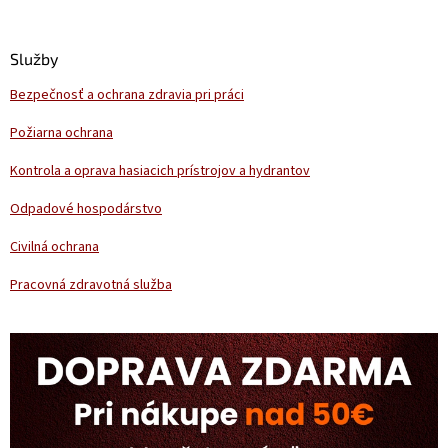
á
p
ä
Služby
t
Bezpečnosť a ochrana zdravia pri práci
i
e
Požiarna ochrana
Kontrola a oprava hasiacich prístrojov a hydrantov
Odpadové hospodárstvo
Civilná ochrana
Pracovná zdravotná služba