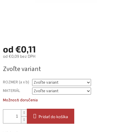
od
€0,11
od
€0,09
bez DPH
Jednotková
Zvoľte variant
cena:
ROZMER (a x b)
MATERIÁL
Možnosti doručenia
Pridať do košíka