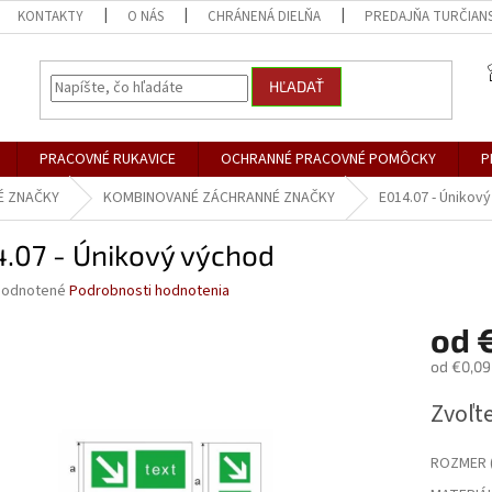
KONTAKTY
O NÁS
CHRÁNENÁ DIELŇA
PREDAJŇA TURČIANS
HĽADAŤ
PRACOVNÉ RUKAVICE
OCHRANNÉ PRACOVNÉ POMÔCKY
P
É ZNAČKY
KOMBINOVANÉ ZÁCHRANNÉ ZNAČKY
E014.07 - Únikov
.07 - Únikový východ
merné
odnotené
Podrobnosti hodnotenia
otenie
od
€
uktu
od
€0,09
Jednotk
Zvoľte
cena:
dičiek.
ROZMER (