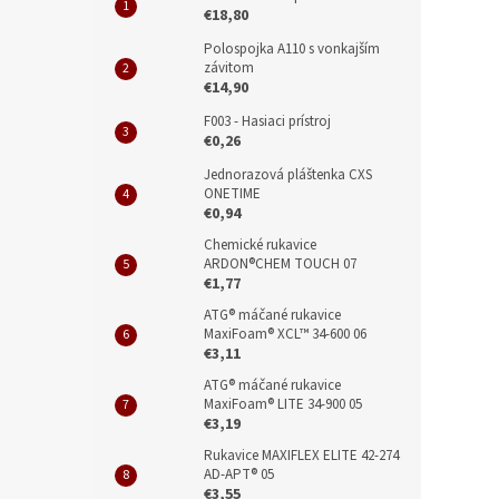
€18,80
Polospojka A110 s vonkajším
závitom
€14,90
F003 - Hasiaci prístroj
€0,26
Jednorazová pláštenka CXS
ONETIME
€0,94
Chemické rukavice
ARDON®CHEM TOUCH 07
€1,77
ATG® máčané rukavice
MaxiFoam® XCL™ 34-600 06
€3,11
ATG® máčané rukavice
MaxiFoam® LITE 34-900 05
€3,19
Rukavice MAXIFLEX ELITE 42-274
AD-APT® 05
€3,55