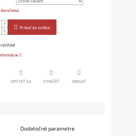
L
 doručenia
Pridať do košíka
 východ
informácie
OPÝTAŤ SA
STRÁŽIŤ
ZDIEĽAŤ
Dodatočné parametre